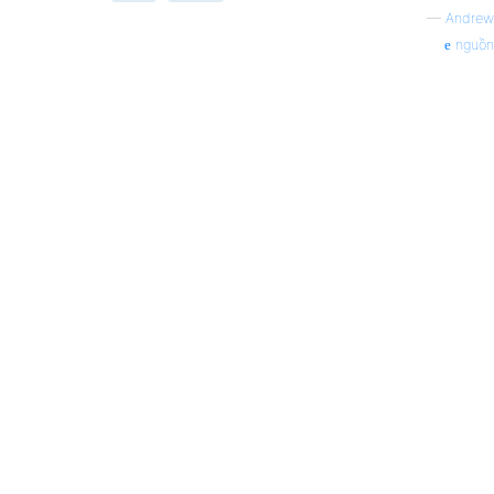
—
Andrew
nguồn