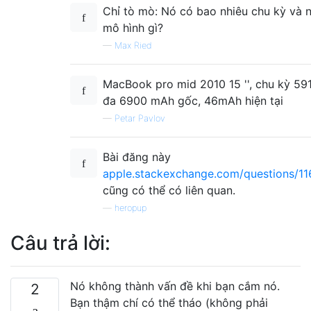
Chỉ tò mò: Nó có bao nhiêu chu kỳ và n
mô hình gì?
—
Max Ried
MacBook pro mid 2010 15 '', chu kỳ 591,
đa 6900 mAh gốc, 46mAh hiện tại
—
Petar Pavlov
Bài đăng này
apple.stackexchange.com/questions/11
cũng có thể có liên quan.
—
heropup
Câu trả lời:
Nó không thành vấn đề khi bạn cắm nó.
2
Bạn thậm chí có thể tháo (không phải