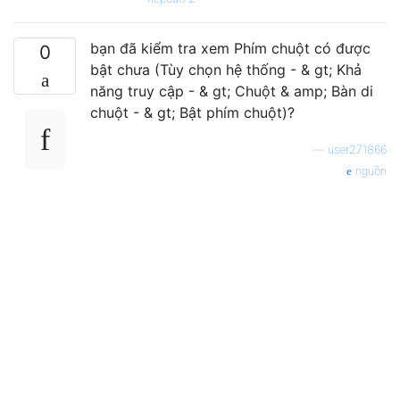
bạn đã kiểm tra xem Phím chuột có được
0
bật chưa (Tùy chọn hệ thống - & gt; Khả
năng truy cập - & gt; Chuột & amp; Bàn di
chuột - & gt; Bật phím chuột)?
—
user271866
nguồn