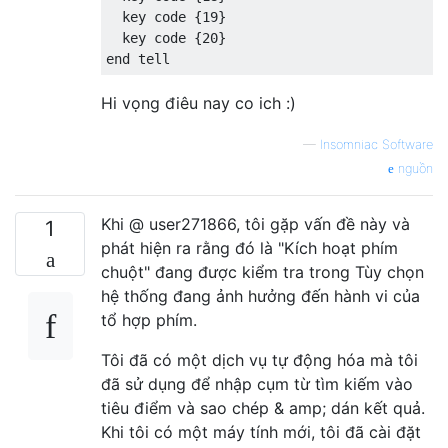
  key code {19}

  key code {20}

Hi vọng điêu nay co ich :)
—
Insomniac Software
nguồn
Khi @ user271866, tôi gặp vấn đề này và
1
phát hiện ra rằng đó là "Kích hoạt phím
chuột" đang được kiểm tra trong Tùy chọn
hệ thống đang ảnh hưởng đến hành vi của
tổ hợp phím.
Tôi đã có một dịch vụ tự động hóa mà tôi
đã sử dụng để nhập cụm từ tìm kiếm vào
tiêu điểm và sao chép & amp; dán kết quả.
Khi tôi có một máy tính mới, tôi đã cài đặt