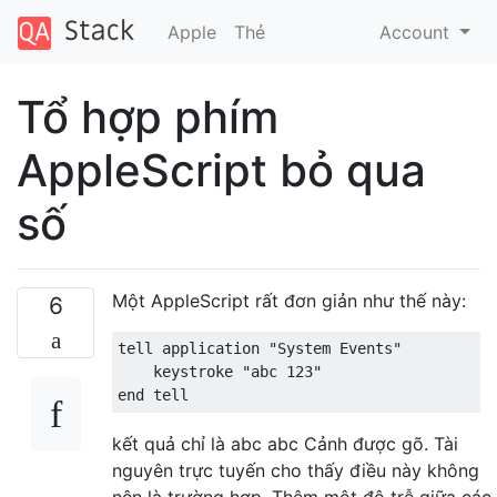
Apple
Thẻ
Account
Tổ hợp phím
AppleScript bỏ qua
số
Một AppleScript rất đơn giản như thế này:
6
tell application "System Events"

    keystroke "abc 123"

kết quả chỉ là abc abc Cảnh được gõ. Tài
nguyên trực tuyến cho thấy điều này không
nên là trường hợp. Thêm một độ trễ giữa các