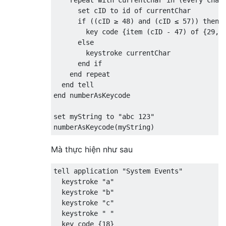
      set cID to id of currentChar

      if ((cID ≥ 48) and (cID ≤ 57)) then

        key code {item (cID - 47) of {29, 1
      else

        keystroke currentChar

      end if

    end repeat

  end tell

end numberAsKeycode

set myString to "abc 123"

Mà thực hiện như sau
tell application "System Events"

  keystroke "a"

  keystroke "b"

  keystroke "c"

  keystroke " "

  key code {18}
