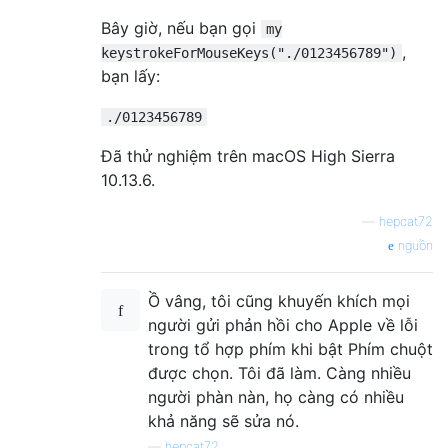
Bây giờ, nếu bạn gọi
my
,
keystrokeForMouseKeys("./0123456789")
bạn lấy:
./0123456789
Đã thử nghiệm trên macOS High Sierra
10.13.6.
—
hepcat72
nguồn
Ồ vâng, tôi cũng khuyến khích mọi
người gửi phản hồi cho Apple về lỗi
trong tổ hợp phím khi bật Phím chuột
được chọn. Tôi đã làm. Càng nhiều
người phàn nàn, họ càng có nhiều
khả năng sẽ sửa nó.
—
hepcat72