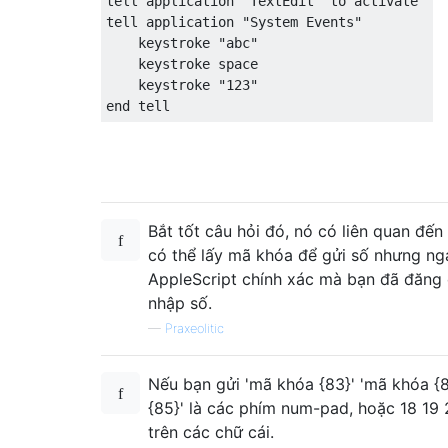
tell application "TextEdit" to activate

tell application "System Events"

    keystroke "abc"

    keystroke space

    keystroke "123"

Bắt tốt câu hỏi đó, nó có liên quan đến
có thể lấy mã khóa để gửi số nhưng ng
AppleScript chính xác mà bạn đã đăng
nhập số.
—
Praxeolitic
Nếu bạn gửi 'mã khóa {83}' 'mã khóa {
{85}' là các phím num-pad, hoặc 18 19 
trên các chữ cái.