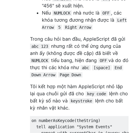
"456" sẽ xuất hiện.
Nếu
nhà nước là
, các
NUMLOCK
OFF
khóa tương đương nhận được là
Left
Arrow
5
Right Arrow
Trong câu hỏi ban đầu, AppleScript đã gửi
nhưng rất có thể ứng dụng của
abc 123
anh ấy (không được đề cập) đã biết về
tiểu bang, hiện đang
và do đó
NUMLOCK
OFF
thực thi các khóa như
abc
[space]
End
Down Arrow
Page Down
Tôi kết hợp một hàm AppleScript nhỏ lặp
lại qua chuỗi gửi đã cho
lệnh cho
key code
bất kỳ số nào và
lệnh cho bất
keystroke
kỳ nhân vật khác.
on numberAsKeycode(theString)

  tell application "System Events"

    repeat with currentChar in (every chara