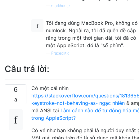
—
markhunte
Tôi đang dùng MacBook Pro, không có
numlock. Ngoài ra, tôi đã quên đề cập
rằng trong một thời gian dài, tôi đã có
một AppleScript, đó là "số phím".
—
Praxeolitic
Câu trả lời:
Có một cái nhìn
6
https://stackoverflow.com/questions/1813656
keystroke-not-behaving-as- ngạc nhiên
& am
mã ANSI tại
Làm cách nào để tự động hóa m
trong AppleScript?
Có vẻ như bạn không phải là người duy nhất 
Một giải pháp trên đó là sử dụng mã khóa thay