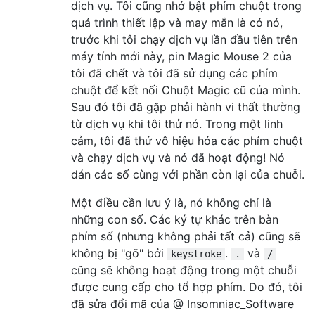
dịch vụ. Tôi cũng nhớ bật phím chuột trong
quá trình thiết lập và may mắn là có nó,
trước khi tôi chạy dịch vụ lần đầu tiên trên
máy tính mới này, pin Magic Mouse 2 của
tôi đã chết và tôi đã sử dụng các phím
chuột để kết nối Chuột Magic cũ của mình.
Sau đó tôi đã gặp phải hành vi thất thường
từ dịch vụ khi tôi thử nó. Trong một linh
cảm, tôi đã thử vô hiệu hóa các phím chuột
và chạy dịch vụ và nó đã hoạt động! Nó
dán các số cùng với phần còn lại của chuỗi.
Một điều cần lưu ý là, nó không chỉ là
những con số. Các ký tự khác trên bàn
phím số (nhưng không phải tất cả) cũng sẽ
không bị "gõ" bởi
.
và
keystroke
.
/
cũng sẽ không hoạt động trong một chuỗi
được cung cấp cho tổ hợp phím. Do đó, tôi
đã sửa đổi mã của @ Insomniac_Software