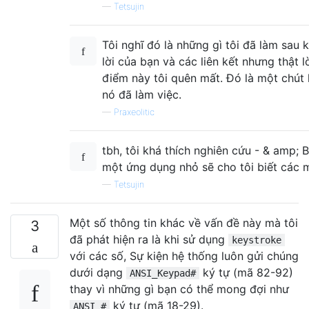
—
Tetsujin
Tôi nghĩ đó là những gì tôi đã làm sau k
lời của bạn và các liên kết nhưng thật l
điểm này tôi quên mất. Đó là một chút
nó đã làm việc.
—
Praxeolitic
tbh, tôi khá thích nghiên cứu - & amp; B
một ứng dụng nhỏ sẽ cho tôi biết các m
—
Tetsujin
Một số thông tin khác về vấn đề này mà tôi
3
đã phát hiện ra là khi sử dụng
keystroke
với các số, Sự kiện hệ thống luôn gửi chúng
dưới dạng
ký tự (mã 82-92)
ANSI_Keypad#
thay vì những gì bạn có thể mong đợi như
ký tự (mã 18-29).
ANSI_#