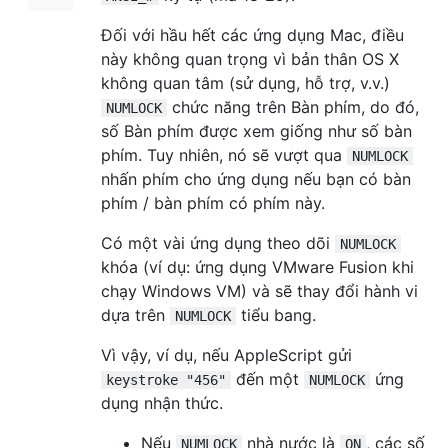
Đối với hầu hết các ứng dụng Mac, điều
này không quan trọng vì bản thân OS X
không quan tâm (sử dụng, hỗ trợ, v.v.)
chức năng trên Bàn phím, do đó,
NUMLOCK
số Bàn phím được xem giống như số bàn
phím. Tuy nhiên, nó sẽ vượt qua
NUMLOCK
nhấn phím cho ứng dụng nếu bạn có bàn
phím / bàn phím có phím này.
Có một vài ứng dụng theo dõi
NUMLOCK
khóa (ví dụ: ứng dụng VMware Fusion khi
chạy Windows VM) và sẽ thay đổi hành vi
dựa trên
tiểu bang.
NUMLOCK
Vì vậy, ví dụ, nếu AppleScript gửi
đến một
ứng
keystroke "456"
NUMLOCK
dụng nhận thức.
Nếu
nhà nước là
, các số
NUMLOCK
ON