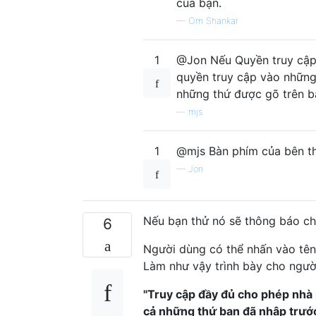
của bạn.
—
Om Shankar
1
@Jon Nếu Quyền truy cập 
quyền truy cập vào những
những thứ được gõ trên 
—
mjs
1
@mjs Bàn phím của bên thứ
—
Jon
Nếu bạn thử nó sẽ thông báo ch
6
Người dùng có thể nhấn vào tên
Làm như vậy trình bày cho ngườ
"Truy cập đầy đủ cho phép nhà 
cả những thứ bạn đã nhập trước