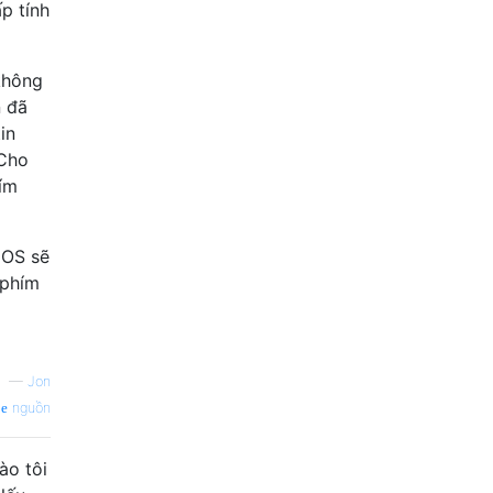
p tính
không
n đã
in
 Cho
hím
iOS sẽ
 phím
—
Jon
nguồn
ào tôi