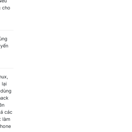
Nếu
g cho
dùng
uyển
nux,
 lại
 dùng
hack
ền
iá các
t làm
Phone