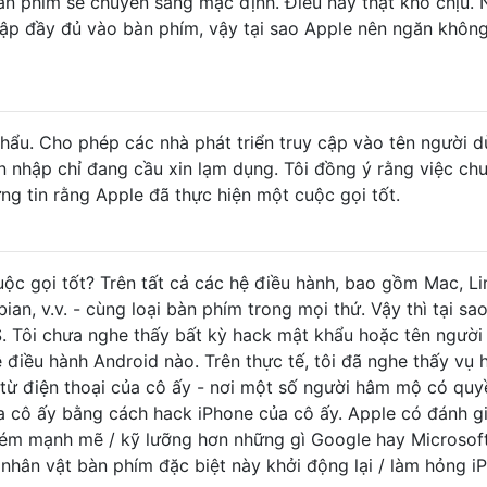
àn phím sẽ chuyển sang mặc định. Điều này thật khó chịu. 
cập đầy đủ vào bàn phím, vậy tại sao Apple nên ngăn khôn
ẩu. Cho phép các nhà phát triển truy cập vào tên người 
 nhập chỉ đang cầu xin lạm dụng. Tôi đồng ý rằng việc ch
ưng tin rằng Apple đã thực hiện một cuộc gọi tốt.
uộc gọi tốt? Trên tất cả các hệ điều hành, bao gồm Mac, Li
an, v.v. - cùng loại bàn phím trong mọi thứ. Vậy thì tại sao
. Tôi chưa nghe thấy bất kỳ hack mật khẩu hoặc tên người
ệ điều hành Android nào. Trên thực tế, tôi đã nghe thấy vụ 
 từ điện thoại của cô ấy - nơi một số người hâm mộ có quy
a cô ấy bằng cách hack iPhone của cô ấy. Apple có đánh g
ém mạnh mẽ / kỹ lưỡng hơn những gì Google hay Microsof
nhân vật bàn phím đặc biệt này khởi động lại / làm hỏng i