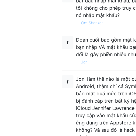
bắt đầu nhập mật khẩu, b
tôi không cho phép truy 
nó nhập mật khẩu?
—
Om Shankar
Đoạn cuối bao gồm mật kh
bạn nhập VÀ mật khẩu bạn
đổi là gây phiền nhiễu nh
—
Jon
Jon, làm thế nào là một c
Android, thậm chí cả Symbi
bảo mật quá mức trên iOS
bị đánh cắp trên bất kỳ h
iCloud Jennifer Lawrence
truy cập vào mật khẩu củ
ứng dụng trên Appstore k
không? Và sau đó là hack 