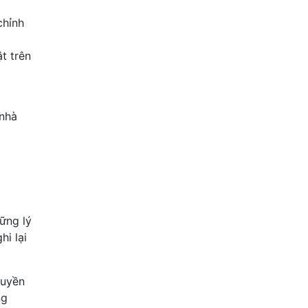
chỉnh
t trên
 nhà
ững lý
hi lại
quyền
ng