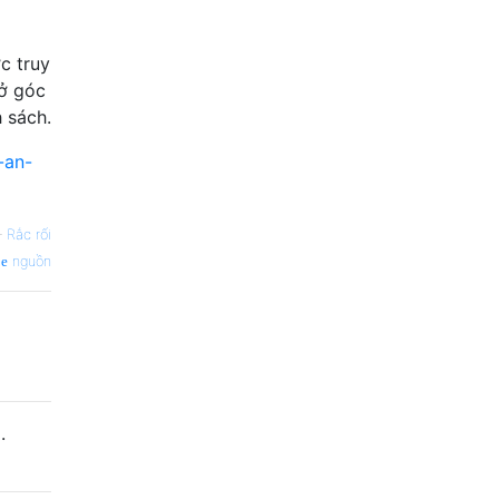
c truy
 ở góc
 sách.
-an-
—
Rắc rối
nguồn
.