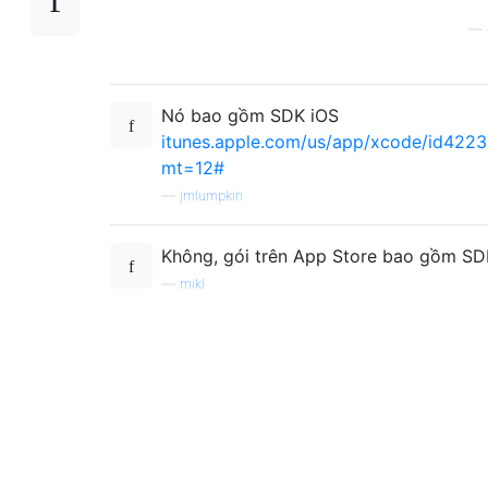
—
Nó bao gồm SDK iOS
itunes.apple.com/us/app/xcode/id422
mt=12#
—
jmlumpkin
Không, gói trên App Store bao gồm SD
—
mikl