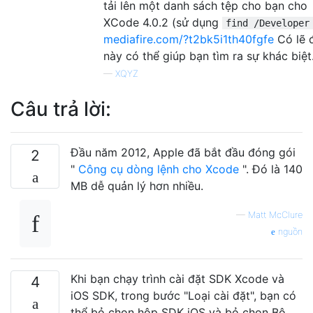
tải lên một danh sách tệp cho bạn cho
XCode 4.0.2 (sử dụng
find /Developer
mediafire.com/?t2bk5i1th40fgfe
Có lẽ 
này có thể giúp bạn tìm ra sự khác biệt
—
XQYZ
Câu trả lời:
Đầu năm 2012, Apple đã bắt đầu đóng gói
2
"
Công cụ dòng lệnh cho Xcode
". Đó là 140
MB dễ quản lý hơn nhiều.
—
Matt McClure
nguồn
Khi bạn chạy trình cài đặt SDK Xcode và
4
iOS SDK, trong bước "Loại cài đặt", bạn có
thể bỏ chọn hộp SDK iOS và bỏ chọn Bộ