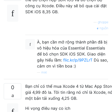
công cụ Xcode. Điều này sẽ bỏ qua cài đặt
SDK iOS 8,35 GB.
—
ghoppe
nguồn
À, bạn cần mở rộng thành phần đã bị
vô hiệu hóa của Essential Essentials
để bỏ chọn SDK iOS SDK. Giao diện
gây hiểu lầm:
flic.kr/p/9PZLrT
Dù sao,
cảm ơn vì tiền boa :)
—
mikl
Bạn chỉ có thể mua Xcode 4 từ Mac App Stor
0
giá 4,99 đô la. Tôi tin rằng nó chỉ là Xcode, nó
một bản tải xuống 4,25 GB.
Hi vọng điêu nay co ich