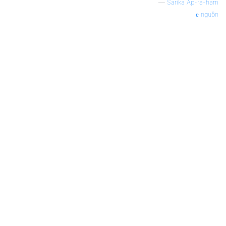
—
Sarika Áp-ra-ham
nguồn