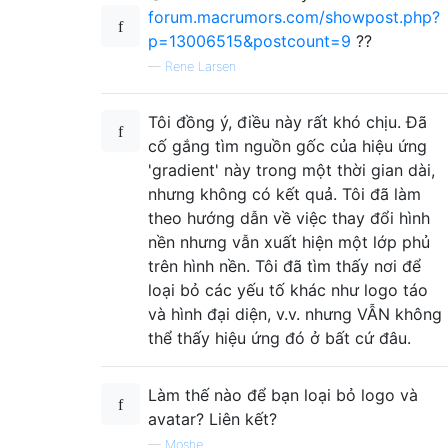
forum.macrumors.com/showpost.php?
p=13006515&postcount=9
??
—
Rene Larsen
Tôi đồng ý, điều này rất khó chịu. Đã
cố gắng tìm nguồn gốc của hiệu ứng
'gradient' này trong một thời gian dài,
nhưng không có kết quả. Tôi đã làm
theo hướng dẫn về việc thay đổi hình
nền nhưng vẫn xuất hiện một lớp phủ
trên hình nền. Tôi đã tìm thấy nơi để
loại bỏ các yếu tố khác như logo táo
và hình đại diện, v.v. nhưng VẪN không
thể thấy hiệu ứng đó ở bất cứ đâu.
Làm thế nào để bạn loại bỏ logo và
avatar? Liên kết?
—
Moshe