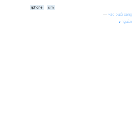
iphone
sim
—
vào buổi sáng
nguồn