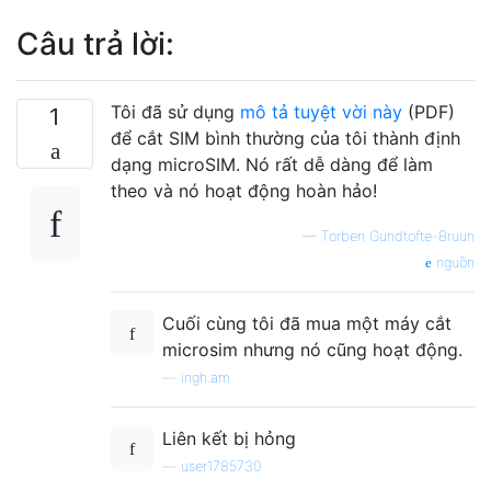
Câu trả lời:
Tôi đã sử dụng
mô tả tuyệt vời này
(PDF)
1
để cắt SIM bình thường của tôi thành định
dạng microSIM. Nó rất dễ dàng để làm
theo và nó hoạt động hoàn hảo!
—
Torben Gundtofte-Bruun
nguồn
Cuối cùng tôi đã mua một máy cắt
microsim nhưng nó cũng hoạt động.
—
ingh.am
Liên kết bị hỏng
—
user1785730