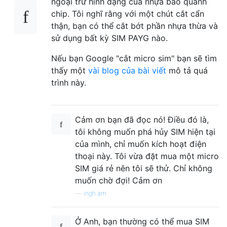
ngoại trừ hình dạng của nhựa bao quanh
chip. Tôi nghĩ rằng với một chút cắt cẩn
thận, bạn có thể cắt bớt phần nhựa thừa và
sử dụng bất kỳ SIM PAYG nào.
Nếu bạn Google "cắt micro sim" bạn sẽ tìm
thấy một
vài
blog của
bài viết
mô tả quá
trình này.
Cảm ơn bạn đã đọc nó! Điều đó là,
tôi không muốn phá hủy SIM hiện tại
của mình, chỉ muốn kích hoạt điện
thoại này. Tôi vừa đặt mua một micro
SIM giá rẻ nên tôi sẽ thử. Chỉ không
muốn chờ đợi! Cảm ơn
—
ingh.am
Ở Anh, bạn thường có thể mua SIM