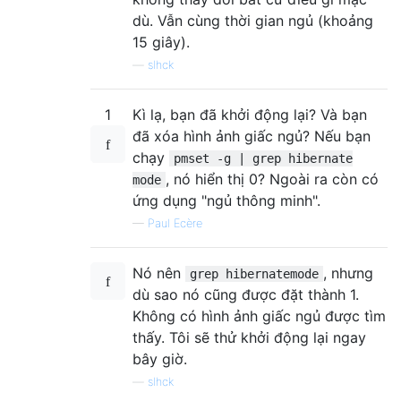
dù. Vẫn cùng thời gian ngủ (khoảng
15 giây).
—
slhck
1
Kì lạ, bạn đã khởi động lại? Và bạn
đã xóa hình ảnh giấc ngủ? Nếu bạn
chạy
pmset -g | grep hibernate
, nó hiển thị 0? Ngoài ra còn có
mode
ứng dụng "ngủ thông minh".
—
Paul Ecère
Nó nên
, nhưng
grep hibernatemode
dù sao nó cũng được đặt thành 1.
Không có hình ảnh giấc ngủ được tìm
thấy. Tôi sẽ thử khởi động lại ngay
bây giờ.
—
slhck