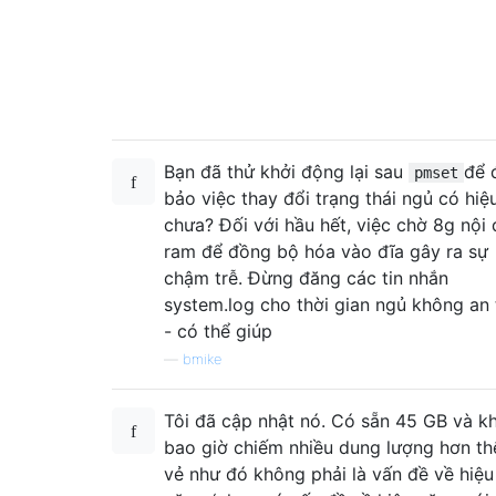
Bạn đã thử khởi động lại sau
để 
pmset
bảo việc thay đổi trạng thái ngủ có hiệ
chưa? Đối với hầu hết, việc chờ 8g nội
ram để đồng bộ hóa vào đĩa gây ra sự
chậm trễ. Đừng đăng các tin nhắn
system.log cho thời gian ngủ không an
- có thể giúp
—
bmike
Tôi đã cập nhật nó. Có sẵn 45 GB và k
bao giờ chiếm nhiều dung lượng hơn th
vẻ như đó không phải là vấn đề về hiệu