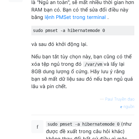
là "Ngủ an toàn", sẽ mất nhiều thời gian hơn
RAM bạn có. Bạn có thể sửa đổi điều này
bằng
lệnh PMSet trong terminal
.
và sau đó khởi động lại.
Nếu bạn tắt tùy chọn này, bạn cũng có thể
xóa tệp ngủ trong đó
và lấy lại
/var/vm
8GB dung lượng ổ cứng. Hãy lưu ý rằng
bạn sẽ mất dữ liệu sau đó nếu bạn ngủ quá
lâu và pin chết.
—
Paul Truyền đạo
nguồn
(như
sudo pmset -a hibernatemode 0
được đề xuất trong câu hỏi khác)
không thay đổi bất cứ điều gì mặc