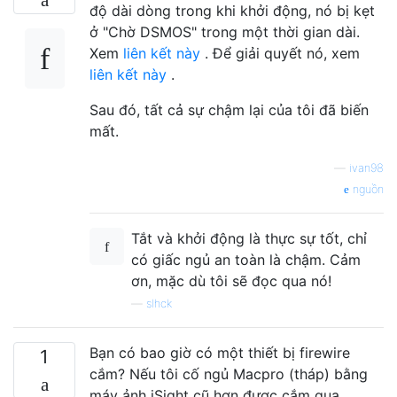
độ dài dòng trong khi khởi động, nó bị kẹt
ở "Chờ DSMOS" trong một thời gian dài.
Xem
liên kết này
. Để giải quyết nó, xem
liên kết này
.
Sau đó, tất cả sự chậm lại của tôi đã biến
mất.
—
ivan98
nguồn
Tắt và khởi động là thực sự tốt, chỉ
có giấc ngủ an toàn là chậm. Cảm
ơn, mặc dù tôi sẽ đọc qua nó!
—
slhck
Bạn có bao giờ có một thiết bị firewire
1
cắm? Nếu tôi cố ngủ Macpro (tháp) bằng
máy ảnh iSight cũ hơn được cắm qua