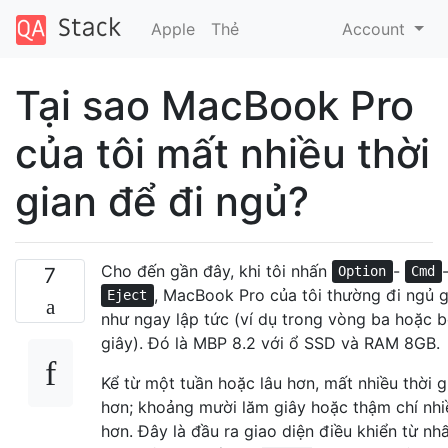
Apple
Thẻ
Account
Tại sao MacBook Pro
của tôi mất nhiều thời
gian để đi ngủ?
Cho đến gần đây, khi tôi nhấn
-
7
Option
Cmd
, MacBook Pro của tôi thường đi ngủ 
Eject
như ngay lập tức (ví dụ trong vòng ba hoặc 
giây). Đó là MBP 8.2 với ổ SSD và RAM 8GB.
Kể từ một tuần hoặc lâu hơn, mất nhiều thời g
hơn; khoảng mười lăm giây hoặc thậm chí nhi
hơn. Đây là đầu ra giao diện điều khiển từ nh