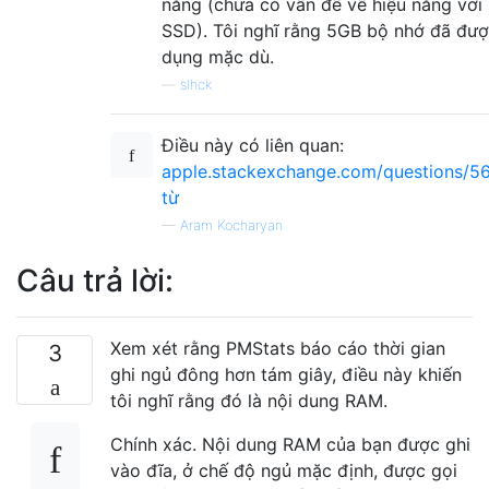
năng (chưa có vấn đề về hiệu năng với
SSD). Tôi nghĩ rằng 5GB bộ nhớ đã đượ
dụng mặc dù.
—
slhck
Điều này có liên quan:
apple.stackexchange.com/questions/5
từ
—
Aram Kocharyan
Câu trả lời:
Xem xét rằng PMStats báo cáo thời gian
3
ghi ngủ đông hơn tám giây, điều này khiến
tôi nghĩ rằng đó là nội dung RAM.
Chính xác. Nội dung RAM của bạn được ghi
vào đĩa, ở chế độ ngủ mặc định, được gọi