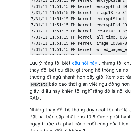
7/31/11 11:51:15 PM kernel  encryptStart 69
7/31/11 11:51:15 PM kernel  encryptEnd 89ad
7/31/11 11:51:15 PM kernel  image1Size 3102
7/31/11 11:51:15 PM kernel  encryptStart 12
7/31/11 11:51:15 PM kernel  encryptEnd 40c9
7/31/11 11:51:15 PM kernel  PMStats: Hibern
7/31/11 11:51:15 PM kernel  all time: 8066 
7/31/11 11:51:15 PM kernel  image 108697804
7/31/11 11:51:15 PM kernel  wired_pages_enc
7/31/11 11:51:15 PM kernel  hibernate_write
Lưu ý rằng tôi biết
câu hỏi này
, nhưng tôi ch
thay đổi bất cứ điều gì trong hệ thống và nó
thường đi ngủ nhanh hơn bây giờ. Xem xét rằ
báo cáo thời gian viết ngủ đông hơn
PMStats
giây, điều này khiến tôi nghĩ rằng đó là nội d
RAM.
Những thay đổi hệ thống duy nhất tôi nhớ là 
đặt hai bản cập nhật cho 10.6 được phát hàn
ngay trước khi phát hành cuối cùng của Lion.
đó có thay đổi gì không?