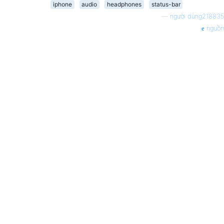
iphone
audio
headphones
status-bar
—
người dùng218835
nguồn