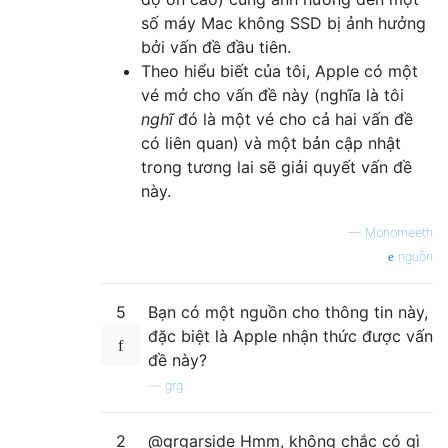
số máy Mac không SSD bị ảnh hưởng
bởi vấn đề đầu tiên.
Theo hiểu biết của tôi, Apple có một
vé mở cho vấn đề này (nghĩa là tôi
nghĩ
đó là một vé cho cả hai vấn đề
có liên quan) và một bản cập nhật
trong tương lai sẽ giải quyết vấn đề
này.
—
Monomeeth
nguồn
5
Bạn có một nguồn cho thông tin này,
đặc biệt là Apple nhận thức được vấn
đề này?
—
grg
2
@grgarside Hmm, không chắc có gì