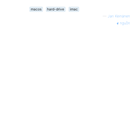
macos
hard-drive
imac
—
Jari Keinänen
nguồn