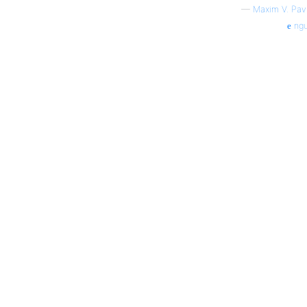
—
Maxim V. Pav
ng