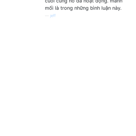
cuối cùng nó đã hoạt động. manh
mối là trong những bình luận này.
—
jeff