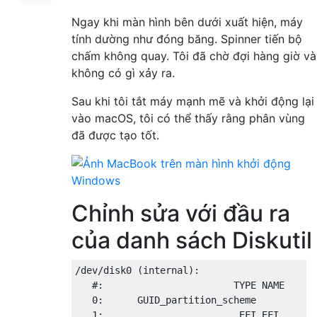
Ngay khi màn hình bên dưới xuất hiện, máy
tính dường như đóng băng. Spinner tiến bộ
chấm không quay. Tôi đã chờ đợi hàng giờ và
không có gì xảy ra.
Sau khi tôi tắt máy mạnh mẽ và khởi động lại
vào macOS, tôi có thể thấy rằng phân vùng
đã được tạo tốt.
Chỉnh sửa với đầu ra
của danh sách Diskutil
/dev/disk0 (internal):

   #:                       TYPE NAME      
   0:      GUID_partition_scheme           
   1:                        EFI EFI       