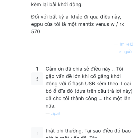
kèm lại bài khởi động.
Đối với bất kỳ ai khác đi qua điều này,
egpu của tôi là một mantiz venus w / rx
570.
—
1mike12
nguồn
1
Cảm ơn đã chia sẻ điều này .. Tôi
gặp vấn đề lớn khi cố gắng khởi
động với ổ flash USB kèm theo. Loại
bỏ ổ đĩa đó (dựa trên câu trả lời này)
đã cho tôi thành công ... thx một lần
nữa.
—
zipzit
thật phi thường. Tại sao điều đó bao
giờ là một vấn đề. Táo ...