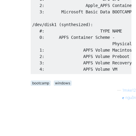
   2:                 Apple_APFS Container 
   3:       Microsoft Basic Data BOOTCAMP  
/dev/disk1 (synthesized):

   #:                       TYPE NAME      
   0:      APFS Container Scheme -         
                                 Physical S
   1:                APFS Volume Macintosh 
   2:                APFS Volume Preboot   
   3:                APFS Volume Recovery  
bootcamp
windows
—
1mike12
nguồn