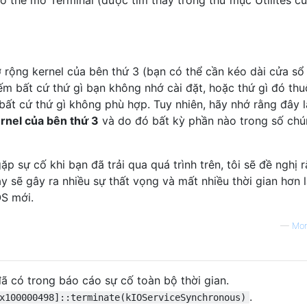
ó thể mở Terminal (được tìm thấy trong thư mục Utilites c
ppleFSCompressionTypeDirthess 1.0.0d1

ppleFSCompressionTypeZlib 1.0.0

teryManager 161.0.0

ons 6.1

ở rộng kernel của bên thứ 3 (bạn có thể cần kéo dài cửa sổ
ếm bất cứ thứ gì bạn không nhớ cài đặt, hoặc thứ gì đó th
ất cứ thứ gì không phù hợp. Tuy nhiên, hãy nhớ rằng đây l
.1

rnel của bên thứ 3
và do đó bất kỳ phần nào trong số chú
.1

all 183

 sự cố khi bạn đã trải qua quá trình trên, tôi sẽ đề nghị 
3

y sẽ gây ra nhiều sự thất vọng và mất nhiều thời gian hơn l
st 1

OS mới.
WLibs 1.0

—
Mo
y 1.2.1

ly 1.1.0

mily 650.5

ã có trong báo cáo sự cố toàn bộ thời gian.
ly 11

.
x100000498]::terminate(kIOServiceSynchronous)