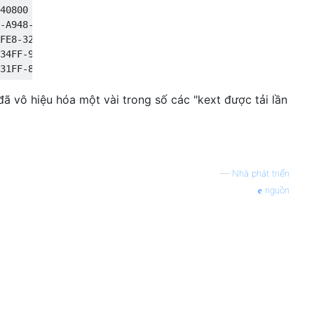
40800 (4.8.0) E93C6B3D-9BBE-3579-97E1-4B6F51B8A527 

-A948-978610078DEF 

FE8-32E3-89BE-95C6A5EC5611 

50000, kích thước 577536)

34FF-9A87-B1454A03229E 

 đã vô hiệu hóa một vài trong số các "kext được tải lần
—
Nhà phát triển
nguồn