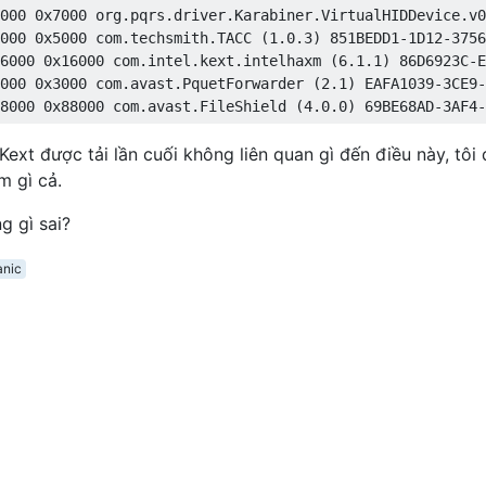
1,5 (Mac-06F11F11946D27C5)

000 0x7000 org.pqrs.driver.Karabiner.VirtualHIDDevice.v0
000 0x5000 com.techsmith.TACC (1.0.3) 851BEDD1-1D12-3756
ng tính bằng nano giây: 175347811394

6000 0x16000 com.intel.kext.intelhaxm (6.1.1) 86D6923C-E
34379550: com.avast.FileShield 4.0.0 (addr 0xffffff7f977
000 0x3000 com.avast.PquetForwarder (2.1) EAFA1039-3CE9-
 Kext được tải lần cuối không liên quan gì đến điều này, tôi
m gì cả.
ualHIDDevice.v040800 4.8.0

g gì sai?
vice 1.0.0

unt 111.2

anic
er 1.6.5

Device 1.2

.0

DevicePolicy 3.16.21

rics 3.16.2
