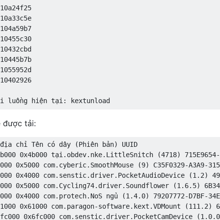
10a24f25 

10a33c5e 

104a59b7 

10455c30 

10432cbd 

10445b7b 

1055952d 

10402926 

i luồng hiện tại: kextunload

 được tải:
địa chỉ Tên có dây (Phiên bản) UUID 

b000 0x4b000 tại.obdev.nke.LittleSnitch (4718) 715E9654-
000 0x5000 com.cyberic.SmoothMouse (9) C35F0329-A3A9-315
.0: Ngày 9 tháng 11 18:09:22 PST 2017; root: xnu-4570.31
000 0x4000 com.senstic.driver.PocketAudioDevice (1.2) 49
0C4-B010-E65ECE57550B

000 0x5000 com.Cycling74.driver.Soundflower (1.6.5) 6B34
0000

000 0x4000 com.protech.NoS ngủ (1.4.0) 79207772-D7BF-34E
ff8010200000

1000 0x61000 com.paragon-software.kext.VDMount (111.2) 6
010100000

fc000 0x6fc000 com.senstic.driver.PocketCamDevice (1.0.0