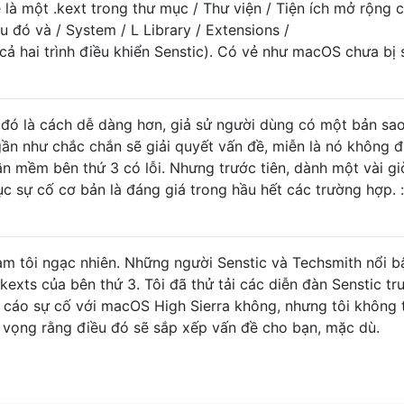
6.2

à một .kext trong thư mục / Thư viện / Tiện ích mở rộng 
0.12

ều đó và / System / L Library / Extensions /
26

ả hai trình điều khiển Senstic). Có vẻ như macOS chưa bị 
PluginLegacy 1.0.0

0

tExpert 1.1.0

517,22

 đó là cách dễ dàng hơn, giả sử người dùng có một bản sao
othhostControllUSBTransport 6.0.2f2

 gần như chắc chắn sẽ giải quyết vấn đề, miễn là nó không 
tControllUSBTransport 6.0.2f2

hần mềm bên thứ 3 có lỗi. Nhưng trước tiên, dành một vài gi
tControllTransport 6.0.2f2

c sự cố cơ bản là đáng giá trong hầu hết các trường hợp. :
oll 280.12

280.12

y 206.5

m tôi ngạc nhiên. Những người Senstic và Techsmith nổi b
Control 3.16.21

kexts của bên thứ 3. Tôi đã thử tải các diễn đàn Senstic tr
 1.0.14d1

 cáo sự cố với macOS High Sierra không, nhưng tôi không t
y 1200.12.2

dUserClient 1.0.1b8

y vọng rằng điều đó sẽ sắp xếp vấn đề cho bạn, mặc dù.
.0.4

mPlugin 1.0.0

PluginF Family 6.0.0d8

WService 1.6.0
