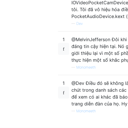
com.apple.AppleGPUWrangler 3.1
IOVideoPocketCamDevice l
com.apple.driver.DspFuncLib 28
tôi. Tôi đã vô hiệu hóa đi
com.apple.kext.OSvKernDSPLib 5
PocketAudioDevice.kext (c
com.apple.driver.IOPl platform
—
Dev
com.apple.kext.AMDSupport 1.6.
com.apple.driver.AppleBackligh
com.apple.iokit.IONDRVSupport 
1
@MelvinJefferson Đôi khi
com.apple.iokit.BroadcomBlueto
đáng tin cậy hiện tại. Nó
com.apple.iokit.IOBluetoothhos
giới thiệu lại vì một số p
com.apple.iokit.IOBluetoothhos
thực hiện một số khắc phụ
com.apple.driver.AppleHDAContr
com.apple.iokit.IOHDAF Family 
—
Monomeeth
com.apple.iokit.IOAudioF Famil
com.apple.vecLib.kext 1.2.0

1
@Dev Điều đó sẽ không là
com.apple.driver.AppleGraphics
chút trong danh sách các 
com.apple.driver.AppleSMBusPCI
để xem có ai khác đã báo
com.apple.iokit.IO80211F Famil
com.apple.driver.mDNS Offerloa
trang diễn đàn của họ. H
com.apple.driver.corecapture 1
—
Monomeeth
com.apple.driver.X86Pl Platfor
com.apple.driver.IOPl platform
com.apple.kext.AMDRadeonX4000H