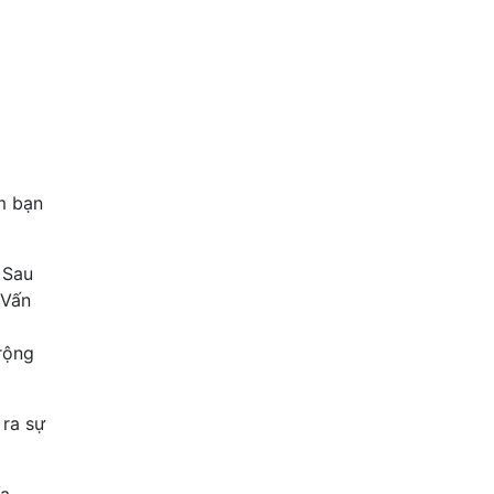
m bạn
 Sau
 Vấn
rộng
 ra sự