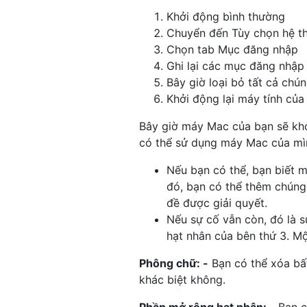
com.apple.iokit.BroadcomBlueto
Khởi động bình thường
com.apple.driver.AppleCameraIn
Chuyển đến Tùy chọn hệ 
com.apple.driver.AppleLPC 3.1

Chọn tab Mục đăng nhập
com.apple.driver.AppleOSXWatch
Ghi lại các mục đăng nhập
com.apple.iokit.IOBluetoothUSB
Bây giờ loại bỏ tất cả ch
com.apple.driver.AppleMuxContr
com.apple.driver.AirPort.BrcmN
Khởi động lại máy tính của
com.apple.driver.AppleSMCLMU 2
Bây giờ máy Mac của bạn sẽ kh
com.apple.driver.AppleFIVRDriv
com.apple.driver.AppleIntelFra
có thể sử dụng máy Mac của mì
com.apple.driver.AppleMCCSCont
Nếu bạn có thể, bạn biết 
com.apple.driver.AppleIntelSlo
com.apple.iokit.SCSITaskUserCl
đó, bạn có thể thêm chúng
com.apple.driver.AppleUSBStora
đề được giải quyết.
com.apple.driver.AppleUSBCardR
Nếu sự cố vẫn còn, đó là s
com.apple.driver.AppleTopCaseH
hạt nhân của bên thứ 3. Mộ
com.apple.driver.AppleUSBTopCa
com.apple.filesystems.apfs 748
Phông chữ: -
Bạn có thể xóa bấ
com.apple.driver.AppleAHCIPort
khác biệt không.
com.apple.driver.AppleFileSyst
com.apple.filesystems.hfs.kext