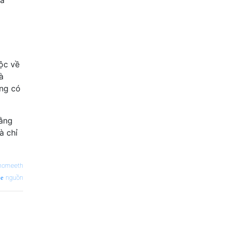
ủa
uộc về
à
ng có
rằng
à chỉ
nomeeth
nguồn