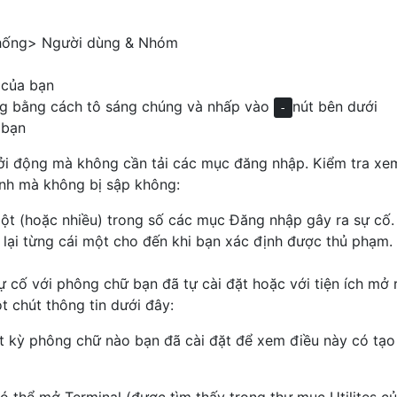
oth20703USBTransport 6.0.2f2

terface 6.01.2

thống> Người dùng & Nhóm
dog 1

 của bạn
DFU 6.0.2f2

úng bằng cách tô sáng chúng và nhấp vào
nút bên dưới
ol 3.16.21

-
IC 1220.28.1a3

 bạn
11

ởi động mà không cần tải các mục đăng nhập. Kiểm tra xe
er 4.1.0

mebufferAzul 10.3.0

nh mà không bị sập không:
rol 1.5.3

một (hoặc nhiều) trong số các mục Đăng nhập gây ra sự cố.
wAdaptiveClocking 4.0.0

ient 404.30.2

 lại từng cái một cho đến khi bạn xác định được thủ phạm.
geCoexistentDriver 439.30.4

eader 439.30.4

ự cố với phông chữ bạn đã tự cài đặt hoặc với tiện ích mở 
IDEventDriver 127

t chút thông tin dưới đây:
seDriver 127

.31.8

t kỳ phông chữ nào bạn đã cài đặt để xem điều này có tạo
 329

emDriver 3.0.1

 407.30.1
