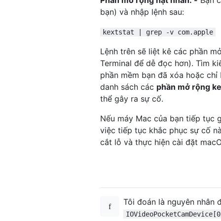
Phần mở rộng hạt nhân: -
Bạn c
com.apple.AppleFSCompression.A
bạn) và nhập lệnh sau:
com.apple.BootCache 40

com.apple.AppleFSCompression.A
kextstat | grep -v com.apple
com.apple.driver.AppleSmartBat
com.apple.driver.AppleACPIButt
Lệnh trên sẽ liệt kê các phần m
com.apple.driver.AppleRTC 2.0

Terminal để dễ đọc hơn). Tìm ki
com.apple.driver.AppleHPET 1.8

phần mềm bạn đã xóa hoặc chỉ b
com.apple.driver.AppleSMBIOS 2
danh sách các
phần mở rộng ke
com.apple.driver.AppleACPIEC 6
thể gây ra sự cố.
com.apple.driver.AppleAPIC 1.7

com.apple.nke.applicationfirew
Nếu máy Mac của bạn tiếp tục gặp
com.apple.security.TMSafeNet 8

com.apple.security.quarantine 
việc tiếp tục khắc phục sự cố nà
com.apple.IOBufferCopyEngineTe
cắt lỗ và thực hiện cài đặt mac
com.apple.kext.AMDRadeonX4030H
com.apple.kext.triggers 1.0

com.apple.iokit.IOVideoF Famil
com.apple.iokit.IOStreamF Fami
com.apple.iokit.IOTimeSyncF Fa
Tôi đoán là nguyên nhân đ
com.apple.driver.AppleSSE 1.0

com.apple.iokit.IOSerialF Fami
IOVideoPocketCamDevice[0