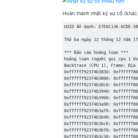
Hoàn thành nhật ký sự cố (khác
UUID ẩn danh: E7E6C136-6CDE-38
Thứ ba ngày 12 tháng 12 năm 17
*** Báo cáo hoảng loạn ***

hoảng loạn (người gọi cpu 1 0x
Backtrace (CPU 1), Frame: Địa 
0xffffff92374b3830: 0xffffff80
0xffffff92374b3880: 0xffffff80
0xffffff92374b38c0: 0xffffff80
0xffffff92374b3940: 0xffffff80
0xffffff92374b3960: 0xffffff80
0xffffff92374b3a90: 0xffffff80
0xffffff92374b3af0: 0xffffff80
0xffffff92374b3b40: 0xffffff80
0xffffff92374b3bc0: 0xffffff80
0xffffff92374b3bf0: 0xffffff80
0xffffff92374b3c30: 0xffffff80