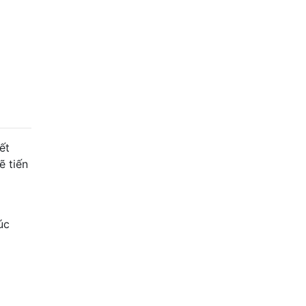
ết
ẽ tiến
úc