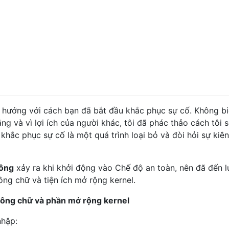
 1.0.1

0

3

ialManager 6.0.2f2

mShim 1.0.0

ormEnabler 2.7.0d0

4

1.6.0

UserClient 3.6.4

7.0.0

hướng với cách bạn đã bắt đầu khắc phục sự cố. Không bi
areConfigDriver 280.12

g và vì lợi ích của người khác, tôi đã phác thảo cách tôi s
1.6.0

khắc phục sự cố là một quá trình loại bỏ và đòi hỏi sự kiên
000Graphics 10.3.0

Control 3.16.2

12

ông
xảy ra khi khởi động vào Chế độ an toàn, nên đã đến l
ng chữ và tiện ích mở rộng kernel.
IC-MFG 1220.28.1a3

latformPlugin 1.0.0

hông chữ và phần mở rộng kernel
 1.6.0

oltIP 3.1.1

nhập:
t 170.10.2
