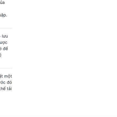
của
sập.
 lưu
được
ờ để
)
ật một
ước đó
hể tải