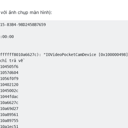
 với ảnh chụp màn hình):
15-83B4-98D2458B7659

:00:00

ffffff8010a6627c): "IOVideoPocketCamDevice [0x100000498]
chỉ trả về

104505f6 

1057d604 

1056f0f9 

10402120 

1045002c 

1044fdac 

10a6627c 

10a69d27 

10a89561 

10a89755 

10a1ec51 
