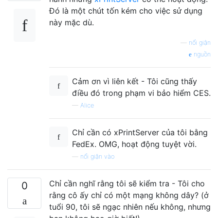
Đó là một chút tốn kém cho việc sử dụng
này mặc dù.
—
nổi giận
nguồn
Cảm ơn vì liên kết - Tôi cũng thấy
điều đó trong phạm vi bảo hiểm CES.
—
Alice
Chỉ cần có xPrintServer của tôi bằng
FedEx. OMG, hoạt động tuyệt vời.
—
nổi giận vào
Chỉ cần nghĩ rằng tôi sẽ kiểm tra - Tôi cho
0
rằng cô ấy chỉ có một mạng không dây? (ở
tuổi 90, tôi sẽ ngạc nhiên nếu không, nhưng