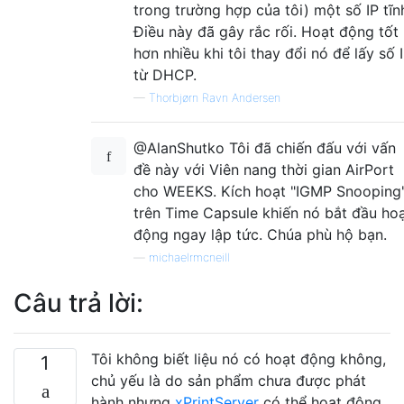
trong trường hợp của tôi) một số IP tĩn
Điều này đã gây rắc rối. Hoạt động tốt
hơn nhiều khi tôi thay đổi nó để lấy số 
từ DHCP.
—
Thorbjørn Ravn Andersen
@AlanShutko Tôi đã chiến đấu với vấn
đề này với Viên nang thời gian AirPort
cho WEEKS. Kích hoạt "IGMP Snooping
trên Time Capsule khiến nó bắt đầu ho
động ngay lập tức. Chúa phù hộ bạn.
—
michaelrmcneill
Câu trả lời:
Tôi không biết liệu nó có hoạt động không,
1
chủ yếu là do sản phẩm chưa được phát
hành nhưng
xPrintServer
có thể hoạt động.