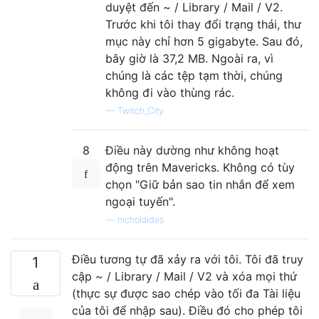
duyệt đến ~ / Library / Mail / V2.
Trước khi tôi thay đổi trạng thái, thư
mục này chỉ hơn 5 gigabyte. Sau đó,
bây giờ là 37,2 MB. Ngoài ra, vì
chúng là các tệp tạm thời, chúng
không đi vào thùng rác.
—
Twitch_City
8
Điều này dường như không hoạt
động trên Mavericks. Không có tùy
chọn "Giữ bản sao tin nhắn để xem
ngoại tuyến".
—
nicholaides
Điều tương tự đã xảy ra với tôi. Tôi đã truy
1
cập ~ / Library / Mail / V2 và xóa mọi thứ
(thực sự được sao chép vào tối đa Tài liệu
của tôi để nhập sau). Điều đó cho phép tôi