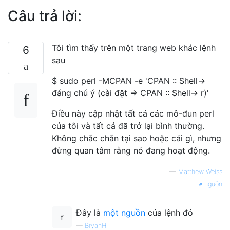
Câu trả lời:
Tôi tìm thấy trên một trang web khác lệnh
6
sau
$ sudo perl -MCPAN -e 'CPAN :: Shell->
đáng chú ý (cài đặt => CPAN :: Shell-> r)'
Điều này cập nhật tất cả các mô-đun perl
của tôi và tất cả đã trở lại bình thường.
Không chắc chắn tại sao hoặc cái gì, nhưng
đừng quan tâm rằng nó đang hoạt động.
—
Matthew Weiss
nguồn
Đây là
một nguồn
của lệnh đó
—
BryanH