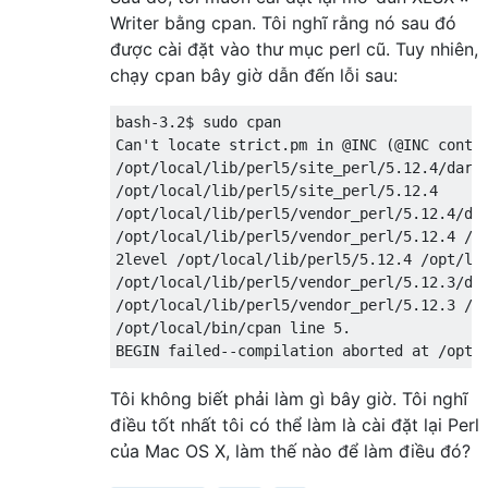
Writer bằng cpan. Tôi nghĩ rằng nó sau đó
được cài đặt vào thư mục perl cũ. Tuy nhiên,
chạy cpan bây giờ dẫn đến lỗi sau:
bash
-
3.2
Can
't locate strict.pm in @INC (@INC contai
/opt/local/lib/perl5/site_perl/5.12.4/darwi
/opt/local/lib/perl5/site_perl/5.12.4 

/opt/local/lib/perl5/vendor_perl/5.12.4/dar
/opt/local/lib/perl5/vendor_perl/5.12.4 /op
2level /opt/local/lib/perl5/5.12.4 /opt/loc
/opt/local/lib/perl5/vendor_perl/5.12.3/dar
/opt/local/lib/perl5/vendor_perl/5.12.3 /op
/opt/local/bin/cpan line 5.

BEGIN failed--compilation aborted at /opt/
Tôi không biết phải làm gì bây giờ. Tôi nghĩ
điều tốt nhất tôi có thể làm là cài đặt lại Perl
của Mac OS X, làm thế nào để làm điều đó?