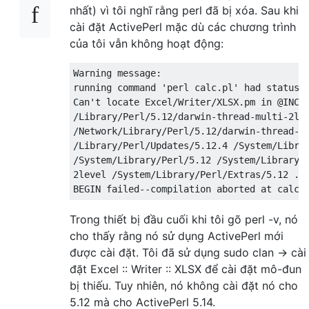
nhất) vì tôi nghĩ rằng perl đã bị xóa. Sau khi
cài đặt ActivePerl mặc dù các chương trình
của tôi vẫn không hoạt động:
Warning
 message
:
running command 
'perl calc.pl'
 had status 
Can
't locate Excel/Writer/XLSX.pm in @INC (
/Library/Perl/5.12/darwin-thread-multi-2lev
/Network/Library/Perl/5.12/darwin-thread-mu
/Library/Perl/Updates/5.12.4 /System/Librar
/System/Library/Perl/5.12 /System/Library/P
2level /System/Library/Perl/Extras/5.12 .) 
BEGIN failed--compilation aborted at calc.
Trong thiết bị đầu cuối khi tôi gõ perl -v, nó
cho thấy rằng nó sử dụng ActivePerl mới
được cài đặt. Tôi đã sử dụng sudo clan -> cài
đặt Excel :: Writer :: XLSX để cài đặt mô-đun
bị thiếu. Tuy nhiên, nó không cài đặt nó cho
5.12 mà cho ActivePerl 5.14.