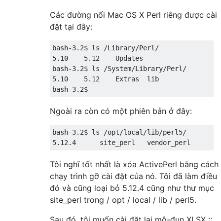
Các đường nối Mac OS X Perl riêng được cài
đặt tại đây:
bash
-
3.2
$ ls 
/
Library
/
Perl
/
5.10
5.12
Updates
bash
-
3.2
$ ls 
/
System
/
Library
/
Perl
/
5.10
5.12
Extras
  lib

bash
-
3.2
$
Ngoài ra còn có một phiên bản ở đây:
bash
-
3.2
$ ls 
/
opt
/
local
/
lib
/
perl5
/
5.12
.
4
      site_perl   vendor_perl
Tôi nghĩ tốt nhất là xóa ActivePerl bằng cách
chạy trình gỡ cài đặt của nó. Tôi đã làm điều
đó và cũng loại bỏ 5.12.4 cũng như thư mục
site_perl trong / opt / local / lib / perl5.
Sau đó, tôi muốn cài đặt lại mô-đun XLSX ::