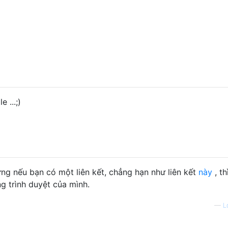
 ...;)
g nếu bạn có một liên kết, chẳng hạn như liên kết
này
, th
g trình duyệt của mình.
—
L