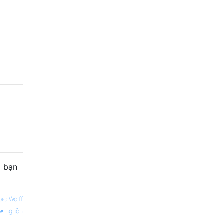
ì bạn
oïc Wolff
nguồn