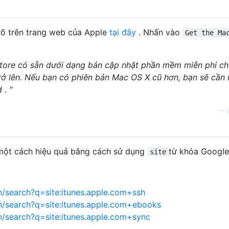
 rõ trên trang web của Apple
tại đây
. Nhấn vào
Get the Ma
tore có sẵn dưới dạng bản cập nhật phần mềm miễn phí c
rở lên. Nếu bạn có phiên bản Mac OS X cũ hơn, bạn sẽ cần
. "
—
 một cách hiệu quả bằng cách sử dụng
từ khóa Google
site
/search?q=site:itunes.apple.com+ssh
n/search?q=site:itunes.apple.com+ebooks
/search?q=site:itunes.apple.com+sync