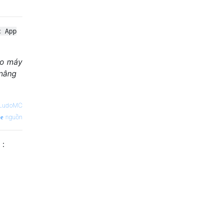
c App
ho máy
 nâng
LudoMC
nguồn
 :