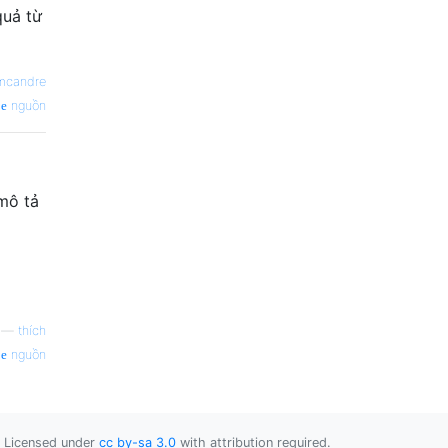
quả từ
mcandre
nguồn
mô tả
—
thích
nguồn
Licensed under
cc by-sa 3.0
with attribution required.