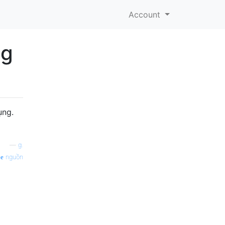
Account
ng
ụng.
—
g.
nguồn