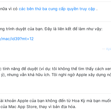
 nữa vì có
các bên thứ ba cung cấp quyền truy cập
.
g trình duyệt của bạn. Đây là liên kết để làm như vậy:
re/mac/id39?mt=12
—
Kyl
 tính năng để duyệt (ví dụ: tôi không thể tìm thấy cách x
ý), nhưng vẫn khá hữu ích. Tôi nghi ngờ Apple xây dựng n
tài khoản Apple của bạn không đến từ Hoa Kỳ mà bạn muố
của Mac App Store, thay vì bản địa hóa.