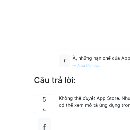
À, những hạn chế của Apple
—
Alba Mendez
Câu trả lời:
Không thể
duyệt
App Store. Nhưn
5
có thể xem mô tả ứng dụng tron