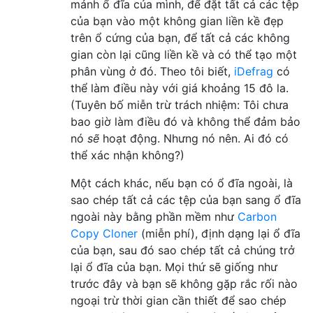
mảnh ổ đĩa của mình, để đặt tất cả các tệp
của bạn vào một không gian liền kề đẹp
trên ổ cứng của bạn, để tất cả các không
gian còn lại cũng liền kề và có thể tạo một
phân vùng ở đó. Theo tôi biết,
iDefrag
có
thể làm điều này với giá khoảng 15 đô la.
(Tuyên bố miễn trừ trách nhiệm: Tôi chưa
bao giờ làm điều đó và không thể đảm bảo
nó
sẽ
hoạt động. Nhưng nó nên. Ai đó có
thể xác nhận không?)
Một cách khác, nếu bạn có ổ đĩa ngoài, là
sao chép tất cả các tệp của bạn sang ổ đĩa
ngoài này bằng phần mềm như
Carbon
Copy Cloner
(miễn phí), định dạng lại ổ đĩa
của bạn, sau đó sao chép tất cả chúng trở
lại ổ đĩa của bạn. Mọi thứ sẽ giống như
trước đây và bạn sẽ không gặp rắc rối nào
ngoại trừ thời gian cần thiết để sao chép