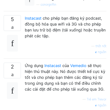
—
conorgriffin
Instacast
cho phép bạn đăng ký podcast,
5
đồng bộ hóa qua wifi và 3G và cho phép
bạn lưu trữ bộ đệm (tải xuống) hoặc truyền
phát các tập.
—
thốt nốt
nguồn
Ứng dụng
Instacast
của
Vemedio
sẽ thực
2
hiện thủ thuật này. Nó được thiết kế cực kỳ
tốt và cho phép bạn thêm các đăng ký từ
trong ứng dụng và bạn có thể điều chỉnh
các cài đặt để cho phép tải xuống qua 3G.
—
Trẻ em Trevor
nguồn