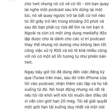
cho twit nhưng nó có vẻ có lỗi - khi bạn quay
lại nghe một podcast sau khi dừng lại một
lúc, nó sẽ quay ngược trở lại bất cứ nơi nào
từ 30 giây trở lên trong khoảng 20 phút và
sau đó bạn phải cọ rửa để tìm ra nơi bạn ở.
Ngoài ra còn có một ứng dụng mediafly độc
lập được cho là dành cho các vị trí podcast
thay thế nhưng nó dường như không làm tốt
công việc xử lý RSS và bỏ lỡ khá nhiều cộng
với nó có một số lỗi tương tự như phiên bản
twit.
Ngay bây giờ tôi đã dùng đến việc đăng ký
qua iTunes trên mac, sau đó trên iPhone của
tôi vào podcast, nhận thêm các tập và họ tải
xuống từ đó. Nó hoạt động nhưng nó rất tệ
nếu tôi rời khỏi wifi khi tôi muốn làm điều đó
vì vẫn còn giới hạn 20 meg. Tôi sẽ giải quyết
một giới hạn tải xuống duy nhất và một nút