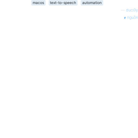
macos
text-to-speech
automation
—
duci9y
nguồn