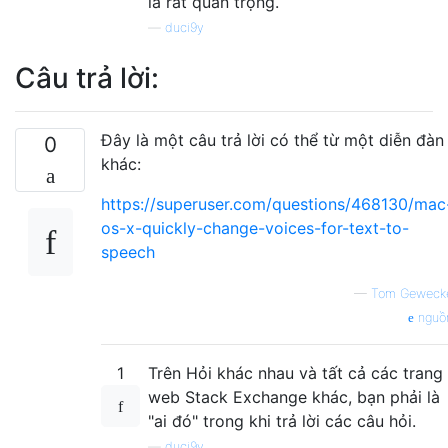
là rất quan trọng.
—
duci9y
Câu trả lời:
Đây là một câu trả lời có thể từ một diễn đàn
0
khác:
https://superuser.com/questions/468130/mac
os-x-quickly-change-voices-for-text-to-
speech
—
Tom Geweck
nguồ
1
Trên Hỏi khác nhau và tất cả các trang
web Stack Exchange khác, bạn phải là
"ai đó" trong khi trả lời các câu hỏi.
—
duci9y