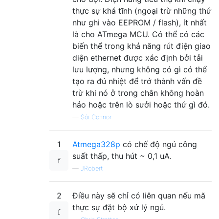
thực sự khá tĩnh (ngoại trừ những thứ
như ghi vào EEPROM / flash), ít nhất
là cho ATmega MCU. Có thể có các
biến thể trong khả năng rút điện giao
diện ethernet được xác định bởi tải
lưu lượng, nhưng không có gì có thể
tạo ra đủ nhiệt để trở thành vấn đề
trừ khi nó ở trong chân không hoàn
hảo hoặc trên lò sưởi hoặc thứ gì đó.
—
Sói Connor
1
Atmega328p
có chế độ ngủ công
suất thấp, thu hút ~ 0,1 uA.
—
JRobert
2
Điều này sẽ chỉ có liên quan nếu mã
thực sự đặt bộ xử lý ngủ.