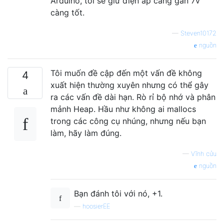
Arduino, tôi sẽ giữ điện áp càng gần 7v
càng tốt.
—
Steven10172
nguồn
Tôi muốn đề cập đến một vấn đề không
4
xuất hiện thường xuyên nhưng có thể gây
ra các vấn đề dài hạn. Rò rỉ bộ nhớ và phân
mảnh Heap. Hầu như không ai mallocs
trong các công cụ nhúng, nhưng nếu bạn
làm, hãy làm đúng.
—
Vĩnh cửu
nguồn
Bạn đánh tôi với nó, +1.
—
hoosierEE