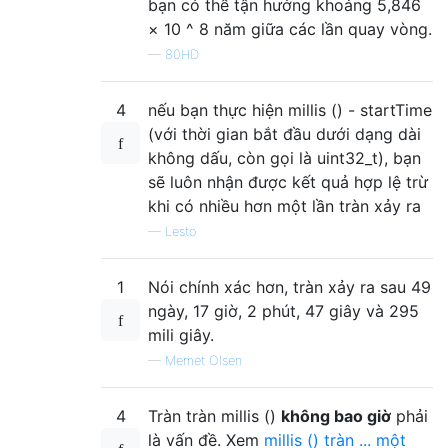
bạn có thể tận hưởng khoảng 5,846
× 10 ^ 8 năm giữa các lần quay vòng.
—
80HD
4
nếu bạn thực hiện millis () - startTime
(với thời gian bắt đầu dưới dạng dài
không dấu, còn gọi là uint32_t), bạn
sẽ luôn nhận được kết quả hợp lệ trừ
khi có nhiều hơn một lần tràn xảy ra
—
Lesto
1
Nói chính xác hơn, tràn xảy ra sau 49
ngày, 17 giờ, 2 phút, 47 giây và 295
mili giây.
—
Memet Olsen
4
Tràn tràn millis ()
không bao giờ
phải
là vấn đề. Xem
millis () tràn ... một