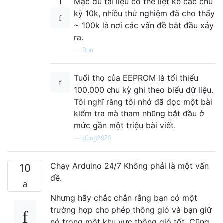
1
Mặc dù tài liệu có thể liệt kê các chu
kỳ 10k, nhiều thử nghiệm đã cho thấy
~ 100k là nơi các vấn đề bắt đầu xảy
ra.
—
Ron
Tuổi thọ của EEPROM là tối thiểu
100.000 chu kỳ ghi theo biểu dữ liệu.
Tôi nghĩ rằng tôi nhớ đã đọc một bài
kiểm tra mà tham nhũng bắt đầu ở
mức gần một triệu bài viết.
—
dùng2973
Chạy Arduino 24/7 Không phải là một vấn
10
đề.
Nhưng hãy chắc chắn rằng bạn có một
trường hợp cho phép thông gió và bạn giữ
nó trong một khu vực thông gió tốt. Cũng