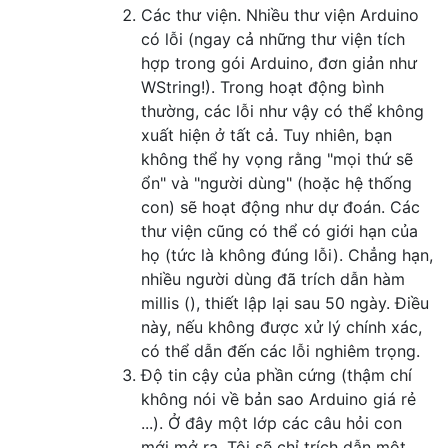
Các thư viện. Nhiều thư viện Arduino
có lỗi (ngay cả những thư viện tích
hợp trong gói Arduino, đơn giản như
WString!). Trong hoạt động bình
thường, các lỗi như vậy có thể không
xuất hiện ở tất cả. Tuy nhiên, bạn
không thể hy vọng rằng "mọi thứ sẽ
ổn" và "người dùng" (hoặc hệ thống
con) sẽ hoạt động như dự đoán. Các
thư viện cũng có thể có giới hạn của
họ (tức là không đúng lỗi). Chẳng hạn,
nhiều người dùng đã trích dẫn hàm
millis (), thiết lập lại sau 50 ngày. Điều
này, nếu không được xử lý chính xác,
có thể dẫn đến các lỗi nghiêm trọng.
Độ tin cậy của phần cứng (thậm chí
không nói về bản sao Arduino giá rẻ
...). Ở đây một lớp các câu hỏi con
mới mở ra. Tôi sẽ chỉ trích dẫn một