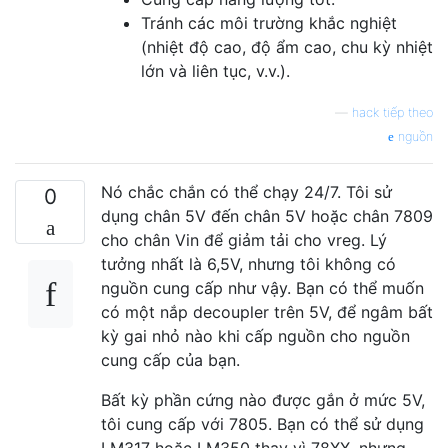
Tránh các môi trường khắc nghiệt
(nhiệt độ cao, độ ẩm cao, chu kỳ nhiệt
lớn và liên tục, v.v.).
—
hack tiếp theo
nguồn
Nó chắc chắn có thể chạy 24/7. Tôi sử
0
dụng chân 5V đến chân 5V hoặc chân 7809
cho chân Vin để giảm tải cho vreg. Lý
tưởng nhất là 6,5V, nhưng tôi không có
nguồn cung cấp như vậy. Bạn có thể muốn
có một nắp decoupler trên 5V, để ngâm bất
kỳ gai nhỏ nào khi cấp nguồn cho nguồn
cung cấp của bạn.
Bất kỳ phần cứng nào được gắn ở mức 5V,
tôi cung cấp với 7805. Bạn có thể sử dụng
LM317 hoặc LM350 thay vì 78XX, nhưng