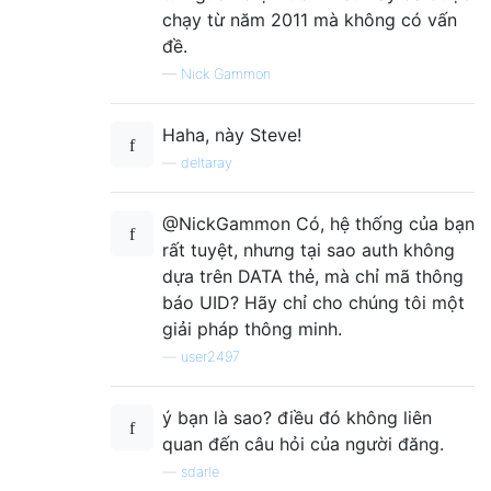
chạy từ năm 2011 mà không có vấn
đề.
—
Nick Gammon
Haha, này Steve!
—
deltaray
@NickGammon Có, hệ thống của bạn
rất tuyệt, nhưng tại sao auth không
dựa trên DATA thẻ, mà chỉ mã thông
báo UID? Hãy chỉ cho chúng tôi một
giải pháp thông minh.
—
user2497
ý bạn là sao? điều đó không liên
quan đến câu hỏi của người đăng.
—
sdarle