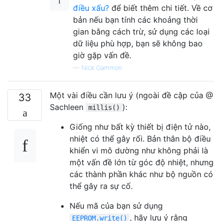
điều xấu?
để biết thêm chi tiết. Về cơ
bản nếu bạn tính các khoảng thời
gian bằng cách trừ, sử dụng các loại
dữ liệu phù hợp, bạn sẽ không bao
giờ gặp vấn đề.
—
Nick Gammon
Một vài điều cần lưu ý (ngoài đề cập của @
33
Sachleen
):
millis()
Giống như bất kỳ thiết bị điện tử nào,
nhiệt có thể gây rối. Bản thân bộ điều
khiển vi mô dường như không phải là
một vấn đề lớn từ góc độ nhiệt, nhưng
các thành phần khác như bộ nguồn có
thể gây ra sự cố.
Nếu mã của bạn sử dụng
, hãy lưu ý rằng
EEPROM.write()