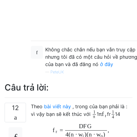
Không chắc chắn nếu bạn vẫn truy cập 
nhưng tôi đã có một câu hỏi về phương 
của bạn và đã đăng nó
ở đây
—
PeteUK
Câu trả lời:
Theo
bài viết này
, trong của bạn phải là :
12
1
1
f
vì vậy bạn sẽ kết thúc với
1
π
f
r
1
4
r
π
4
D
F
G
=
,
f
r
4
(
n
⋅
)
(
n
⋅
)
w
w
i
o