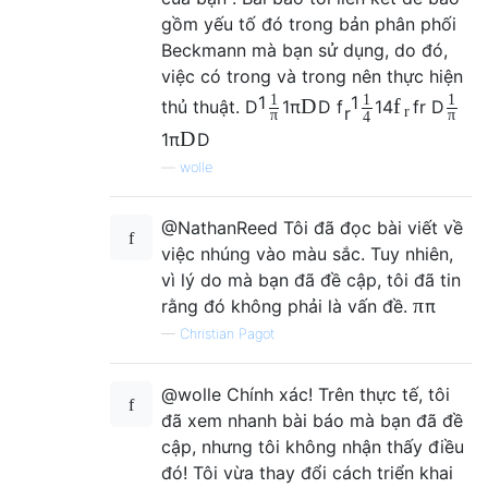
gồm yếu tố đó trong bản phân phối
Beckmann mà bạn sử dụng, do đó,
việc có trong và trong nên thực hiện
1
1
1
1
1
D
f
thủ thuật.
D
1
π
D
f
1
4
f
r
D
r
r
π
π
4
D
1
π
D
—
wolle
@NathanReed Tôi đã đọc bài viết về
việc nhúng vào màu sắc. Tuy nhiên,
vì lý do mà bạn đã đề cập, tôi đã tin
π
rằng đó không phải là vấn đề.
π
—
Christian Pagot
@wolle Chính xác! Trên thực tế, tôi
đã xem nhanh bài báo mà bạn đã đề
cập, nhưng tôi không nhận thấy điều
đó! Tôi vừa thay đổi cách triển khai