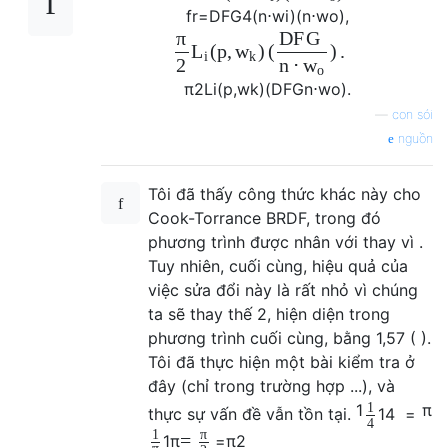
f
r
=
D
F
G
4
(
n
⋅
w
i
)
(
n
⋅
w
o
)
,
π
D
F
G
(
p
,
)
(
)
.
L
w
i
k
2
n
⋅
w
o
π
2
L
i
(
p
,
w
k
)
(
D
F
G
n
⋅
w
o
)
.
—
con sói
nguồn
Tôi đã thấy công thức khác này cho
Cook-Torrance BRDF, trong đó
phương trình được nhân với thay vì .
Tuy nhiên, cuối cùng, hiệu quả của
việc sửa đổi này là rất nhỏ vì chúng
ta sẽ thay thế 2, hiện diện trong
phương trình cuối cùng, bằng 1,57 ( ).
Tôi đã thực hiện một bài kiểm tra ở
đây (chỉ trong trường hợp ...), và
1
1
π
thực sự vấn đề vẫn tồn tại.
1
4
=
4
1
π
=
1
π
=
π
2