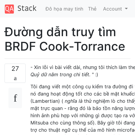
Đô họa may tinh
Thẻ
Account
Đường dẫn truy tìm
BRDF Cook-Torrance
- Xin lỗi vì bài viết dài, nhưng tôi thích làm t
27
Quỷ dữ nằm trong chi tiết.
" :)
Tôi đang viết một công cụ kiểm tra đường đi 
nó đang hoạt động tốt cho các bề mặt khuếc
(Lambertian) (
nghĩa là
thử nghiệm lò cho thấy 
mặt trực quan - rằng đó là bảo tồn năng lượn
hình ảnh phù hợp với những gì được tạo ra với
Mitsuba cho cùng thông số). Bây giờ tôi đang 
trợ cho thuật ngữ cụ thể của mô hình microf