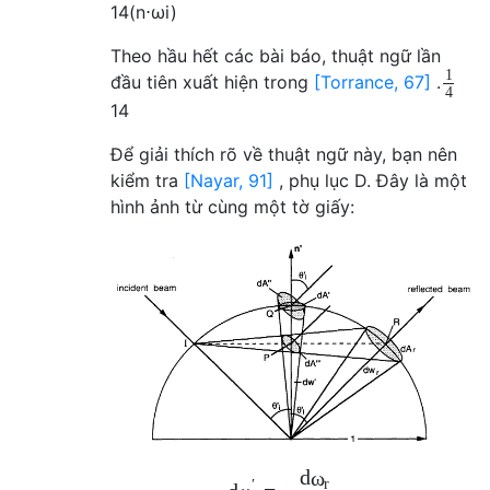
1
4
(
n
⋅
ω
i
)
Theo hầu hết các bài báo, thuật ngữ lần
1
đầu tiên xuất hiện trong
[Torrance, 67]
.
4
1
4
Để giải thích rõ về thuật ngữ này, bạn nên
kiểm tra
[Nayar, 91]
, phụ lục D. Đây là một
hình ảnh từ cùng một tờ giấy:
d
ω
r
′