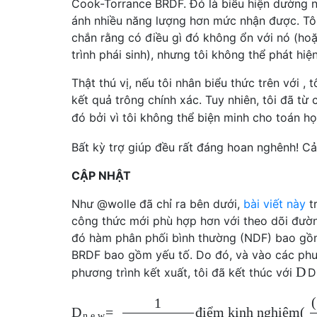
Cook-Torrance BRDF. Đó là biểu hiện dường 
ánh nhiều năng lượng hơn mức nhận được. Tô
chắn rằng có điều gì đó không ổn với nó (ho
trình phái sinh), nhưng tôi không thể phát hiệ
Thật thú vị, nếu tôi nhân biểu thức trên với , 
kết quả trông chính xác. Tuy nhiên, tôi đã từ 
đó bởi vì tôi không thể biện minh cho toán họ
Bất kỳ trợ giúp đều rất đáng hoan nghênh! C
CẬP NHẬT
Như @wolle đã chỉ ra bên dưới,
bài viết này
t
công thức mới phù hợp hơn với theo dõi đườn
đó hàm phân phối bình thường (NDF) bao gồ
BRDF bao gồm yếu tố. Do đó, và vào các phư
D
phương trình kết xuất, tôi đã kết thúc với
D
1
=
điểm kinh nghiệm
(
D
n
e
w