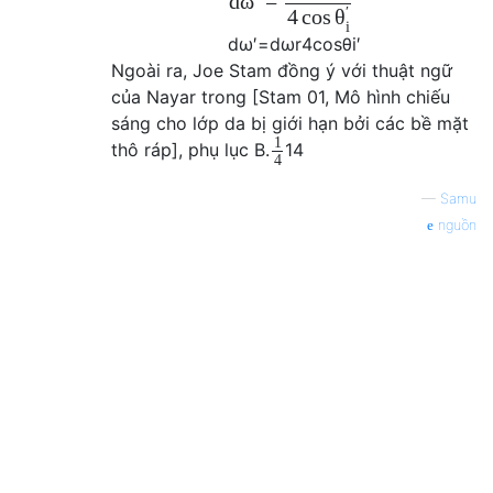
d
=
ω
′
4
cos
θ
i
d
ω
′
=
d
ω
r
4
cos
θ
i
′
Ngoài ra, Joe Stam đồng ý với thuật ngữ
của Nayar trong [Stam 01, Mô hình chiếu
sáng cho lớp da bị giới hạn bởi các bề mặt
1
thô ráp], phụ lục B.
1
4
4
—
Samu
nguồn