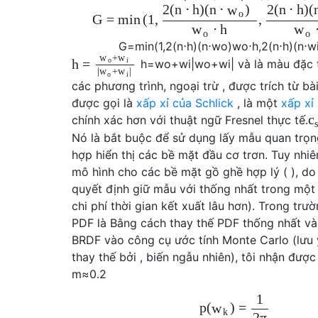
2
(
n
⋅
h
)
(
n
⋅
)
2
(
n
⋅
h
)
(
w
o
G
=
min
(
1
,
,
⋅
h
w
w
o
o
G
=
min
(
1
,
2
(
n
⋅
h
)
(
n
⋅
w
o
)
w
o
⋅
h
,
2
(
n
⋅
h
)
(
n
⋅
w
+
w
w
o
i
h
=
h
=
w
o
+
w
i
|
w
o
+
w
i
|
và là màu đặc 
|
+
|
w
w
o
i
các phương trình, ngoại trừ , được trích từ bà
được gọi là
xấp xỉ của Schlick
, là một
xấp xỉ
c
chính xác hơn với thuật ngữ Fresnel thực tế.
s
Nó là bắt buộc để sử dụng lấy mẫu quan trọn
hợp hiển thị các bề mặt đầu cơ trơn. Tuy nhiên
mô hình cho các bề mặt gồ ghề hợp lý ( ), do 
quyết định giữ mẫu với thống nhất trong một 
chi phí thời gian kết xuất lâu hơn). Trong trư
PDF là Bằng cách thay thế PDF thống nhất v
BRDF vào công cụ ước tính Monte Carlo (lưu 
thay thế bởi , biến ngẫu nhiên), tôi nhận đượ
m
≈
0.2
1
p
(
)
=
w
k
2
π