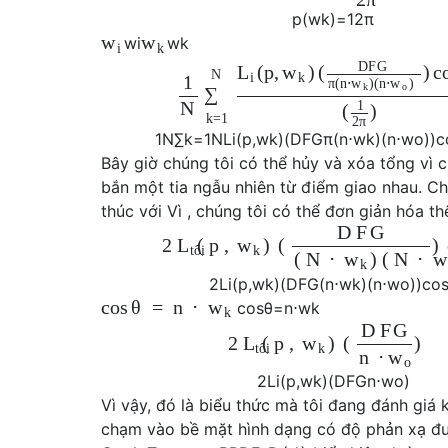
p
(
w
k
)
=
1
2
π
w
w
w
i
w
k
i
k
D
F
G
(
p
,
)
(
)
c
L
w
N
i
k
1
π
(
n
⋅
)
(
n
⋅
)
w
w
k
o
∑
1
N
(
)
k
=
1
2
π
1
N
∑
k
=
1
N
L
i
(
p
,
w
k
)
(
D
F
G
π
(
n
⋅
w
k
)
(
n
⋅
w
o
)
)
c
Bây giờ chúng tôi có thể hủy và xóa tổng vì c
bắn một tia ngẫu nhiên từ điểm giao nhau. Ch
thúc với Vì , chúng tôi có thể đơn giản hóa 
D
F
G
2
(
p
,
)
(
)
L
w
tôi
k
(
N
⋅
)
(
N
⋅
w
w
k
2
L
i
(
p
,
w
k
)
(
D
F
G
(
n
⋅
w
k
)
(
n
⋅
w
o
)
)
co
cos
θ
=
n
⋅
w
cos
θ
=
n
⋅
w
k
k
D
F
G
2
(
p
,
)
(
)
L
w
tôi
k
n
⋅
w
o
2
L
i
(
p
,
w
k
)
(
D
F
G
n
⋅
w
o
)
Vì vậy, đó là biểu thức mà tôi đang đánh giá k
chạm vào bề mặt hình dạng có độ phản xạ đ