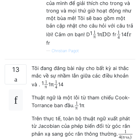
của mình để giải thích cho trong và
trong và mọi thứ giờ hoạt động như
một bùa mê! Tôi sẽ bao gồm một
bản cập nhật cho câu hỏi với câu trả
1
1
1
D
f
r
lời! Cảm ơn bạn!
D
1
π
D
f
r
1
4
π
4
f
r
—
Christian Pagot
Tôi đang đăng bài này cho bất kỳ ai thắc
13
mắc về sự nhầm lẫn giữa các điều khoản
1
1
1
và .
1
π
1
4
π
4
Thuật ngữ là một lỗi từ tham chiếu Cook-
1
Torrance ban đầu.
1
π
π
Trên thực tế, toàn bộ thuật ngữ xuất phát
từ Jacobian của phép biến đổi từ góc rắn
1
phản xạ sang góc rắn thông thường.
4
(
n
⋅
)
ω
i