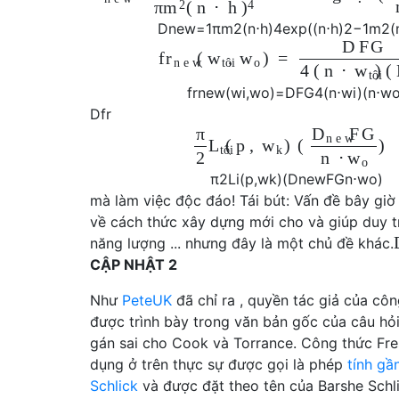
2
4
π
(
n
⋅
h
m
)
D
n
e
w
=
1
π
m
2
(
n
⋅
h
)
4
exp
(
(
n
⋅
h
)
2
−
1
m
2
(
D
F
G
f
(
,
)
=
r
w
w
n
e
w
tôi
o
4
(
n
⋅
)
(
w
tôi
f
r
n
e
w
(
w
i
,
w
o
)
=
D
F
G
4
(
n
⋅
w
i
)
(
n
⋅
w
D
f
r
π
F
G
D
n
e
w
(
p
,
)
(
)
L
w
tôi
k
2
n
⋅
w
o
π
2
L
i
(
p
,
w
k
)
(
D
n
e
w
F
G
n
⋅
w
o
)
mà làm việc độc đáo! Tái bút: Vấn đề bây giờ 
về cách thức xây dựng mới cho và giúp duy tr
năng lượng ... nhưng đây là một chủ đề khác.
CẬP NHẬT 2
Như
PeteUK
đã chỉ ra , quyền tác giả của côn
được trình bày trong văn bản gốc của câu hỏi
gán sai cho Cook và Torrance. Công thức Fre
dụng ở trên thực sự được gọi là phép
tính gầ
Schlick
và được đặt theo tên của Barshe Schl