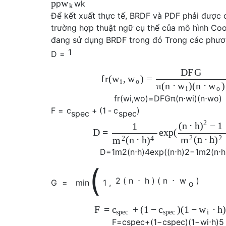
p
w
p
w
k
k
Để kết xuất thực tế, BRDF và PDF phải được c
trường hợp thuật ngữ cụ thể của mô hình Coo
đang sử dụng BRDF trong đó Trong các phương
1
D
=
D
F
G
f
r
(
,
)
=
w
w
i
o
π
(
n
⋅
)
(
n
⋅
)
w
w
i
o
f
r
(
w
i
,
w
o
)
=
D
F
G
π
(
n
⋅
w
i
)
(
n
⋅
w
o
)
F
=
c
+
(
1
-
c
)
s
p
e
c
s
p
e
c
2
(
n
⋅
h
−
1
)
1
D
=
exp
(
2
2
(
n
⋅
h
m
)
2
4
(
n
⋅
h
m
)
D
=
1
m
2
(
n
⋅
h
)
4
exp
(
(
n
⋅
h
)
2
−
1
m
2
(
n
⋅
h
(
2
(
n
⋅
h
)
(
n
⋅
w
)
G
=
min
1
,
o
F
=
+
(
1
−
)
(
1
−
⋅
h
c
c
w
s
p
e
c
s
p
e
c
i
F
=
c
s
p
e
c
+
(
1
−
c
s
p
e
c
)
(
1
−
w
i
⋅
h
)
5