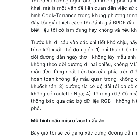
Tôi có xu hướng nghĩ rằng đó không phải là m
khai, mà là một vấn đề liên quan đến việc s
hình Cook-Torrance trong khung phương trình
đây tôi giải thích cách tôi đánh giá BRDF đầu
biết liệu tôi có làm đúng hay không và nếu khô
Trước khi đi sâu vào các chi tiết khó chịu, hã
trình kết xuất khá đơn giản: 1) chỉ thực hiện t
dõi đường dẫn ngây thơ - không lấy mẫu ánh 
không theo dõi đường đi hai chiều, không MLT
mẫu đều đồng nhất trên bán cầu phía trên đi
hoàn toàn không lấy mẫu quan trọng, không 
khuếch tán; 3) đường tia có độ dài tối đa cố đ
không có roulette Nga; 4) độ rạng rỡ / độ p
thông báo qua các bộ dữ liệu RGB - không hi
phổ.
Mô hình nấu microfacet nấu ăn
Bây giờ tôi sẽ cố gắng xây dựng đường dẫn m