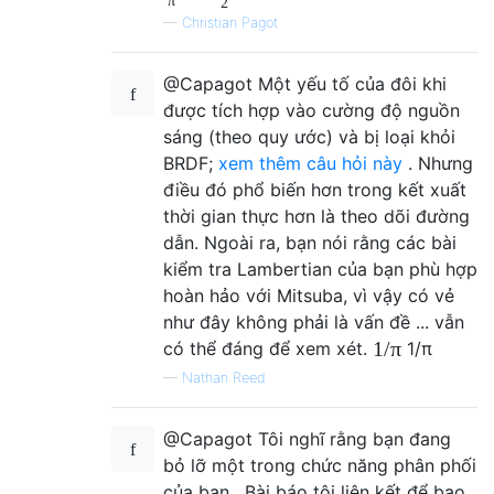
π
2
—
Christian Pagot
@Capagot Một yếu tố của đôi khi
được tích hợp vào cường độ nguồn
sáng (theo quy ước) và bị loại khỏi
BRDF;
xem thêm câu hỏi này
. Nhưng
điều đó phổ biến hơn trong kết xuất
thời gian thực hơn là theo dõi đường
dẫn. Ngoài ra, bạn nói rằng các bài
kiểm tra Lambertian của bạn phù hợp
hoàn hảo với Mitsuba, vì vậy có vẻ
như đây không phải là vấn đề ... vẫn
1
/
π
có thể đáng để xem xét.
1
/
π
—
Nathan Reed
@Capagot Tôi nghĩ rằng bạn đang
bỏ lỡ một trong chức năng phân phối
của bạn . Bài báo tôi liên kết để bao