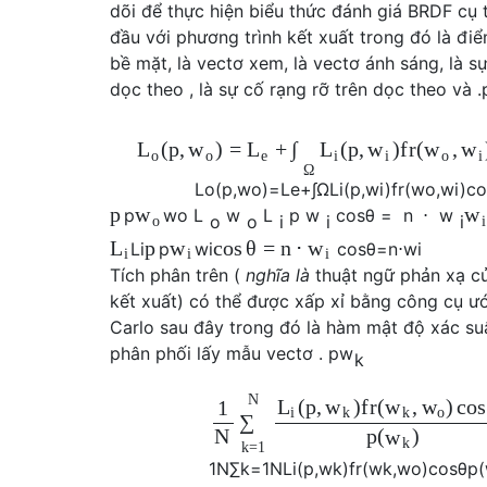
dõi để thực hiện biểu thức đánh giá BRDF cụ 
đầu với phương trình kết xuất trong đó là đi
bề mặt, là vectơ xem, là vectơ ánh sáng, là s
dọc theo , là sự cố rạng rỡ trên dọc theo và .
(
p
,
)
=
+
(
p
,
)
f
r
(
,
∫
L
w
L
L
w
w
w
o
o
e
i
i
o
i
Ω
L
o
(
p
,
w
o
)
=
L
e
+
∫
Ω
L
i
(
p
,
w
i
)
f
r
(
w
o
,
w
i
)
co
p
w
w
p
w
o
L
w
L
p
w
cos
θ
=
n
⋅
w
o
o
i
i
i
o
i
p
cos
θ
=
n
⋅
L
w
w
L
i
p
w
i
cos
θ
=
n
⋅
w
i
i
i
i
Tích phân trên (
nghĩa là
thuật ngữ phản xạ củ
kết xuất) có thể được xấp xỉ bằng công cụ ư
Carlo sau đây trong đó là hàm mật độ xác su
phân phối lấy mẫu vectơ .
p
w
k
N
(
p
,
)
f
r
(
,
)
cos
L
w
w
w
1
i
k
k
o
∑
N
p
(
)
w
k
k
=
1
1
N
∑
k
=
1
N
L
i
(
p
,
w
k
)
f
r
(
w
k
,
w
o
)
cos
θ
p
(