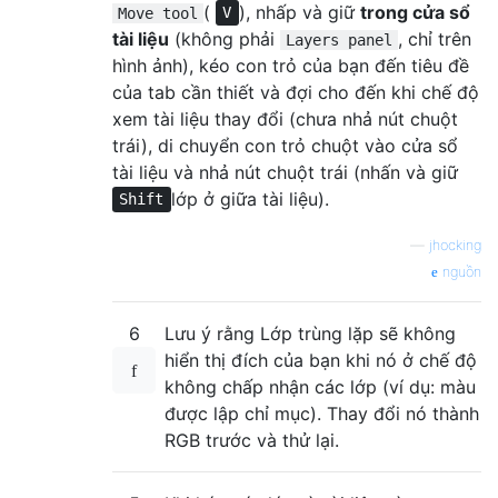
(
), nhấp và giữ
trong cửa sổ
Move tool
V
tài liệu
(không phải
, chỉ trên
Layers panel
hình ảnh), kéo con trỏ của bạn đến tiêu đề
của tab cần thiết và đợi cho đến khi chế độ
xem tài liệu thay đổi (chưa nhả nút chuột
trái), di chuyển con trỏ chuột vào cửa sổ
tài liệu và nhả nút chuột trái (nhấn và giữ
lớp ở giữa tài liệu).
Shift
—
jhocking
nguồn
6
Lưu ý rằng Lớp trùng lặp sẽ không
hiển thị đích của bạn khi nó ở chế độ
không chấp nhận các lớp (ví dụ: màu
được lập chỉ mục). Thay đổi nó thành
RGB trước và thử lại.