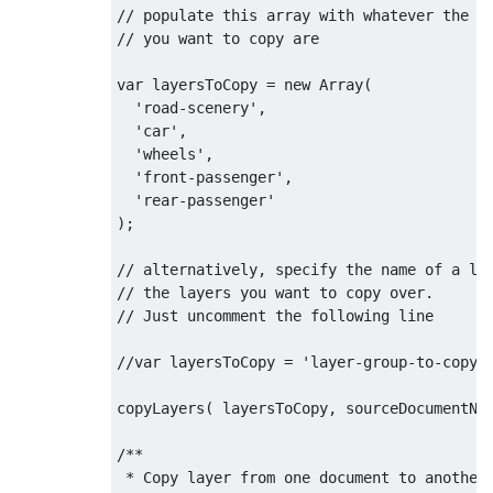
// populate this array with whatever the na
// you want to copy are

var layersToCopy = new Array(

  'road-scenery',

  'car',

  'wheels',

  'front-passenger',

  'rear-passenger'

);

// alternatively, specify the name of a lay
// the layers you want to copy over. 

// Just uncomment the following line

//var layersToCopy = 'layer-group-to-copy';
copyLayers( layersToCopy, sourceDocumentNam
/**

 * Copy layer from one document to another
