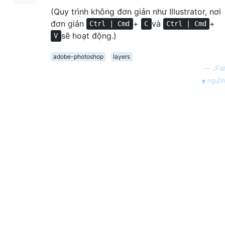
(Quy trình không đơn giản như Illustrator, nơi
đơn giản
+
và
+
Ctrl | Cmd
C
Ctrl | Cmd
sẽ hoạt động.)
V
adobe-photoshop
layers
—
JFW
nguồn