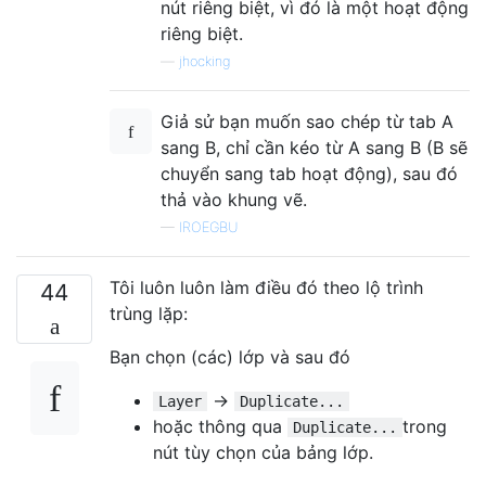
nút riêng biệt, vì đó là một hoạt động
riêng biệt.
—
jhocking
Giả sử bạn muốn sao chép từ tab A
sang B, chỉ cần kéo từ A sang B (B sẽ
chuyển sang tab hoạt động), sau đó
thả vào khung vẽ.
—
IROEGBU
Tôi luôn luôn làm điều đó theo lộ trình
44
trùng lặp:
Bạn chọn (các) lớp và sau đó
→
Layer
Duplicate...
hoặc thông qua
trong
Duplicate...
nút tùy chọn của bảng lớp.