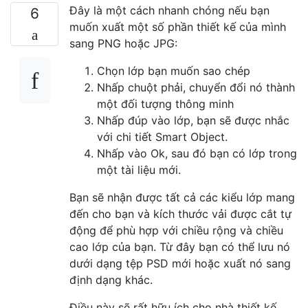
  }

Đây là một cách nhanh chóng nếu bạn
6
  else if ( Object.prototype.toString.call(
muốn xuất một số phần thiết kế của mình
    for ( var i = 0; i < layersToCopy.lengt
sang PNG hoặc JPG:
      sourceLayer = sourceDoc.artLayers.get
      targetLayer = sourceLayer.duplicate( 
Chọn lớp bạn muốn sao chép
    }

Nhấp chuột phải, chuyển đổi nó thành
  } 

một đối tượng thông minh
Nhấp đúp vào lớp, bạn sẽ được nhắc
với chi tiết Smart Object.
Nhấp vào Ok, sau đó bạn có lớp trong
một tài liệu mới.
Bạn sẽ nhận được tất cả các kiểu lớp mang
đến cho bạn và kích thước vải được cắt tự
động để phù hợp với chiều rộng và chiều
cao lớp của bạn. Từ đây bạn có thể lưu nó
dưới dạng tệp PSD mới hoặc xuất nó sang
định dạng khác.
Điều này sẽ rất hữu ích cho nhà thiết kế