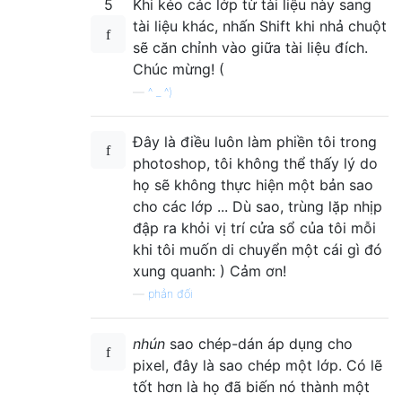
5
Khi kéo các lớp từ tài liệu này sang
tài liệu khác, nhấn Shift khi nhả chuột
sẽ căn chỉnh vào giữa tài liệu đích.
Chúc mừng! (
—
^ _ ^)
Đây là điều luôn làm phiền tôi trong
photoshop, tôi không thể thấy lý do
họ sẽ không thực hiện một bản sao
cho các lớp ... Dù sao, trùng lặp nhịp
đập ra khỏi vị trí cửa sổ của tôi mỗi
khi tôi muốn di chuyển một cái gì đó
xung quanh: ) Cảm ơn!
—
phản đối
nhún
sao chép-dán áp dụng cho
pixel, đây là sao chép một lớp. Có lẽ
tốt hơn là họ đã biến nó thành một