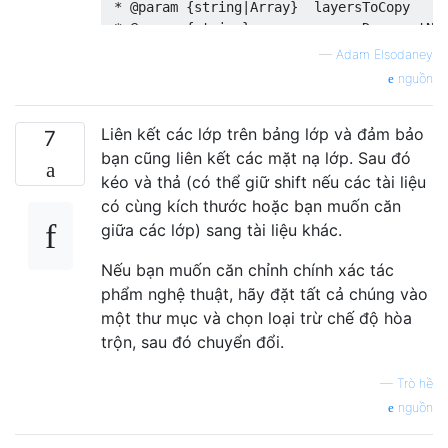
 * @param {string|Array}  layersToCopy

 * @param {string}        sourceDocumentNam
 * @param {string}        targetDocumentNam
—
Adam Elsodaney
 */

nguồn
function copyLayers( layersToCopy, sourceDo
  var

Liên kết các lớp trên bảng lớp và đảm bảo
    sourceLayer,

7
    targetLayer,

bạn cũng liên kết các mặt nạ lớp. Sau đó
    sourceGroup;

kéo và thả (có thể giữ shift nếu các tài liệu
có cùng kích thước hoặc bạn muốn căn
  var sourceDoc = app.documents[sourceDocum
giữa các lớp) sang tài liệu khác.
  var targetDoc = app.documents[targetDocum
Nếu bạn muốn căn chỉnh chính xác tác
phẩm nghệ thuật, hãy đặt tất cả chúng vào
  if ( app.activeDocument != sourceDoc ) {

một thư mục và chọn loại trừ chế độ hòa
    app.activeDocument = sourceDoc;

trộn, sau đó chuyển đổi.
  }

—
Trò hề
  if ( typeof layersToCopy === 'string' ) {
    sourceGroup = sourceDoc.layerSets.getBy
nguồn
    targetLayer = sourceGroup.duplicate( ta