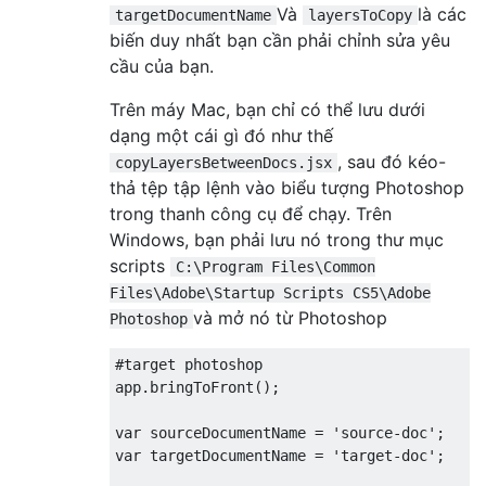
Và
là các
targetDocumentName
layersToCopy
biến duy nhất bạn cần phải chỉnh sửa yêu
cầu của bạn.
Trên máy Mac, bạn chỉ có thể lưu dưới
dạng một cái gì đó như thế
, sau đó kéo-
copyLayersBetweenDocs.jsx
thả tệp tập lệnh vào biểu tượng Photoshop
trong thanh công cụ để chạy. Trên
Windows, bạn phải lưu nó trong thư mục
scripts
C:\Program Files\Common
Files\Adobe\Startup Scripts CS5\Adobe
và mở nó từ Photoshop
Photoshop
#target photoshop

app.bringToFront();

var sourceDocumentName = 'source-doc';

var targetDocumentName = 'target-doc';
