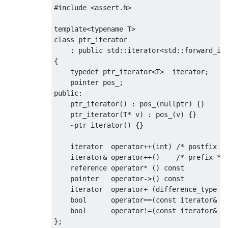
#include
<assert.h>
template
<
typename
 T
>
class
 ptr_iterator

:
public
 std
::
iterator
<
std
::
forward_it
{
typedef
 ptr_iterator
<
T
>
iterator
;
    pointer pos_
;
public
:
    ptr_iterator
()
:
 pos_
(
nullptr
)
{}
    ptr_iterator
(
T
*
 v
)
:
 pos_
(
v
)
{}
~
ptr_iterator
()
{}
iterator
operator
++(
int
)
/* postfix *
iterator
&
operator
++()
/* prefix */
    reference 
operator
*
()
const
    pointer   
operator
->()
const
iterator
operator
+
(
difference_type v
bool
operator
==(
const
iterator
&
 r
bool
operator
!=(
const
iterator
&
 r
};