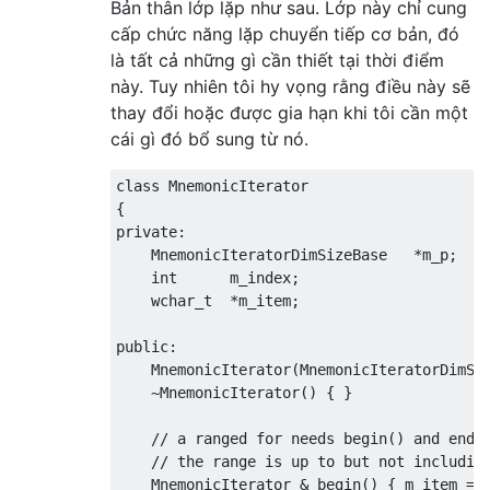
Bản thân lớp lặp như sau. Lớp này chỉ cung
virtual
wchar_t
*
end
()
{
return
 m_end
[
virtual
wchar_t
*
get
(
int
 i
)
{
return
 m
cấp chức năng lặp chuyển tiếp cơ bản, đó
là tất cả những gì cần thiết tại thời điểm
virtual
int
ItemSize
()
{
return
 sDimSi
này. Tuy nhiên tôi hy vọng rằng điều này sẽ
virtual
int
ItemCount
()
{
return
 m_end
thay đổi hoặc được gia hạn khi tôi cần một
cái gì đó bổ sung từ nó.
void
SetRange
(
wchar_t
(*
begin
)[
sDimSiz
        m_begin 
=
 begin
;
 m_end 
=
 end
;
class
MnemonicIterator
}
{
private
:
};
MnemonicIteratorDimSizeBase
*
m_p
;
/
int
      m_index
;
/
wchar_t
*
m_item
;
/
public
:
MnemonicIterator
(
MnemonicIteratorDimSi
~
MnemonicIterator
()
{
}
// a ranged for needs begin() and end(
// the range is up to but not includin
MnemonicIterator
&
 begin
()
{
 m_item 
=
 