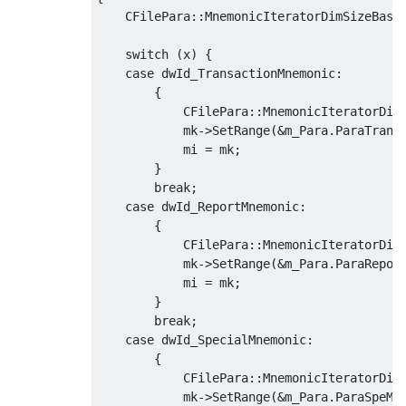
CFilePara
::
MnemonicIteratorDimSizeBase
switch
(
x
)
{
case
 dwId_TransactionMnemonic
:
{
CFilePara
::
MnemonicIteratorDim
            mk
->
SetRange
(&
m_Para
.
ParaTrans
            mi 
=
 mk
;
}
break
;
case
 dwId_ReportMnemonic
:
{
CFilePara
::
MnemonicIteratorDim
            mk
->
SetRange
(&
m_Para
.
ParaRepor
            mi 
=
 mk
;
}
break
;
case
 dwId_SpecialMnemonic
:
{
CFilePara
::
MnemonicIteratorDim
            mk
->
SetRange
(&
m_Para
.
ParaSpeMn