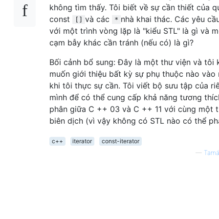
không tìm thấy. Tôi biết về sự cần thiết của q
const
và các
nhà khai thác. Các yêu cầ
[]
*
với một trình vòng lặp là "kiểu STL" là gì và 
cạm bẫy khác cần tránh (nếu có) là gì?
Bối cảnh bổ sung: Đây là một thư viện và tôi
muốn giới thiệu bất kỳ sự phụ thuộc nào vào 
khi tôi thực sự cần. Tôi viết bộ sưu tập của ri
mình để có thể cung cấp khả năng tương thíc
phân giữa C ++ 03 và C ++ 11 với cùng một t
biên dịch (vì vậy không có STL nào có thể ph
c++
iterator
const-iterator
—
Tamá