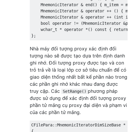
MnemonicIterator
&
 end
()
{
 m_item 
=
 m_
MnemonicIterator
&
operator
++
()
{
 m_
MnemonicIterator
&
operator
++
(
int
 i
)
bool
operator
!=
(
MnemonicIterator
&
p
)
wchar_t
*
operator
*()
const
{
return
 
};
Nhà máy đối tượng proxy xác định đối
tượng nào sẽ được tạo dựa trên định danh
ghi nhớ. Đối tượng proxy được tạo và con
trỏ trả về là loại lớp cơ sở tiêu chuẩn để có
giao diện thống nhất bất kể phần nào trong
các phần ghi nhớ khác nhau đang được
truy cập. Các
phương pháp
SetRange()
được sử dụng để xác định đối tượng proxy
phần tử mảng cụ proxy đại diện và phạm vi
của các phần tử mảng.
CFilePara
::
MnemonicIteratorDimSizeBase
*
C
{