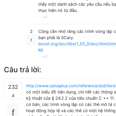
thấy một danh sách các yêu cầu nếu b
thực hiện nó từ đầu.
—
jalf
2
Cũng cần nhớ rằng các trình vòng lặp 
bạn phải là SCary.
boost.org/doc/libs/1_55_0/doc/html/intr
Kẻ
—
alfC
Câu trả lời:
http://www.cplusplus.com/reference/std/itera
232
có một biểu đồ tiện dụng, chi tiết các thông 
kỹ thuật của § 24.2.2 của tiêu chuẩn C ++ 11.
cơ bản, các trình vòng lặp có các thẻ mô tả 
hoạt động hợp lệ và các thẻ có một hệ thống