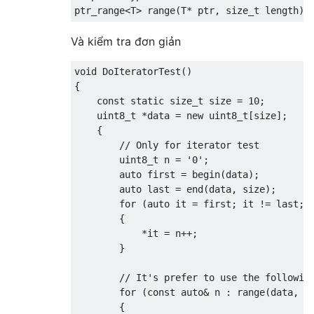
ptr_range
<
T
>
 range
(
T
*
 ptr
,
size_t
 length
)
Và kiểm tra đơn giản
void
DoIteratorTest
()
{
const
static
size_t
 size 
=
10
;
uint8_t
*
data 
=
new
uint8_t
[
size
];
{
// Only for iterator test
uint8_t
 n 
=
'0'
;
auto
 first 
=
 begin
(
data
);
auto
 last 
=
 end
(
data
,
 size
);
for
(
auto
 it 
=
 first
;
 it 
!=
 last
;
{
*
it 
=
 n
++;
}
// It's prefer to use the followin
for
(
const
auto
&
 n 
:
 range
(
data
,
 s
{