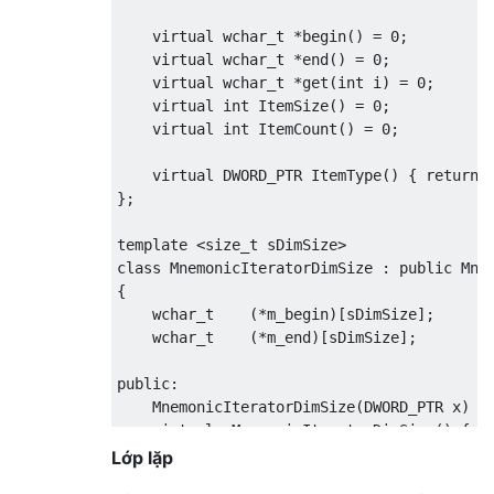
virtual
wchar_t
*
begin
()
=
0
;
virtual
wchar_t
*
end
()
=
0
;
virtual
wchar_t
*
get
(
int
 i
)
=
0
;
virtual
int
ItemSize
()
=
0
;
virtual
int
ItemCount
()
=
0
;
virtual
 DWORD_PTR 
ItemType
()
{
return
 
};
template
<
size_t
 sDimSize
>
class
MnemonicIteratorDimSize
:
public
Mne
{
wchar_t
(*
m_begin
)[
sDimSize
];
wchar_t
(*
m_end
)[
sDimSize
];
public
:
MnemonicIteratorDimSize
(
DWORD_PTR x
)
:
virtual
~
MnemonicIteratorDimSize
()
{
}
Lớp lặp
virtual
wchar_t
*
begin
()
{
return
 m_be