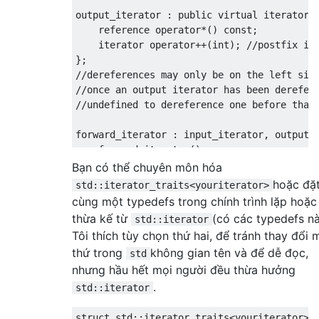
output_iterator 
:
public
virtual
iterator
    reference 
operator
*()
const
;
iterator
operator
++(
int
);
//postfix in
};
//dereferences may only be on the left sid
//once an output iterator has been derefer
//undefined to dereference one before that
forward_iterator 
:
 input_iterator
,
 output_
    forward_iterator
();
};
Bạn có thể chuyên môn hóa
//multiple passes allowed
hoặc đặ
std::iterator_traits<youriterator>
cùng một typedefs trong chính trình lặp hoặc
bidirectional_iterator 
:
 forward_iterator 
thừa kế từ
(có các typedefs nà
std::iterator
iterator
&
operator
--();
//prefix decre
Tôi thích tùy chọn thứ hai, để tránh thay đổi 
iterator
operator
--(
int
);
//postfix de
thứ trong
không gian tên và để dễ đọc,
std
};
nhưng hầu hết mọi người đều thừa hưởng
random_access_iterator 
:
 bidirectional_ite
.
std::iterator
friend
bool
operator
<(
const
iterator
&,
friend
bool
operator
>(
const
iterator
&,
struct
 std
::
iterator_traits
<youriterator>