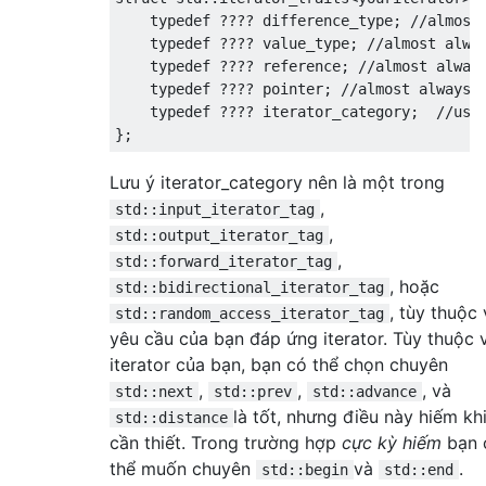
friend
bool
operator
<=(
const
iterator
&
typedef
????
 difference_type
;
//almost
friend
bool
operator
>=(
const
iterator
&
typedef
????
 value_type
;
//almost alwa
typedef
????
 reference
;
//almost alway
iterator
&
operator
+=(
size_type
);
typedef
????
 pointer
;
//almost always 
friend
iterator
operator
+(
const
iterat
typedef
????
 iterator_category
;
//usu
friend
iterator
operator
+(
size_type
,
c
};
iterator
&
operator
-=(
size_type
);
friend
iterator
operator
-(
const
iterat
Lưu ý iterator_category nên là một trong
friend
 difference_type 
operator
-(
itera
,
std::input_iterator_tag
,
std::output_iterator_tag
    reference 
operator
[](
size_type
)
const
;
,
std::forward_iterator_tag
};
, hoặc
std::bidirectional_iterator_tag
, tùy thuộc
contiguous_iterator 
:
 random_access_iterat
std::random_access_iterator_tag
};
//elements are stored contiguously in m
yêu cầu của bạn đáp ứng iterator. Tùy thuộc 
iterator của bạn, bạn có thể chọn chuyên
,
,
, và
std::next
std::prev
std::advance
là tốt, nhưng điều này hiếm kh
std::distance
cần thiết. Trong trường hợp
cực kỳ hiếm
bạn 
thể muốn chuyên
và
.
std::begin
std::end