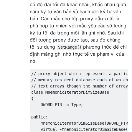
có độ dài tối đa khác nhau, khác nhau giữa
năm ký tự văn bản và hai mươi ký tự văn
bản. Các mẫu cho lớp proxy dẫn xuất là
phù hợp tự nhiên với mẫu yêu cầu số lượng
ký tự tối đa trong mỗi lần ghi nhớ. Sau khi
đối tượng proxy được tạo, sau đó chúng
tôi sử dụng
phương thức để chỉ
SetRange()
định mảng ghi nhớ thực tế và phạm vi của
nó.
// proxy object which represents a particu
// memory resident database each of which 
// text arrays though the number of array 
class
MnemonicIteratorDimSizeBase
{
    DWORD_PTR  m_Type
;
public
:
MnemonicIteratorDimSizeBase
(
DWORD_PTR 
virtual
~
MnemonicIteratorDimSizeBase
()