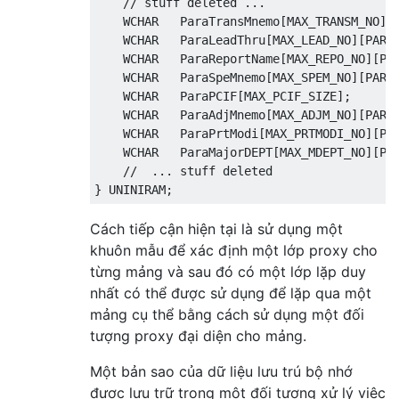
// stuff deleted ...
    WCHAR   
ParaTransMnemo
[
MAX_TRANSM_NO
][
    WCHAR   
ParaLeadThru
[
MAX_LEAD_NO
][
PARA
    WCHAR   
ParaReportName
[
MAX_REPO_NO
][
PA
    WCHAR   
ParaSpeMnemo
[
MAX_SPEM_NO
][
PARA
    WCHAR   
ParaPCIF
[
MAX_PCIF_SIZE
];
    WCHAR   
ParaAdjMnemo
[
MAX_ADJM_NO
][
PARA
    WCHAR   
ParaPrtModi
[
MAX_PRTMODI_NO
][
PA
    WCHAR   
ParaMajorDEPT
[
MAX_MDEPT_NO
][
PA
//  ... stuff deleted
}
 UNINIRAM
;
Cách tiếp cận hiện tại là sử dụng một
khuôn mẫu để xác định một lớp proxy cho
từng mảng và sau đó có một lớp lặp duy
nhất có thể được sử dụng để lặp qua một
mảng cụ thể bằng cách sử dụng một đối
tượng proxy đại diện cho mảng.
Một bản sao của dữ liệu lưu trú bộ nhớ
được lưu trữ trong một đối tượng xử lý việc