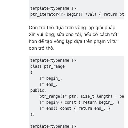
template
<
typename
 T
>
ptr_iterator
<
T
>
 begin
(
T 
*
val
)
{
return
 ptr
Con trỏ thô dựa trên vòng lặp giải pháp.
template
<
typename
 T
,
typename
Tsize
>
Xin vui lòng, sửa cho tôi, nếu có cách tốt
ptr_iterator
<
T
>
 end
(
T 
*
val
,
Tsize
 size
)
{
hơn để tạo vòng lặp dựa trên phạm vi từ
con trỏ thô.
template
<
typename
 T
>
class
{
    T
*
 begin_
;
    T
*
 end_
;
public
:
    ptr_range
(
T
*
 ptr
,
size_t
 length
)
:
 beg
    T
*
 begin
()
const
{
return
 begin_
;
}
    T
*
 end
()
const
{
return
 end_
;
}
};
template
<
typename
 T
>