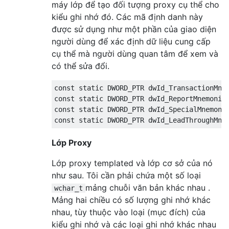
máy lớp để tạo đối tượng proxy cụ thể cho
kiểu ghi nhớ đó. Các mã định danh này
được sử dụng như một phần của giao diện
người dùng để xác định dữ liệu cung cấp
cụ thể mà người dùng quan tâm để xem và
có thể sửa đổi.
const
static
 DWORD_PTR dwId_TransactionMne
const
static
 DWORD_PTR dwId_ReportMnemonic
const
static
 DWORD_PTR dwId_SpecialMnemoni
const
static
 DWORD_PTR dwId_LeadThroughMne
Lớp Proxy
Lớp proxy templated và lớp cơ sở của nó
như sau. Tôi cần phải chứa một số loại
mảng chuỗi văn bản khác nhau .
wchar_t
Mảng hai chiều có số lượng ghi nhớ khác
nhau, tùy thuộc vào loại (mục đích) của
kiểu ghi nhớ và các loại ghi nhớ khác nhau