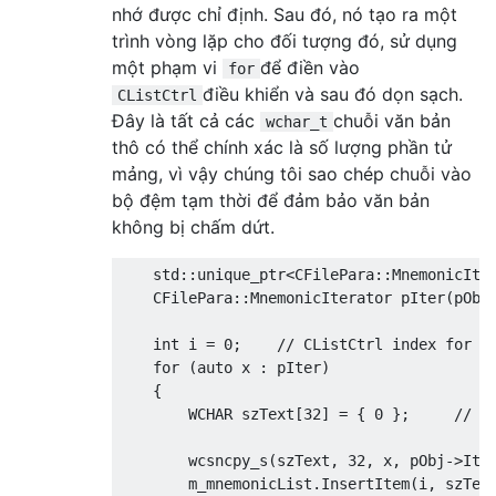
nhớ được chỉ định. Sau đó, nó tạo ra một
trình vòng lặp cho đối tượng đó, sử dụng
một phạm vi
để điền vào
for
điều khiển và sau đó dọn sạch.
CListCtrl
Đây là tất cả các
chuỗi văn bản
wchar_t
thô có thể chính xác là số lượng phần tử
mảng, vì vậy chúng tôi sao chép chuỗi vào
bộ đệm tạm thời để đảm bảo văn bản
không bị chấm dứt.
    std
::
unique_ptr
<
CFilePara
::
MnemonicIte
CFilePara
::
MnemonicIterator
 pIter
(
pObj
int
 i 
=
0
;
// CListCtrl index for z
for
(
auto
 x 
:
 pIter
)
{
        WCHAR szText
[
32
]
=
{
0
};
// T
        wcsncpy_s
(
szText
,
32
,
 x
,
 pObj
->
Ite
        m_mnemonicList
.
InsertItem
(
i
,
 szTex