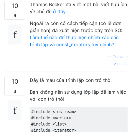
Thomas Becker đã viết một bài viết hữu ích
10
về chủ đề
ở đây
.
Ngoài ra còn có cách tiếp cận (có lẽ đơn
giản hơn) đã xuất hiện trước đây trên SO:
Làm thế nào để thực hiện chính xác các
trình lặp và const_iterators tùy chỉnh?
—
Gnawme
nguồn
Đây là mẫu của trình lặp con trỏ thô.
10
Bạn không nên sử dụng lớp lặp để làm việc
với con trỏ thô!
#include
<iostream>
#include
<vector>
#include
<list>
#include
<iterator>