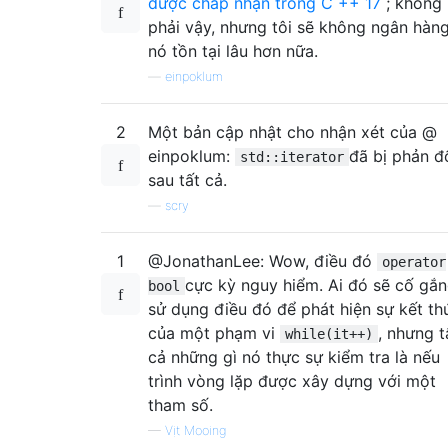
được chấp nhận trong C ++ 17
; không
phải vậy, nhưng tôi sẽ không ngân hàng
nó tồn tại lâu hơn nữa.
—
einpoklum
2
Một bản cập nhật cho nhận xét của @
einpoklum:
đã bị phản đ
std::iterator
sau tất cả.
—
scry
1
@JonathanLee: Wow, điều đó
operator
cực kỳ nguy hiểm. Ai đó sẽ cố gắ
bool
sử dụng điều đó để phát hiện sự kết th
của một phạm vi
, nhưng t
while(it++)
cả những gì nó thực sự kiểm tra là nếu
trình vòng lặp được xây dựng với một
tham số.
—
Vịt Mooing