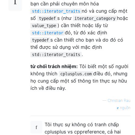
bạn cần phải chuyên môn hóa
nó và cung cấp một
std::iterator_traits
số
s (như
hoặc
typedef
iterator_category
) cần thiết hoặc lấy từ
value_type
đó, từ đó xác định
std::iterator
s cần thiết cho bạn và do đó có
typedef
thể được sử dụng với mặc định
.
std::iterator_traits
từ chối trách nhiệm:
Tôi biết một số người
không thích
điều đó, nhưng
cplusplus.com
họ cung cấp một số thông tin thực sự hữu
ích về điều này.
—
Christian Rau
nguồn
Tôi thực sự không có tranh chấp
cplusplus vs cppreference, cả hai