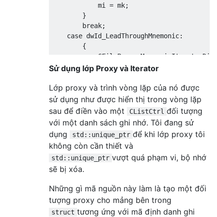
            mi 
=
 mk
;
}
break
;
case
 dwId_LeadThroughMnemonic
:
{
CFilePara
::
MnemonicIteratorDim
            mk
->
SetRange
(&
m_Para
.
ParaLeadT
Sử dụng lớp Proxy và Iterator
            mi 
=
 mk
;
Lớp proxy và trình vòng lặp của nó được
}
break
;
sử dụng như được hiển thị trong vòng lặp
}
sau để điền vào một
đối tượng
CListCtrl
với một danh sách ghi nhớ. Tôi đang sử
return
 mi
;
dụng
để khi lớp proxy tôi
std::unique_ptr
}
không còn cần thiết và
vượt quá phạm vi, bộ nhớ
std::unique_ptr
sẽ bị xóa.
Những gì mã nguồn này làm là tạo một đối
tượng proxy cho mảng bên trong
tương ứng với mã định danh ghi
struct