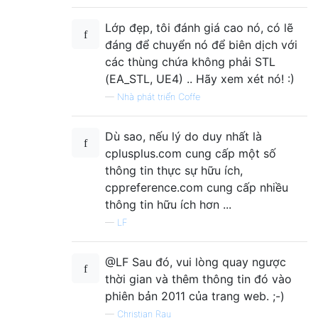
Lớp đẹp, tôi đánh giá cao nó, có lẽ
đáng để chuyển nó để biên dịch với
các thùng chứa không phải STL
(EA_STL, UE4) .. Hãy xem xét nó! :)
—
Nhà phát triển Coffe
Dù sao, nếu lý do duy nhất là
cplusplus.com cung cấp một số
thông tin thực sự hữu ích,
cppreference.com cung cấp nhiều
thông tin hữu ích hơn ...
—
LF
@LF Sau đó, vui lòng quay ngược
thời gian và thêm thông tin đó vào
phiên bản 2011 của trang web. ;-)
—
Christian Rau