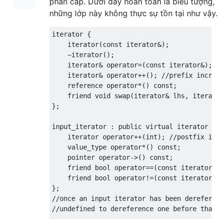
phân cấp. Dưới đây hoàn toàn là biểu tượng,
những lớp này không thực sự tồn tại như vậy.
iterator
{
iterator
(
const
iterator
&);
~
iterator
();
iterator
&
operator
=(
const
iterator
&);
iterator
&
operator
++();
//prefix incre
    reference 
operator
*()
const
;
friend
void
 swap
(
iterator
&
 lhs
,
iterat
};
input_iterator 
:
public
virtual
iterator
{
iterator
operator
++(
int
);
//postfix in
    value_type 
operator
*()
const
;
    pointer 
operator
->()
const
;
friend
bool
operator
==(
const
iterator
&
friend
bool
operator
!=(
const
iterator
&
};
//once an input iterator has been derefere
//undefined to dereference one before that