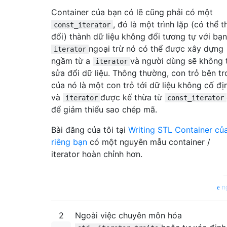
Container của bạn có lẽ cũng phải có một
, đó là một trình lặp (có thể t
const_iterator
đổi) thành dữ liệu không đổi tương tự với bạn
ngoại trừ nó có thể được xây dựng
iterator
ngầm từ a
và người dùng sẽ không 
iterator
sửa đổi dữ liệu. Thông thường, con trỏ bên t
của nó là một con trỏ tới dữ liệu không cố đị
và
được kế thừa từ
iterator
const_iterator
để giảm thiểu sao chép mã.
Bài đăng của tôi tại
Writing STL Container củ
riêng bạn
có một nguyên mẫu container /
iterator hoàn chỉnh hơn.
n
2
Ngoài việc chuyên môn hóa