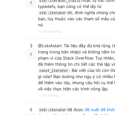
hoặc tự xác định
std::iterator_traits
typedefs, bạn cũng có thể lấy từ
đó, định nghĩa chúng ch
std::iterator
bạn, tùy thuộc vào các tham số mẫu c
nó.
—
Christian Rau
3
@LokiAstari: Tài liệu đầy đủ khá rộng (
trang trong bản nháp) và không nằm t
phạm vi của Stack Overflow. Tuy nhiên,
đã thêm thông tin chi tiết các thẻ lặp v
. Bài viết của tôi còn th
const_iterator
gì nữa? Bạn dường như ngụ ý có nhiều 
để thêm vào lớp, nhưng câu hỏi cụ thể 
về việc thực hiện các trình vòng lặp.
—
Vịt Mooing
5
đã được
đề xuất để khô
std::iterator