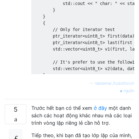
            std
::
cout 
<<
" char: "
<<
stat
}
}
{
// Only for iterator test
        ptr_iterator
<uint8_t>
 first
(
data
);
        ptr_iterator
<uint8_t>
 last
(
first 
+
        std
::
vector
<uint8_t>
 v1
(
first
,
 las
// It's prefer to use the followin
        std
::
vector
<uint8_t>
 v2
(
data
,
 data
}
{
—
Valdemar_Rudolfovich
        std
::
list
<
std
::
vector
<uint8_t>
>
 qu
nguồn
        queue_
.
emplace_back
(
begin
(
data
),
 e
        queue_
.
emplace_back
(
data
,
 data 
+
 s
Trước hết bạn có thể xem
ở đây
một danh
}
5
}
sách các hoạt động khác nhau mà các loại
trình vòng lặp riêng lẻ cần hỗ trợ.
Tiếp theo, khi bạn đã tạo lớp lặp của mình,