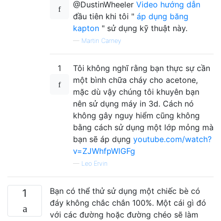
@DustinWheeler
Video hướng dẫn
đầu tiên khi tôi "
áp dụng băng
kapton
" sử dụng kỹ thuật này.
—
Martin Carney
1
Tôi không nghĩ rằng bạn thực sự cần
một bình chữa cháy cho acetone,
mặc dù vậy chúng tôi khuyên bạn
nên sử dụng máy in 3d. Cách nó
không gây nguy hiểm cũng không
bằng cách sử dụng một lớp mỏng mà
bạn sẽ áp dụng
youtube.com/watch?
v=ZJWhfpWlGFg
—
Leo Ervin
Bạn có thể thử sử dụng một chiếc bè có
1
đáy không chắc chắn 100%. Một cái gì đó
với các đường hoặc đường chéo sẽ làm