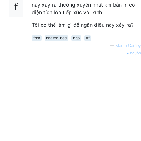
này xảy ra thường xuyên nhất khi bản in có
diện tích lớn tiếp xúc với kính.
Tôi có thể làm gì để ngăn điều này xảy ra?
fdm
heated-bed
hbp
fff
—
Martin Carney
nguồn