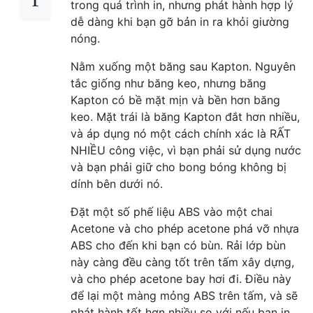
trong quá trình in, nhưng phát hành hợp lý
dễ dàng khi bạn gỡ bản in ra khỏi giường
nóng.
Nằm xuống một băng sau Kapton. Nguyên
tắc giống như băng keo, nhưng băng
Kapton có bề mặt mịn và bền hơn băng
keo. Mặt trái là băng Kapton đắt hơn nhiều,
và áp dụng nó một cách chính xác là RẤT
NHIỀU công việc, vì bạn phải sử dụng nước
và bạn phải giữ cho bong bóng không bị
dính bên dưới nó.
Đặt một số phế liệu ABS vào một chai
Acetone và cho phép acetone phá vỡ nhựa
ABS cho đến khi bạn có bùn. Rải lớp bùn
này càng đều càng tốt trên tấm xây dựng,
và cho phép acetone bay hơi đi. Điều này
để lại một màng mỏng ABS trên tấm, và sẽ
phát hành tốt hơn nhiều so với nếu bạn in