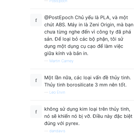
—
PostEpoch
@PostEpoch Chủ yếu là PLA, và một
chút ABS. Máy in là Zeni Origin, mà bạn
chưa từng nghe đến vì công ty đã phá
sản. Để loại bỏ các bộ phận, tôi sử
dụng một dụng cụ cạo để làm việc
giữa kính và bản in.
—
Martin Carney
Một lần nữa, các loại vấn đề thủy tinh.
Thủy tinh borosilicate 3 mm nên tốt.
—
Leo Ervin
không sử dụng kim loại trên thủy tinh,
nó sẽ khiến nó bị vỡ. Điều này đặc biệt
đúng với pyrex.
—
dandavis