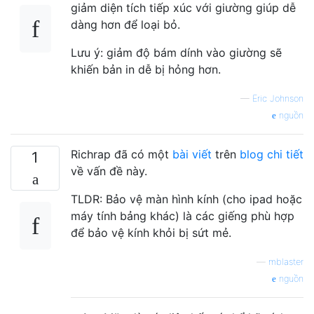
giảm diện tích tiếp xúc với giường giúp dễ
dàng hơn để loại bỏ.
Lưu ý: giảm độ bám dính vào giường sẽ
khiến bản in dễ bị hỏng hơn.
—
Eric Johnson
nguồn
Richrap đã có một
bài viết
trên
blog chi tiết
1
về vấn đề này.
TLDR: Bảo vệ màn hình kính (cho ipad hoặc
máy tính bảng khác) là các giếng phù hợp
để bảo vệ kính khỏi bị sứt mẻ.
—
mblaster
nguồn