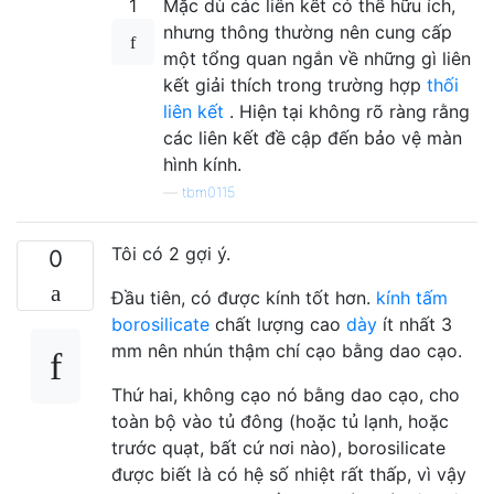
1
Mặc dù các liên kết có thể hữu ích,
nhưng thông thường nên cung cấp
một tổng quan ngắn về những gì liên
kết giải thích trong trường hợp
thối
liên kết
. Hiện tại không rõ ràng rằng
các liên kết đề cập đến bảo vệ màn
hình kính.
—
tbm0115
Tôi có 2 gợi ý.
0
Đầu tiên, có được kính tốt hơn.
kính tấm
borosilicate
chất lượng cao
dày
ít nhất 3
mm nên nhún thậm chí cạo bằng dao cạo.
Thứ hai, không cạo nó bằng dao cạo, cho
toàn bộ vào tủ đông (hoặc tủ lạnh, hoặc
trước quạt, bất cứ nơi nào), borosilicate
được biết là có hệ số nhiệt rất thấp, vì vậy