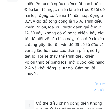
khiển Polou mà ngẫu nhiên mất các bước.
Điều làm tôi ngạc nhiên là trên trục Z tôi có
hai loại động cơ Nema 14 nên hoạt động ở
0,75A do đó tổng cộng là 1,5 A. Trình điều
khiển Polou, loại cũ, được đánh giá ở mức
1A. Vì vậy, không có gì ngạc nhiên, bây giờ
tôi đã biết về cấu hình này, trình điều khiển
z đang gây rắc rối. Vấn đề đã có từ đầu và
với sự lão hóa của các thành phần, nó tự
tiết lộ. Tôi sẽ thay thế trình điều khiển
Polou thực tế bằng loại mới được xếp hạng
2 A và khởi động lại từ đó. Cảm ơn lời
khuyên.
—
FeliceM
nguồn
Có thể điều chỉnh dòng điện (thông
qua chiết áp) để thấp hơn / cao hơn