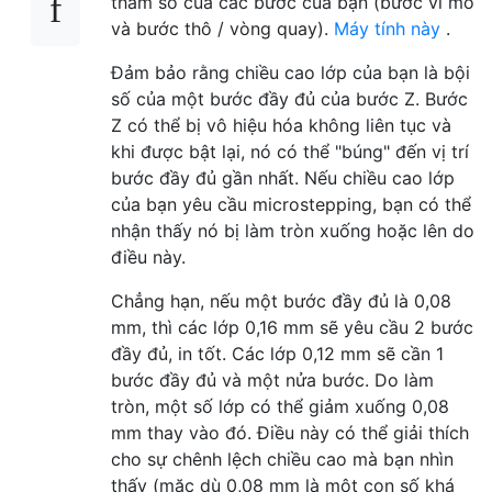
tham số của các bước của bạn (bước vi mô
và bước thô / vòng quay).
Máy tính này
.
Đảm bảo rằng chiều cao lớp của bạn là bội
số của một bước đầy đủ của bước Z. Bước
Z có thể bị vô hiệu hóa không liên tục và
khi được bật lại, nó có thể "búng" đến vị trí
bước đầy đủ gần nhất. Nếu chiều cao lớp
của bạn yêu cầu microstepping, bạn có thể
nhận thấy nó bị làm tròn xuống hoặc lên do
điều này.
Chẳng hạn, nếu một bước đầy đủ là 0,08
mm, thì các lớp 0,16 mm sẽ yêu cầu 2 bước
đầy đủ, in tốt. Các lớp 0,12 mm sẽ cần 1
bước đầy đủ và một nửa bước. Do làm
tròn, một số lớp có thể giảm xuống 0,08
mm thay vào đó. Điều này có thể giải thích
cho sự chênh lệch chiều cao mà bạn nhìn
thấy (mặc dù 0,08 mm là một con số khá