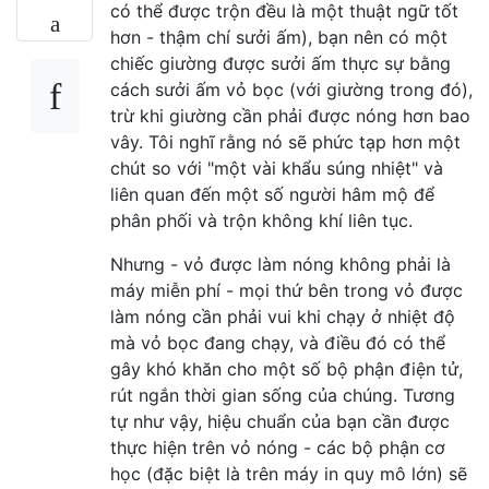
có thể được trộn đều là một thuật ngữ tốt
hơn - thậm chí sưởi ấm), bạn nên có một
chiếc giường được sưởi ấm thực sự bằng
cách sưởi ấm vỏ bọc (với giường trong đó),
trừ khi giường cần phải được nóng hơn bao
vây. Tôi nghĩ rằng nó sẽ phức tạp hơn một
chút so với "một vài khẩu súng nhiệt" và
liên quan đến một số người hâm mộ để
phân phối và trộn không khí liên tục.
Nhưng - vỏ được làm nóng không phải là
máy miễn phí - mọi thứ bên trong vỏ được
làm nóng cần phải vui khi chạy ở nhiệt độ
mà vỏ bọc đang chạy, và điều đó có thể
gây khó khăn cho một số bộ phận điện tử,
rút ​​ngắn thời gian sống của chúng. Tương
tự như vậy, hiệu chuẩn của bạn cần được
thực hiện trên vỏ nóng - các bộ phận cơ
học (đặc biệt là trên máy in quy mô lớn) sẽ