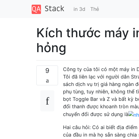
in 3d
Thẻ
Kích thước máy i
hỏng
Công ty của tôi có một máy in 
9
Tôi đã liên lạc với người dân S
sách dịch vụ trị giá hàng ngàn 
phụ tùng, tuy nhiên, không thể 
bọt Toggle Bar và Z và bất kỳ b
đổi thanh được khoanh tròn mà
chuyển đổi được sử dụng là
Hai câu hỏi: Có ai biết địa điể
của đầu in mà họ sẵn sàng chia s