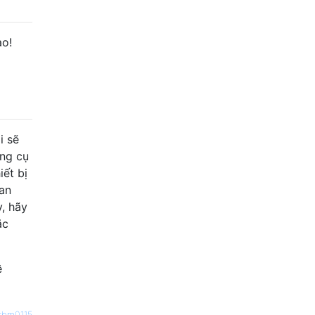
ào!
i sẽ
ông cụ
ết bị
uan
, hãy
ặc
ề
tbm0115