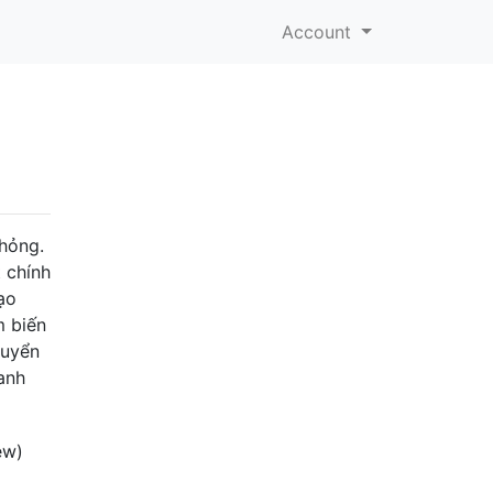
Account
hỏng.
 chính
ạo
m biến
huyển
anh
ew)