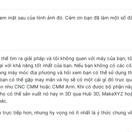
xem mặt sau của hình ảnh đó. Cảm ơn bạn đã làm một số đ
thể tìm ra giải pháp và tôi không quen với máy của bạn, tô
ại với khả năng tốt nhất của bạn. Nếu bạn không có các c
àng máy móc địa phương và hỏi xem bạn có thể sử dụng thi
 bạn có thể gặp may mắn và họ sẽ có một cái gì đó trực q
 hạn như CNC CMM hoặc CMM Arm. Khi có được bộ phận này
họ có thể sản xuất nó hay in 3D qua Hub 3D, MakeXYZ ho
hác.
áp trực tiếp hơn, nhưng hy vọng nó ít nhất là ý thức chung v
—