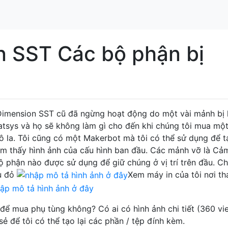
n SST Các bộ phận bị
Dimension SST cũ đã ngừng hoạt động do một vài mảnh bị 
tratsys và họ sẽ không làm gì cho đến khi chúng tôi mua một
đô la. Tôi cũng có một Makerbot mà tôi có thể sử dụng để t
tìm thấy hình ảnh của cấu hình ban đầu. Các mảnh vỡ là Cả
ộ phận nào được sử dụng để giữ chúng ở vị trí trên đầu. C
u đỏ
Xem máy in của tôi nơi th
m để mua phụ tùng không? Có ai có hình ảnh chi tiết (360 vi
ẻ để tôi có thể tạo lại các phần / tệp đính kèm.