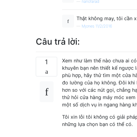
—
nanofarad
Thật không may, tôi cần 
—
Mjones 11/2/2016
Câu trả lời:
Xem như làm thế nào chưa ai có 
1
khuyên bạn nên thiết kế ngược l
phù hợp, hãy thử tìm một cửa h
đo lường của họ không. Đôi khi
hơn so với các nút gọi, chẳng
thử hỏi cửa hàng máy móc xem 
một số dịch vụ in ngang hàng k
Tôi xin lỗi tôi không có giải ph
những lựa chọn bạn có thể có.