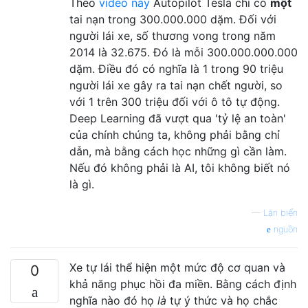
Theo
video này
Autopilot Tesla chỉ có
một
tai nạn trong 300.000.000 dặm. Đối với
người lái xe, số thương vong trong năm
2014 là 32.675. Đó là mỗi 300.000.000.000
dặm. Điều đó có nghĩa là 1 trong 90 triệu
người lái xe gây ra tai nạn chết người, so
với 1 trên 300 triệu đối với ô tô tự động.
Deep Learning đã vượt qua 'tỷ lệ an toàn'
của chính chúng ta, không phải bằng chỉ
dẫn, mà bằng cách học những gì cần làm.
Nếu đó không phải là AI, tôi không biết nó
là gì.
—
Lặn biển
nguồn
Xe tự lái thể hiện một mức độ cơ quan và
0
khả năng phục hồi đa miền. Bằng cách định
nghĩa nào đó họ
là
tự ý thức và họ chắc