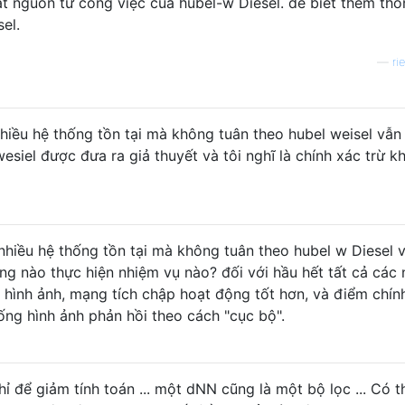
ắt nguồn từ công việc của hubel-w Diesel. để biết thêm thô
el.
—
ri
iều hệ thống tồn tại mà không tuân theo hubel weisel vẫn
siel được đưa ra giả thuyết và tôi nghĩ là chính xác trừ kh
hiều hệ thống tồn tại mà không tuân theo hubel w Diesel 
ng nào thực hiện nhiệm vụ nào? đối với hầu hết tất cả các
i hình ảnh, mạng tích chập hoạt động tốt hơn, và điểm chín
hống hình ảnh phản hồi theo cách "cục bộ".
ỉ để giảm tính toán ... một dNN cũng là một bộ lọc ... Có t