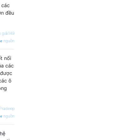
. các
hơn đều
 giải149
nguồn
t nối
ủa các
 được
các ô
ộng
Pradeep
nguồn
 hệ