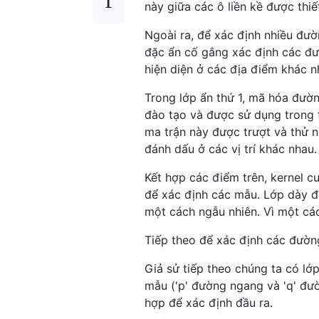
này giữa các ô liền kề được thiế
Ngoài ra, để xác định nhiều đườ
đặc ẩn cố gắng xác định các đư
hiện diện ở các địa điểm khác n
Trong lớp ẩn thứ 1, mã hóa đườ
đào tạo và được sử dụng trong t
ma trận này được trượt và thử 
đánh dấu ở các vị trí khác nhau
Kết hợp các điểm trên, kernel cu
để xác định các mẫu. Lớp dày đặ
một cách ngẫu nhiên. Vì một cá
Tiếp theo để xác định các đường
Giả sử tiếp theo chúng ta có lớ
mẫu ('p' đường ngang và 'q' đườ
hợp để xác định đầu ra.