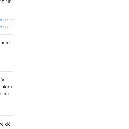
ng tin
emann77
nguồn
 hoạt
i
vẫn
 nhiệm
h của
hể dễ