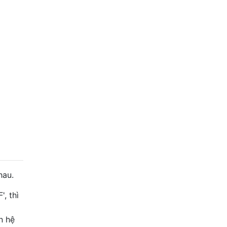
hau.
, thì
n hệ