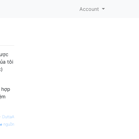
Account
được
ủa tôi
c)
ù hợp
iệm
—
DuttaA
nguồn