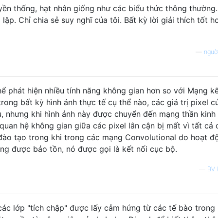
ruyền thống, hạt nhân giống như các biểu thức thông thường
ặp. Chỉ chia sẻ suy nghĩ của tôi. Bất kỳ lời giải thích tốt 
—
người
ể phát hiện nhiều tính năng không gian hơn so với Mạng kế
ong bất kỳ hình ảnh thực tế cụ thể nào, các giá trị pixel c
u, nhưng khi hình ảnh này được chuyển đến mạng thần kinh
quan hệ không gian giữa các pixel lân cận bị mất vì tất cả 
đào tạo trong khi trong các mạng Convolutional do hoạt đ
ơng được bảo tồn, nó được gọi là kết nối cục bộ.
—
BV 
 các lớp "tích chập" được lấy cảm hứng từ các tế bào trong