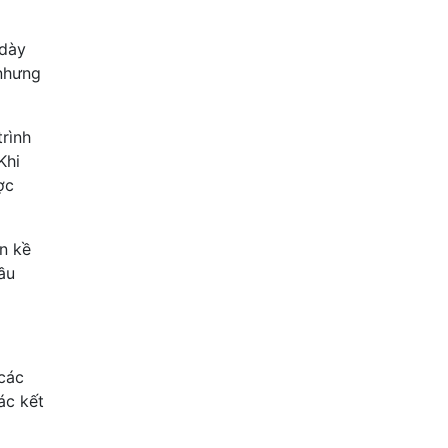
 dày
 nhưng
rình
Khi
ợc
ền kề
ầu
 các
ác kết