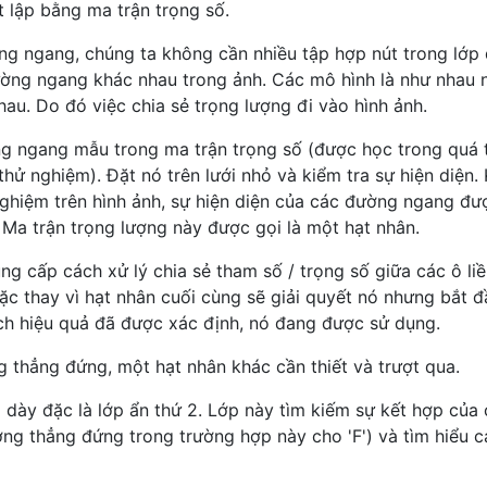
t lập bằng ma trận trọng số.
ng ngang, chúng ta không cần nhiều tập hợp nút trong lớp
ờng ngang khác nhau trong ảnh. Các mô hình là như nhau
hau. Do đó việc chia sẻ trọng lượng đi vào hình ảnh.
ng ngang mẫu trong ma trận trọng số (được học trong quá t
hử nghiệm). Đặt nó trên lưới nhỏ và kiểm tra sự hiện diện. 
nghiệm trên hình ảnh, sự hiện diện của các đường ngang đư
. Ma trận trọng lượng này được gọi là một hạt nhân.
ng cấp cách xử lý chia sẻ tham số / trọng số giữa các ô li
c thay vì hạt nhân cuối cùng sẽ giải quyết nó nhưng bắt đ
ch hiệu quả đã được xác định, nó đang được sử dụng.
 thẳng đứng, một hạt nhân khác cần thiết và trượt qua.
p dày đặc là lớp ẩn thứ 2. Lớp này tìm kiếm sự kết hợp của
ng thẳng đứng trong trường hợp này cho 'F') và tìm hiểu c