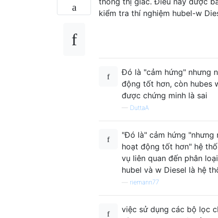
thống thị giác. Điều này được b
kiểm tra thí nghiệm hubel-w Dies
Đó là "cảm hứng" nhưng nh
động tốt hơn, còn hubes we
được chứng minh là sai
—
DuttaA
"Đó là" cảm hứng "nhưng n
hoạt động tốt hơn" hệ thố
vụ liên quan đến phân loạ
hubel và w Diesel là hệ t
—
riemann77
việc sử dụng các bộ lọc ch