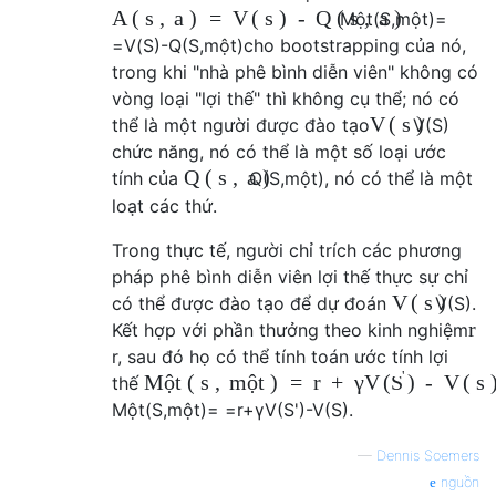
A
(
s
,
a
)
=
V
(
s
)
-
Q
(
s
,
a
)
Một
(
S
,
một
)
=
=
V
(
S
)
-
Q
(
S
,
một
)
cho bootstrapping của nó,
trong khi "nhà phê bình diễn viên" không có
vòng loại "lợi thế" thì không cụ thể; nó có
V
(
s
)
thể là một người được đào tạo
V
(
S
)
chức năng, nó có thể là một số loại ước
Q
(
s
,
a
)
tính của
Q
(
S
,
một
)
, nó có thể là một
loạt các thứ.
Trong thực tế, người chỉ trích các phương
pháp phê bình diễn viên lợi thế thực sự chỉ
V
(
s
)
có thể được đào tạo để dự đoán
V
(
S
)
.
r
Kết hợp với phần thưởng theo kinh nghiệm
r
, sau đó họ có thể tính toán ước tính lợi
'
Một
(
s
,
một
)
=
r
+
γ
V
(
)
-
V
(
s
S
thế
Một
(
S
,
một
)
= =
r
+
γ
V
(
S
'
)
-
V
(
S
)
.
—
Dennis Soemers
nguồn