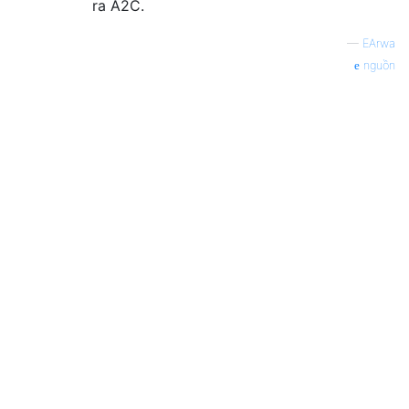
ra A2C.
—
EArwa
nguồn