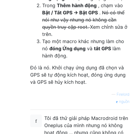
Trong
Thêm hành động
, chạm vào
Bật / Tắt GPS → Bật GPS
.
Nó có thể
nói như vậy nhưng nó không cần
quyền truy cập root.
Xem chỉnh sửa ở
trên.
Tạo một macro khác nhưng làm cho
nó
đóng Ứng dụng
và
tắt GPS
làm
hành động.
Đó là nó. Khởi chạy ứng dụng đã chọn và
GPS sẽ tự động kích hoạt, đóng ứng dụng
và GPS sẽ hủy kích hoạt.
—
Firelord
nguồn
Tôi đã thử giải pháp Macrodroid trên
Oneplus của mình nhưng nó không
hoạt động ... nhưng cũng không có