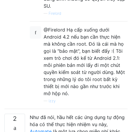
SU.
—
Firelord
@Firelord Hạ cấp xuống dưới
Android 4.2 nếu bạn cần thực hiện
mà không cần root. Đó là cái mà họ
gọi là "bảo mật", bạn biết đấy :( Tôi
xem trò chơi đó kể từ Android 2.1:
mỗi phiên bản mới lấy đi một chút
quyền kiểm soát từ người dùng. Một
trong những lý do tôi root bất kỳ
thiết bị mới nào gần như trước khi
mở hộp nó.
—
Izzy
Như đã nói, hầu hết các ứng dụng tự động
2
hóa có thể thực hiện nhiệm vụ này,
Automate
là một lựa chọn miễn phí khác.