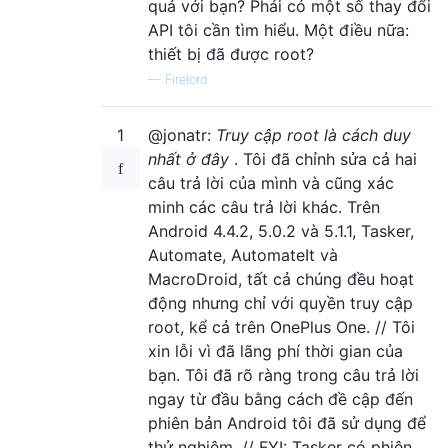
quả với bạn? Phải có một số thay đổi
API tôi cần tìm hiểu. Một điều nữa:
thiết bị đã được root?
—
Firelord
1
@jonatr:
Truy cập root là cách duy
nhất ở đây
. Tôi đã chỉnh sửa cả hai
câu trả lời của mình và cũng xác
minh các câu trả lời khác. Trên
Android 4.4.2, 5.0.2 và 5.1.1, Tasker,
Automate, AutomateIt và
MacroDroid, tất cả chúng đều hoạt
động nhưng chỉ với quyền truy cập
root, kể cả trên OnePlus One. // Tôi
xin lỗi vì đã lãng phí thời gian của
bạn. Tôi đã rõ ràng trong câu trả lời
ngay từ đầu bằng cách đề cập đến
phiên bản Android tôi đã sử dụng để
thử nghiệm. // FYI: Tasker có phiên