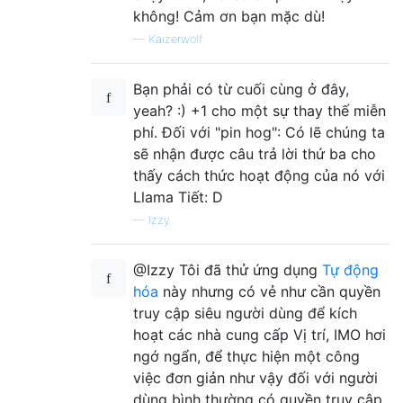
không! Cảm ơn bạn mặc dù!
—
Kaizerwolf
Bạn phải có từ cuối cùng ở đây,
yeah? :) +1 cho một sự thay thế miễn
phí. Đối với "pin hog": Có lẽ chúng ta
sẽ nhận được câu trả lời thứ ba cho
thấy cách thức hoạt động của nó với
Llama Tiết: D
—
Izzy
@Izzy Tôi đã thử ứng dụng
Tự động
hóa
này nhưng có vẻ như cần quyền
truy cập siêu người dùng để kích
hoạt các nhà cung cấp Vị trí, IMO hơi
ngớ ngẩn, để thực hiện một công
việc đơn giản như vậy đối với người
dùng bình thường có quyền truy cập