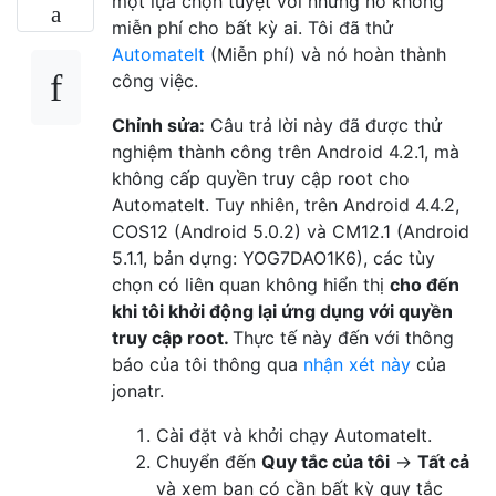
một lựa chọn tuyệt vời nhưng nó không
miễn phí cho bất kỳ ai. Tôi đã thử
AutomateIt
(Miễn phí) và nó hoàn thành
công việc.
Chỉnh sửa:
Câu trả lời này đã được thử
nghiệm thành công trên Android 4.2.1, mà
không cấp quyền truy cập root cho
AutomateIt. Tuy nhiên, trên Android 4.4.2,
COS12 (Android 5.0.2) và CM12.1 (Android
5.1.1, bản dựng: YOG7DAO1K6), các tùy
chọn có liên quan không hiển thị
cho đến
khi tôi khởi động lại ứng dụng với quyền
truy cập root.
Thực tế này đến với thông
báo của tôi thông qua
nhận xét này
của
jonatr.
Cài đặt và khởi chạy AutomateIt.
Chuyển đến
Quy tắc của tôi
→
Tất cả
và xem bạn có cần bất kỳ quy tắc