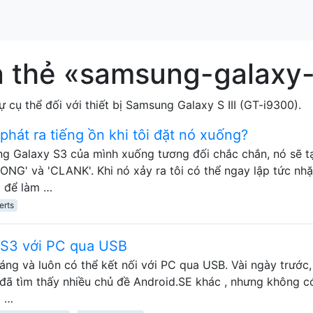
n thẻ «samsung-galaxy
cụ thể đối với thiết bị Samsung Galaxy S III (GT-i9300).
phát ra tiếng ồn khi tôi đặt nó xuống?
ng Galaxy S3 của mình xuống tương đối chắc chắn, nó sẽ t
ONG' và 'CLANK'. Khi nó xảy ra tôi có thể ngay lập tức nhặ
a để làm …
erts
 S3 với PC qua USB
áng và luôn có thể kết nối với PC qua USB. Vài ngày trước,
 đã tìm thấy nhiều chủ đề Android.SE khác , nhưng không c
a …