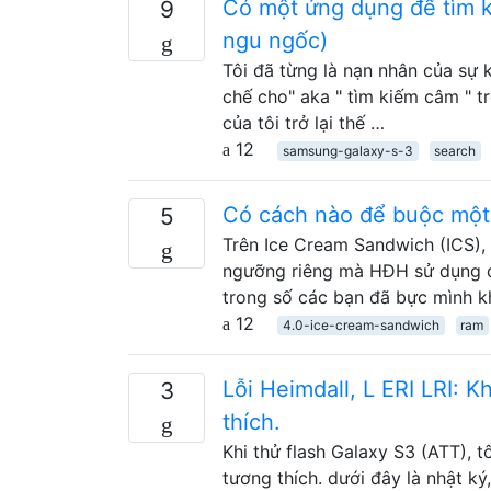
Có một ứng dụng để tìm k
9
ngu ngốc)
Tôi đã từng là nạn nhân của sự 
chế cho" aka " tìm kiếm câm " t
của tôi trở lại thế …
12
samsung-galaxy-s-3
search
Có cách nào để buộc một
5
Trên Ice Cream Sandwich (ICS)
ngưỡng riêng mà HĐH sử dụng để
trong số các bạn đã bực mình k
12
4.0-ice-cream-sandwich
ram
Lỗi Heimdall, L ERI LRI: K
3
thích.
Khi thử flash Galaxy S3 (ATT), t
tương thích. dưới đây là nhật k