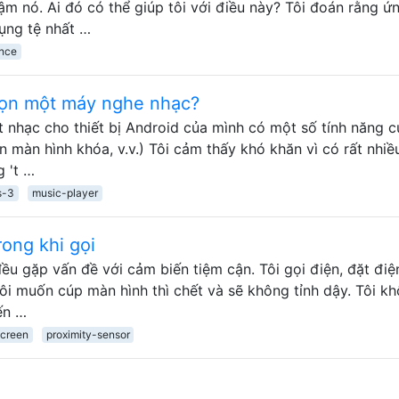
m nó. Ai đó có thể giúp tôi với điều này? Tôi đoán rằng ứ
ụng tệ nhất …
ance
họn một máy nghe nhạc?
t nhạc cho thiết bị Android của mình có một số tính năng c
n màn hình khóa, v.v.) Tôi cảm thấy khó khăn vì có rất nhi
 't …
s-3
music-player
ong khi gọi
đều gặp vấn đề với cảm biến tiệm cận. Tôi gọi điện, đặt điệ
tôi muốn cúp màn hình thì chết và sẽ không tỉnh dậy. Tôi k
ến …
screen
proximity-sensor