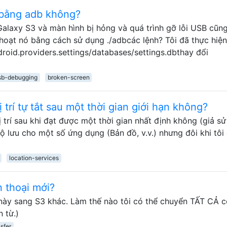
B bằng adb không?
alaxy S3 và màn hình bị hỏng và quá trình gỡ lỗi USB cũng
h hoạt nó bằng cách sử dụng ./adbcác lệnh? Tôi đã thực hiệ
roid.providers.settings/databases/settings.dbthay đổi
sb-debugging
broken-screen
trí tự tắt sau một thời gian giới hạn không?
ị trí sau khi đạt được một thời gian nhất định không (giả sử
ộ lưu cho một số ứng dụng (Bản đồ, v.v.) nhưng đôi khi tôi
location-services
 thoại mới?
 này sang S3 khác. Làm thế nào tôi có thể chuyển TẤT CẢ 
 từ.)
sfer