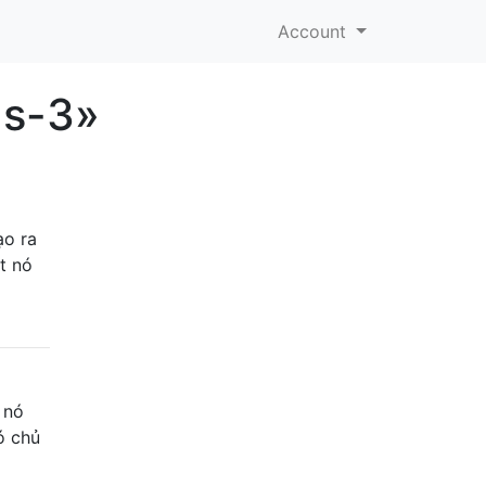
Account
-s-3»
ạo ra
t nó
 nó
ó chủ