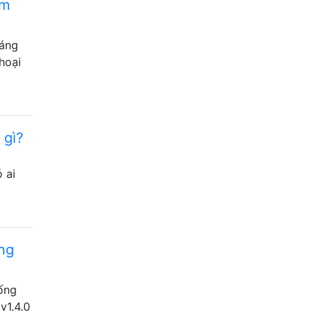
ếm
sáng
hoại
 gì?
 ai
ơng
uống
v1.4.0