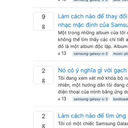
Làm cách nào để thay đổi
9
nhạc mặc định của Samsun
Một trong những album của tôi 
không thể tìm thấy các chi tiết
đó là một album độc lập. Album
13
samsung-galaxy-s-3
music-pl
Nó có ý nghĩa gì với gạch
2
Tôi đang xem xét mở khóa bộ nạ
nhiên, một hướng dẫn tôi đang 
điện thoại của mình bằng ứng d
13
samsung-galaxy-s-3
bootload
Làm cách nào để tìm ứng 
2
Tôi có một chiếc Samsung Galaxy