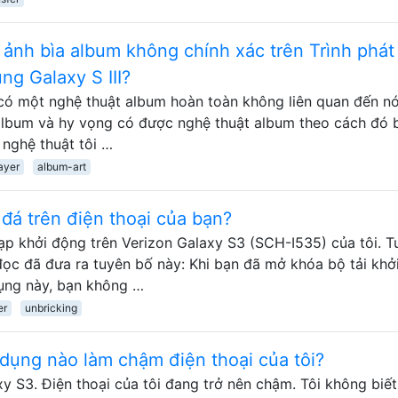
 ảnh bìa album không chính xác trên Trình phát
g Galaxy S III?
có một nghệ thuật album hoàn toàn không liên quan đến nó
 album và hy vọng có được nghệ thuật album theo cách đó b
 nghệ thuật tôi …
ayer
album-art
 đá trên điện thoại của bạn?
p khởi động trên Verizon Galaxy S3 (SCH-I535) của tôi. T
đọc đã đưa ra tuyên bố này: Khi bạn đã mở khóa bộ tải khở
ụng này, bạn không …
er
unbricking
dụng nào làm chậm điện thoại của tôi?
 S3. Điện thoại của tôi đang trở nên chậm. Tôi không biết