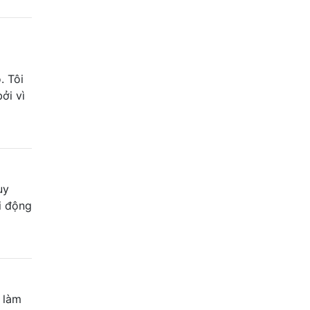
. Tôi
ởi vì
uy
i động
 làm