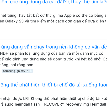
iếm các ứng dụng đã cài đặt? (Thay thế tìm ki
khét tiếng "hãy tắt bất cứ thứ gì mà Apple có thể có bằng 
rên Galaxy S3 và tìm kiếm một cách đơn giản để đưa điện t
 ứng dụng vẫn chạy trong nền không có vấn đề
, HĐH sẽ phân loại ứng dụng của bạn và mỗi danh mục có
 xác định ứng dụng nào sẽ đóng trước khi hết bộ nhớ. Có
hông, nói rằng bạn …
samsung-galaxy-s-3
hông thể phát hiện thiết bị chế độ tải xuống tư
ôi nhận được LRI: Không thể phát hiện thiết bị chế độ tải x
ý, $ sudo heimdall flash --RECOVERY recovery.img Heimdall 