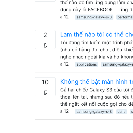
thế nào để tìm ứng dụng làm chậ
dụng này là FACEBOOK ... ứng d
12
samsung-galaxy-s-3
perform
Làm thế nào tôi có thể c
2
Tôi đang tìm kiếm một trình phá
(như có hàng đợi chơi, điều khiể
nghe nhạc ngoài kia và họ không
12
applications
samsung-galaxy-
Không thể bật màn hình tr
10
Cả hai chiếc Galaxy S3 của tôi 
thoại lên tai, nhưng sau đó nếu 
thể ngắt kết nối cuộc gọi cho đ
12
samsung-galaxy-s-3
calls