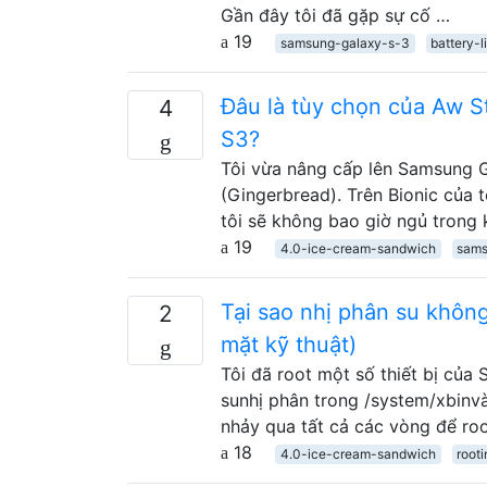
Gần đây tôi đã gặp sự cố …
19
samsung-galaxy-s-3
battery-l
Đâu là tùy chọn của Aw S
4
S3?
Tôi vừa nâng cấp lên Samsung Ga
(Gingerbread). Trên Bionic của 
tôi sẽ không bao giờ ngủ trong 
19
4.0-ice-cream-sandwich
sams
Tại sao nhị phân su không
2
mặt kỹ thuật)
Tôi đã root một số thiết bị của
sunhị phân trong /system/xbinvà 
nhảy qua tất cả các vòng để roo
18
4.0-ice-cream-sandwich
root