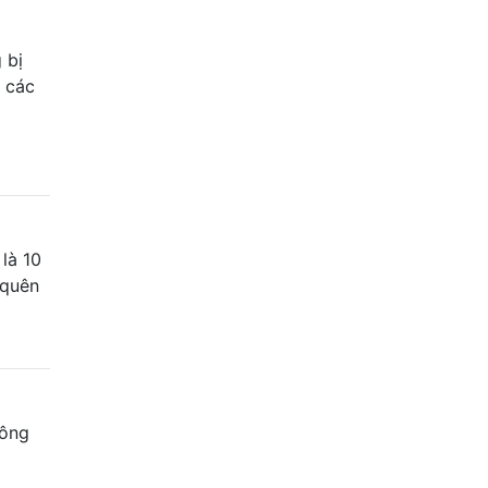
 bị
n các
 là 10
 quên
công