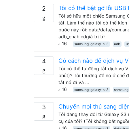
Tôi có thể bật gỡ lỗi US
2
Tôi sở hữu một chiếc Samsung G
tắt. Làm thế nào tôi có thể kíc
bước này rồi: data/data/com.and
adb_enabledgiá trị từ …
16
samsung-galaxy-s-3
adb
u
Có cách nào để dịch vụ Vị 
4
Tôi có thể tự động tắt dịch vụ V
phút)? Tôi thường để nó ở chế đ
tắt nó đi và …
16
samsung-galaxy-s-3
samsung
Chuyển mọi thứ sang điện
3
Tôi đang thay đổi từ Galaxy S3
cụ của tôi? (Tôi không bắt nguồn
16
samsung-galaxy-s-3
data-tran