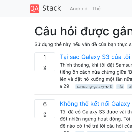
Android
Thẻ
Câu hỏi được gắ
Sử dụng thẻ này nếu vấn đề của bạn thực sự 
Tại sao Galaxy S3 của tôi 
1
Thỉnh thoảng, khi tôi đặt Samsu
tiếng ồn cách nửa chừng giữa 'B
lên và đặt nó xuống một lần nữ
29
samsung-galaxy-s-3
nfc
al
Không thể kết nối Galaxy
6
Tôi đã có Galaxy S3 được vài th
đột nhiên ngừng hoạt động. Tôi
đề nào có thể trả lời câu hỏi củ