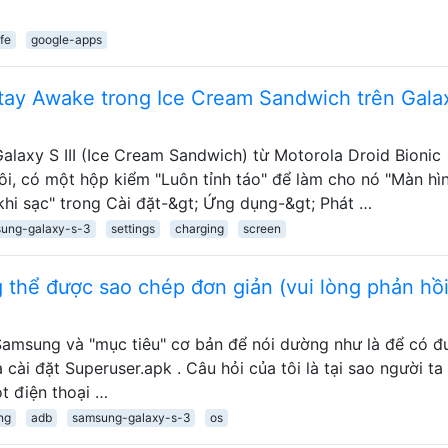
ife
google-apps
tay Awake trong Ice Cream Sandwich trên Gala
laxy S III (Ice Cream Sandwich) từ Motorola Droid Bionic
tôi, có một hộp kiểm "Luôn tỉnh táo" để làm cho nó "Màn hì
khi sạc" trong Cài đặt-&gt; Ứng dụng-&gt; Phát …
ung-galaxy-s-3
settings
charging
screen
 thể được sao chép đơn giản (vui lòng phản hồ
 Samsung và "mục tiêu" cơ bản để nói dường như là để có 
cài đặt Superuser.apk . Câu hỏi của tôi là tại sao người ta
t điện thoại …
ing
adb
samsung-galaxy-s-3
os