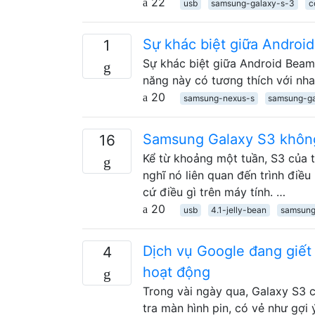
22
usb
samsung-galaxy-s-3
c
Sự khác biệt giữa Android
1
Sự khác biệt giữa Android Beam 
năng này có tương thích với nha
20
samsung-nexus-s
samsung-ga
Samsung Galaxy S3 không
16
Kể từ khoảng một tuần, S3 của t
nghĩ nó liên quan đến trình điều
cứ điều gì trên máy tính. …
20
usb
4.1-jelly-bean
samsung
Dịch vụ Google đang giết 
4
hoạt động
Trong vài ngày qua, Galaxy S3 c
tra màn hình pin, có vẻ như gợi ý