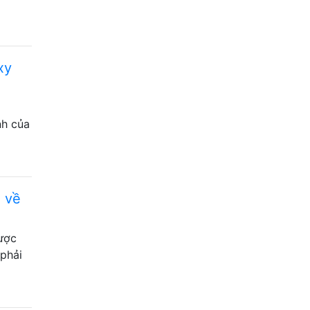
xy
nh của
i về
được
 phải