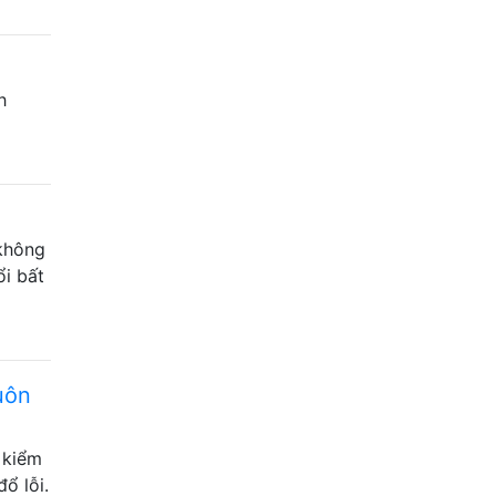
h
 không
ổi bất
uôn
 kiểm
ổ lỗi.