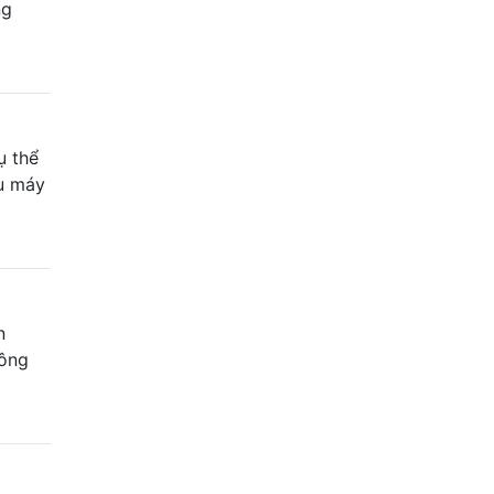
ng
ụ thể
ều máy
n
hông