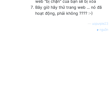
web "bị chặn" của bạn sẽ bị xóa
Bây giờ hãy thử trang web ... nó đã
hoạt động, phải không ???? :-)
—
ucpurple23
nguồn