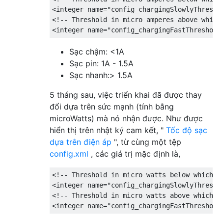
<integer name="config_chargingSlowlyThresho
<!-- Threshold in micro amperes above which
Sạc chậm: <1A
Sạc pin: 1A - 1.5A
Sạc nhanh:> 1.5A
5 tháng sau, việc triển khai đã được thay
đổi dựa trên sức mạnh (tính bằng
microWatts) mà nó nhận được. Như được
hiển thị trên nhật ký cam kết, "
Tốc độ sạc
dựa trên điện áp
", từ cùng một tệp
config.xml
, các giá trị mặc định là,
<!-- Threshold in micro watts below which a
<integer name="config_chargingSlowlyThresho
<!-- Threshold in micro watts above which a