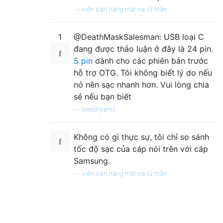
—
viên bán hàng mặt nạ tử thần
1
@DeathMaskSalesman: USB loại C
đang được thảo luận ở đây là 24 pin.
5 pin
dành cho các phiên bản trước
hỗ trợ OTG. Tôi không biết lý do nếu
nó nên sạc nhanh hơn. Vui lòng chia
sẻ nếu bạn biết
—
beeshyams
Không có gì thực sự, tôi chỉ so sánh
tốc độ sạc của cáp nói trên với cáp
Samsung.
—
viên bán hàng mặt nạ tử thần