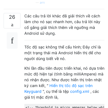
—
arni
Các câu trả lời khác đã giải thích về cách
26
làm cho nó sạc nhanh hơn, câu trả lời này
cố gắng giải thích thêm về ngưỡng mà
Android sử dụng.
Tốc độ sạc không thể cấu hình; Đây chỉ là
một trạng thái mà Android hiển thị để cho
người dùng biết về nó.
Khi lần đầu tiên được triển khai, nó dựa trên
mức độ hiện tại (tính bằng milliAmpere) mà
nó nhận được. Như được hiển thị trên nhật
ký cam kết, "
Hiển thị tốc độ sạc trên
Keyguard
", cụ thể là tệp
config.xml
, các
giá trị mặc định là,
<!-- Threshold in micro amperes below which