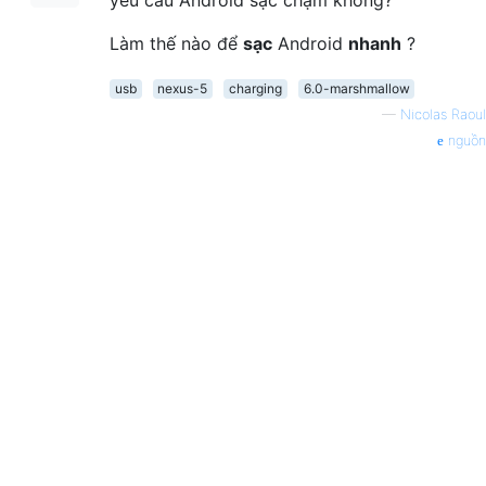
yêu cầu Android sạc chậm không?
Làm thế nào để
sạc
Android
nhanh
?
usb
nexus-5
charging
6.0-marshmallow
—
Nicolas Raoul
nguồn