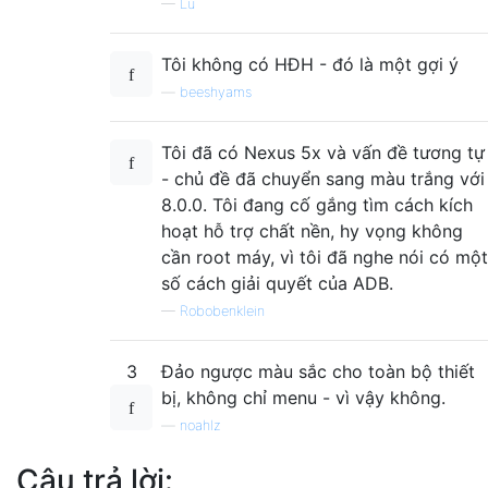
—
Lũ
Tôi không có HĐH - đó là một gợi ý
—
beeshyams
Tôi đã có Nexus 5x và vấn đề tương tự
- chủ đề đã chuyển sang màu trắng với
8.0.0. Tôi đang cố gắng tìm cách kích
hoạt hỗ trợ chất nền, hy vọng không
cần root máy, vì tôi đã nghe nói có một
số cách giải quyết của ADB.
—
Robobenklein
3
Đảo ngược màu sắc cho toàn bộ thiết
bị, không chỉ menu - vì vậy không.
—
noahlz
Câu trả lời: