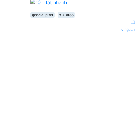
google-pixel
8.0-oreo
—
Lũ
nguồn