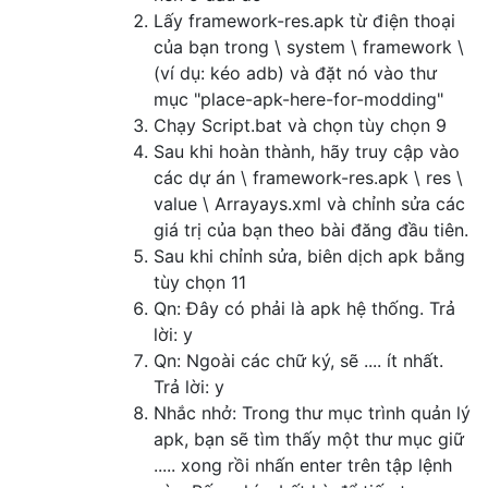
Lấy framework-res.apk từ điện thoại
của bạn trong \ system \ framework \
(ví dụ: kéo adb) và đặt nó vào thư
mục "place-apk-here-for-modding"
Chạy Script.bat và chọn tùy chọn 9
Sau khi hoàn thành, hãy truy cập vào
các dự án \ framework-res.apk \ res \
value \ Arrayays.xml và chỉnh sửa các
giá trị của bạn theo bài đăng đầu tiên.
Sau khi chỉnh sửa, biên dịch apk bằng
tùy chọn 11
Qn: Đây có phải là apk hệ thống. Trả
lời: y
Qn: Ngoài các chữ ký, sẽ .... ít nhất.
Trả lời: y
Nhắc nhở: Trong thư mục trình quản lý
apk, bạn sẽ tìm thấy một thư mục giữ
..... xong rồi nhấn enter trên tập lệnh