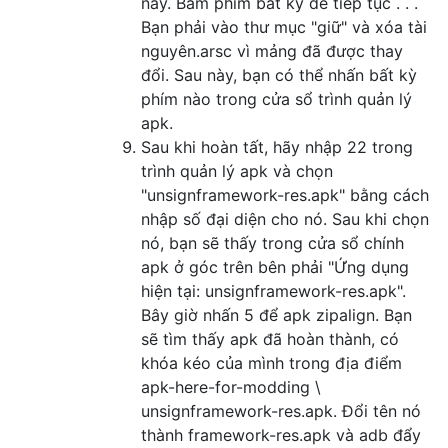
này. Bấm phím bất kỳ để tiếp tục . . .
Bạn phải vào thư mục "giữ" và xóa tài
nguyên.arsc vì mảng đã được thay
đổi. Sau này, bạn có thể nhấn bất kỳ
phím nào trong cửa sổ trình quản lý
apk.
Sau khi hoàn tất, hãy nhập 22 trong
trình quản lý apk và chọn
"unsignframework-res.apk" bằng cách
nhập số đại diện cho nó. Sau khi chọn
nó, bạn sẽ thấy trong cửa sổ chính
apk ở góc trên bên phải "Ứng dụng
hiện tại: unsignframework-res.apk".
Bây giờ nhấn 5 để apk zipalign. Bạn
sẽ tìm thấy apk đã hoàn thành, có
khóa kéo của mình trong địa điểm
apk-here-for-modding \
unsignframework-res.apk. Đổi tên nó
thành framework-res.apk và adb đẩy