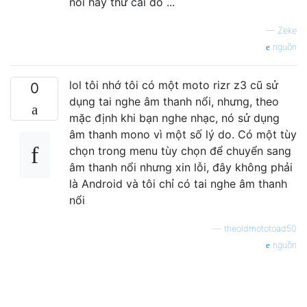
nói hãy thử cái đó ...
—
Zeke
nguồn
lol tôi nhớ tôi có một moto rizr z3 cũ sử
0
dụng tai nghe âm thanh nổi, nhưng, theo
mặc định khi bạn nghe nhạc, nó sử dụng
âm thanh mono vì một số lý do. Có một tùy
chọn trong menu tùy chọn để chuyển sang
âm thanh nổi nhưng xin lỗi, đây không phải
là Android và tôi chỉ có tai nghe âm thanh
nổi
—
theoldmototoad50
nguồn