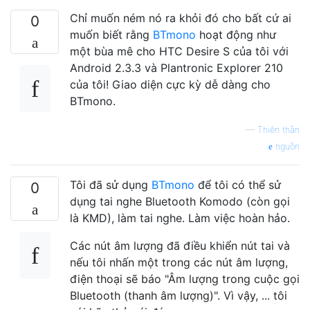
Chỉ muốn ném nó ra khỏi đó cho bất cứ ai
0
muốn biết rằng
BTmono
hoạt động như
một bùa mê cho HTC Desire S của tôi với
Android 2.3.3 và Plantronic Explorer 210
của tôi! Giao diện cực kỳ dễ dàng cho
BTmono.
—
Thiên thần
nguồn
Tôi đã sử dụng
BTmono
để tôi có thể sử
0
dụng tai nghe Bluetooth Komodo (còn gọi
là KMD), làm tai nghe. Làm việc hoàn hảo.
Các nút âm lượng đã điều khiển nút tai và
nếu tôi nhấn một trong các nút âm lượng,
điện thoại sẽ báo "Âm lượng trong cuộc gọi
Bluetooth (thanh âm lượng)". Vì vậy, ... tôi