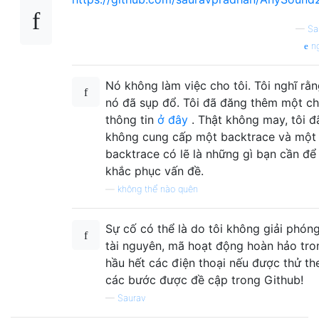
—
Sa
n
Nó không làm việc cho tôi. Tôi nghĩ rằ
nó đã sụp đổ. Tôi đã đăng thêm một ch
thông tin
ở đây
. Thật không may, tôi đ
không cung cấp một backtrace và một
backtrace có lẽ là những gì bạn cần để
khắc phục vấn đề.
—
không thể nào quên
Sự cố có thể là do tôi không giải phón
tài nguyên, mã hoạt động hoàn hảo tro
hầu hết các điện thoại nếu được thử th
các bước được đề cập trong Github!
—
Saurav