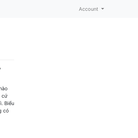
Account
y
 nào
t cứ
ì. Biểu
g có