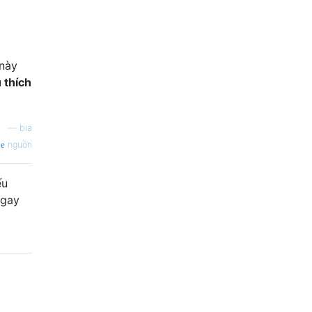
 này
 thích
—
bia
nguồn
ếu
ngay