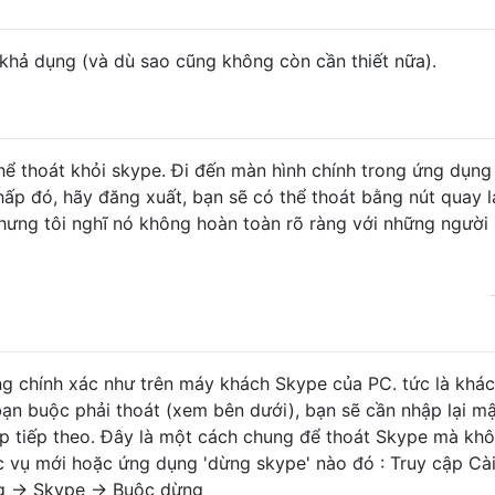
hả dụng (và dù sao cũng không còn cần thiết nữa).
thể thoát khỏi skype. Đi đến màn hình chính trong ứng dụng
hấp đó, hãy đăng xuất, bạn sẽ có thể thoát bằng nút quay lạ
hưng tôi nghĩ nó không hoàn toàn rõ ràng với những người
ộng chính xác như trên máy khách Skype của PC. tức là khá
ạn buộc phải thoát (xem bên dưới), bạn sẽ cần nhập lại m
p tiếp theo. Đây là một cách chung để thoát Skype mà kh
tác vụ mới hoặc ứng dụng 'dừng skype' nào đó : Truy cập Cài
g -> Skype -> Buộc dừng