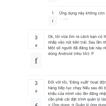
1
Ứng dụng này không còn k
—
ce4
Ok, tôi vừa tìm ra cách bạn có 
3
nhấp vào nút bên trái. Sau lần n
Một số người đã đăng bài này n
dùng Android (như tôi): P
Đối với tôi, 'Đăng xuất' hoạt đ
3
hàng tiếp tục chạy Nếu sau đó b
khẩu của mình vào lần đăng nhậ
cần phải cài đặt trình quản lý 
> Ứng dụng -> Quản lý ứng dụn