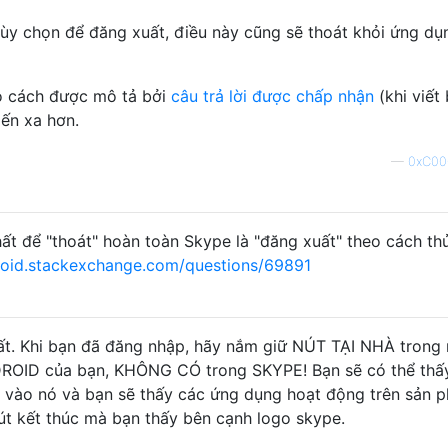
tùy chọn để đăng xuất, điều này cũng sẽ thoát khỏi ứng dụ
o cách được mô tả bởi
câu trả lời được chấp nhận
(khi viết 
iến xa hơn.
—
0xC00
ất để "thoát" hoàn toàn Skype là "đăng xuất" theo cách th
oid.stackexchange.com/questions/69891
uất. Khi bạn đã đăng nhập, hãy nắm giữ NÚT TẠI NHÀ trong
NDROID của bạn, KHÔNG CÓ trong SKYPE! Bạn sẽ có thể thấ
ấp vào nó và bạn sẽ thấy các ứng dụng hoạt động trên sản 
út kết thúc mà bạn thấy bên cạnh logo skype.