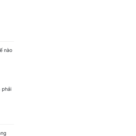
hế nào
 phải
ăng