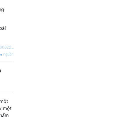
ng
bài
00022L
nguồn
ủ
 một
y một
phẩm