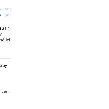
Vũ công
nguồn
au khi
ùy
số lỗi
truy
n cạnh