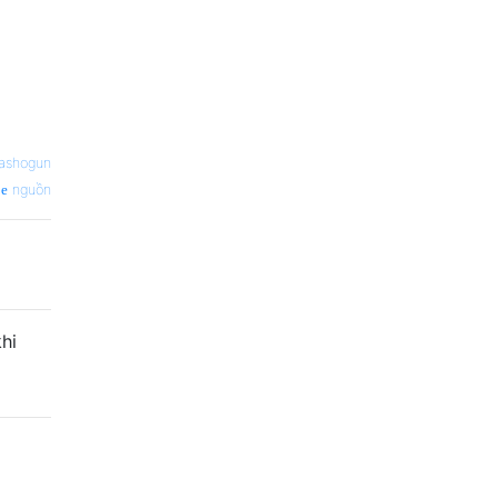
ashogun
nguồn
hi