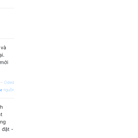
 và
i.
 mới
—
Oded
nguồn
ch
ật
ông
 đặt -