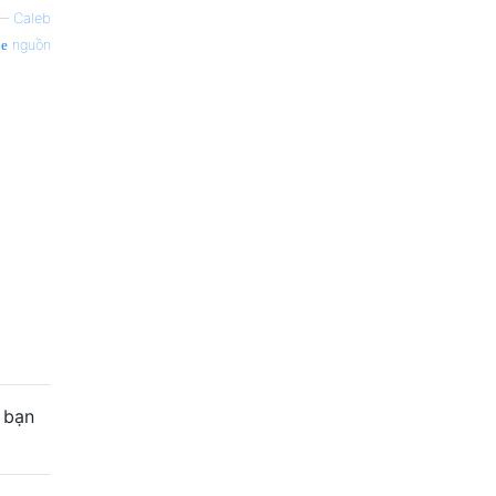
—
Caleb
nguồn
 bạn