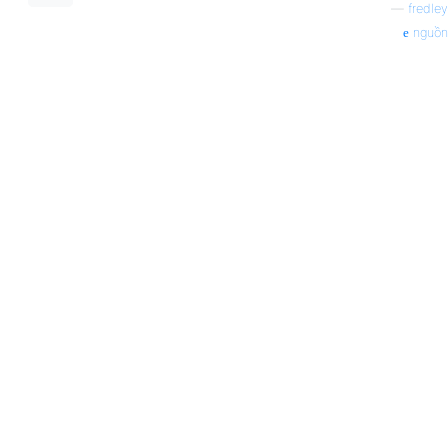
—
fredley
nguồn