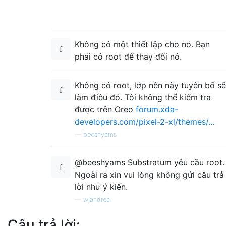
Không có một thiết lập cho nó. Bạn
phải có root để thay đổi nó.
Không có root, lớp nền này tuyên bố sẽ
làm điều đó. Tôi không thể kiểm tra
được trên Oreo
forum.xda-
developers.com/pixel-2-xl/themes/...
—
beeshyams
@beeshyams Substratum yêu cầu root.
Ngoài ra xin vui lòng không gửi câu trả
lời như ý kiến.
—
wjandrea
Câu trả lời: