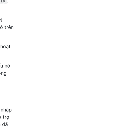
.
ity
N
có trên
 hoạt
ếu nó
ông
 nhập
 trợ.
n đã