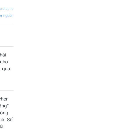
arerathis
nguồn
hái
 cho
g qua
cher
ộng".
động.
mã. Số
là