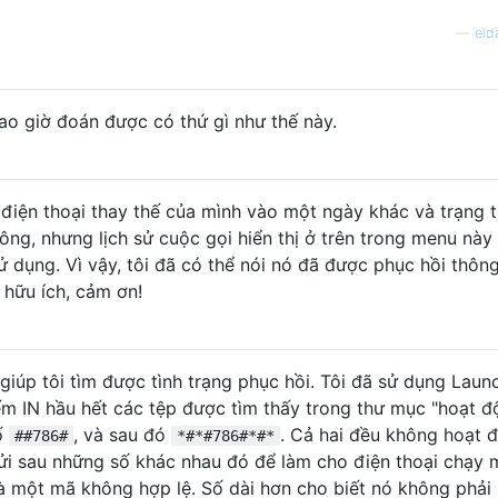
—
eld
bao giờ đoán được có thứ gì như thế này.
điện thoại thay thế của mình vào một ngày khác và trạng t
ông, nhưng lịch sử cuộc gọi hiển thị ở trên trong menu này
ử dụng. Vì vậy, tôi đã có thể nói nó đã được phục hồi thôn
t hữu ích, cảm ơn!
giúp tôi tìm được tình trạng phục hồi. Tôi đã sử dụng Laun
ếm IN hầu hết các tệp được tìm thấy trong thư mục "hoạt đ
số
, và sau đó
. Cả hai đều không hoạt 
##786#
*#*#786#*#*
gửi sau những số khác nhau đó để làm cho điện thoại chạy 
à một mã không hợp lệ. Số dài hơn cho biết nó không phải 