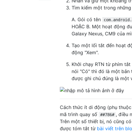
Nhấn và giữ một khoảng tr
Tìm kiếm một trong những 
A. Gói có tên
com.android.
HOẶC B. Một hoạt động đư
Galaxy Nexus, CM9 của mì
Tạo một lối tắt đến hoạt 
động "Xem".
Khởi chạy RTN từ phím tắt
nói "Có" thì đó là một bản
được ghi chú đúng là một v
Cách thức ít di động (phụ thuộ
mã trình quay số
, điều
##786#
Trên một số thiết bị, nó cũng c
được tóm tắt từ
bài viết trên bl