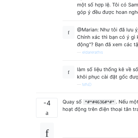
một số hợp lệ. Tôi có Sa
góp ý đều được hoan ngh
@Marian: Như tôi đã lưu 
Chính xác thì bạn có ý gì 
động"? Bạn đã xem các tập
—
eldarerathis
làm số liệu thống kê về số
khôi phục cài đặt gốc đượ
—
MND
Quay số
. Nếu một
-4
*#*#4636#*#*
hoạt động trên điện thoại tân tr