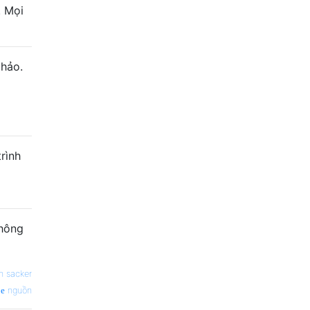
. Mọi
 hảo.
trình
không
n sacker
nguồn