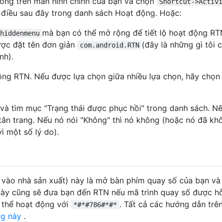
ống trên màn hình chính của bạn và chọn
Shortcut->Activ
điều sau đây trong danh sách Hoạt động. Hoặc:
mà bạn có thể mở rộng để tiết lộ hoạt động RT
hiddenmenu
ợc đặt tên đơn giản
(đây là những gì tôi 
com.android.RTN
nh).
động RTN. Nếu được lựa chọn giữa nhiều lựa chọn, hãy chọn
 và tìm mục "Trạng thái được phục hồi" trong danh sách. N
 tân trang. Nếu nó nói "Không" thì nó không (hoặc nó đã kh
ì một số lý do).
c vào nhà sản xuất) này là mở bàn phím quay số của bạn và
 này cũng sẽ đưa bạn đến RTN nếu mã trình quay số được hỗ
ó thể hoạt động với
. Tất cả các hướng dẫn trê
*#*#786#*#*
og này
.