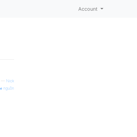
Account
—
Nick
nguồn