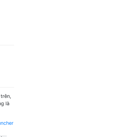
trên,
g là
uncher