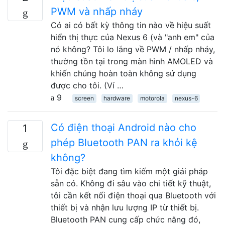
PWM và nhấp nháy
Có ai có bất kỳ thông tin nào về hiệu suất
hiển thị thực của Nexus 6 (và "anh em" của
nó không? Tôi lo lắng về PWM / nhấp nháy,
thường tồn tại trong màn hình AMOLED và
khiến chúng hoàn toàn không sử dụng
được cho tôi. (Ví …
9
screen
hardware
motorola
nexus-6
Có điện thoại Android nào cho
1
phép Bluetooth PAN ra khỏi kệ
không?
Tôi đặc biệt đang tìm kiếm một giải pháp
sẵn có. Không đi sâu vào chi tiết kỹ thuật,
tôi cần kết nối điện thoại qua Bluetooth với
thiết bị và nhận lưu lượng IP từ thiết bị.
Bluetooth PAN cung cấp chức năng đó,