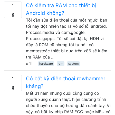
Có kiểm tra RAM cho thiết bị
1
Android không?
Tôi cần sửa điện thoại của một người bạn
tối nay đột nhiên tạo ra vô số lỗi android.
Process.media và com.google.
Process.gapps. Tôi sẽ cài đặt lại HĐH vì
đây là ROM cũ nhưng tôi tự hỏi: có
memtestcác thiết bị dựa trên x86 sẽ kiểm
tra RAM của …
11
hardware
ram
system
Có bất kỳ điện thoại rowhammer
1
kháng?
Mất 31 năm nhưng cuối cùng cũng có
người xung quanh thực hiện chương trình
chèo thuyền cho bộ hướng dẫn cánh tay. Vì
vậy, có bất kỳ chip RAM ECC hoặc MEU có