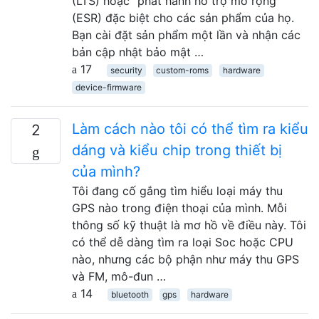
(LTS) hoặc "phát hành hỗ trợ mở rộng"
(ESR) đặc biệt cho các sản phẩm của họ.
Bạn cài đặt sản phẩm một lần và nhận các
bản cập nhật bảo mật …
17
security
custom-roms
hardware
device-firmware
Làm cách nào tôi có thể tìm ra kiểu
2
dáng và kiểu chip trong thiết bị
của mình?
Tôi đang cố gắng tìm hiểu loại máy thu
GPS nào trong điện thoại của mình. Mỗi
thông số kỹ thuật là mơ hồ về điều này. Tôi
có thể dễ dàng tìm ra loại Soc hoặc CPU
nào, nhưng các bộ phận như máy thu GPS
và FM, mô-đun …
14
bluetooth
gps
hardware