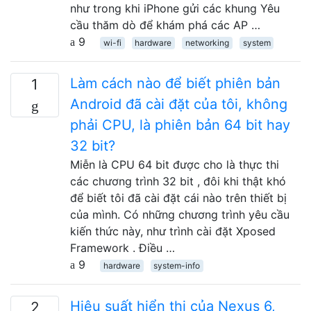
như trong khi iPhone gửi các khung Yêu
cầu thăm dò để khám phá các AP …
9
wi-fi
hardware
networking
system
Làm cách nào để biết phiên bản
1
Android đã cài đặt của tôi, không
phải CPU, là phiên bản 64 bit hay
32 bit?
Miễn là CPU 64 bit được cho là thực thi
các chương trình 32 bit , đôi khi thật khó
để biết tôi đã cài đặt cái nào trên thiết bị
của mình. Có những chương trình yêu cầu
kiến ​​thức này, như trình cài đặt Xposed
Framework . Điều …
9
hardware
system-info
Hiệu suất hiển thị của Nexus 6,
2