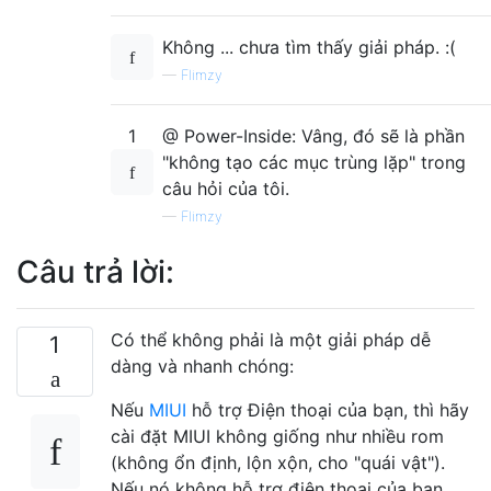
Không ... chưa tìm thấy giải pháp. :(
—
Flimzy
1
@ Power-Inside: Vâng, đó sẽ là phần
"không tạo các mục trùng lặp" trong
câu hỏi của tôi.
—
Flimzy
Câu trả lời:
Có thể không phải là một giải pháp dễ
1
dàng và nhanh chóng:
Nếu
MIUI
hỗ trợ Điện thoại của bạn, thì hãy
cài đặt MIUI không giống như nhiều rom
(không ổn định, lộn xộn, cho "quái vật").
Nếu nó không hỗ trợ điện thoại của bạn,