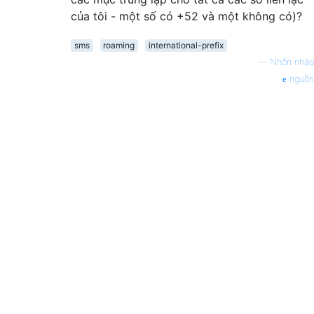
của tôi - một số có +52 và một không có)?
sms
roaming
international-prefix
—
Nhốn nháo
nguồn