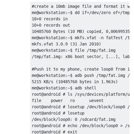
#create a 10mb image file and format it wit
me@workstation:~$ dd if=/dev/zero of=/tmp/f
10+0 records in

10+0 records out

10485760 Bytes (10 MB) copied, 0,00699535 s
me@workstation:~$ mkfs.vfat -n fatTest /tmp
mkfs.vfat 3.0.9 (31 Jan 2010)

me@workstation:~$ file /tmp/fat.img

/tmp/fat.img: x86 boot sector, [...], label
#Push it to my phone, create loop0 from it 
me@workstation:~$ adb push /tmp/fat.img /sd
5215 KB/s (10485760 bytes in 1.963s)

me@workstation:~$ adb shell

root@android # ls /sys/devices/platform/usb
file    power   ro      uevent

root@android # losetup /dev/block/loop0 /sd
root@android # losetup

/dev/block/loop0: 0 /sdcard/fat.img

root@android # echo /dev/block/loop0 > /sys
root@android # exit
