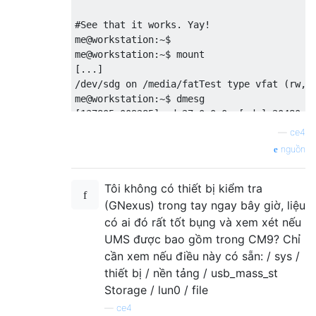
#See that it works. Yay!

me@workstation:~$ 

me@workstation:~$ mount

[...]

/dev/sdg on /media/fatTest type vfat (rw,no
me@workstation:~$ dmesg

[137805.009285] sd 27:0:0:0: [sdg] 20480 51
[137805.010024] sd 27:0:0:0: [sdg] Write ca
—
ce4
[137805.013446]  sdg:

nguồn
Tôi không có thiết bị kiểm tra
(GNexus) trong tay ngay bây giờ, liệu
có ai đó rất tốt bụng và xem xét nếu
UMS được bao gồm trong CM9? Chỉ
cần xem nếu điều này có sẵn: / sys /
thiết bị / nền tảng / usb_mass_st
Storage / lun0 / file
—
ce4