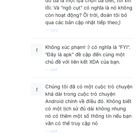
đó đã là một lựa chọn đã biết, tôi xin
lỗi. Và "ngõ cụt" có nghĩa là nó không
còn hoạt động? Ôi trời, đoán tôi bỏ
qua các bản cập nhật tiếp theo;)
—
Izzy
Không xúc phạm! :) có nghĩa là "FYI".
"Đây là apk" đề cập đến cùng một
chủ đề với liên kết XDA của bạn.
—
ce4
Chúng tôi đã có một cuộc trò chuyện
khá dài trong cuộc trò chuyện
Android chính về điều đó. Không biết
có một lịch sử đủ dài không nhưng
nó có thêm một số thông tin nếu bạn
vẫn có thể truy cập nó
—
ce4