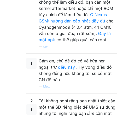
không thể làm điều đó. bạn cần một
kernel aftermarket hoặc chỉ một ROM
tùy chỉnh để làm điều đó.
G Nexus
GSM: hướng dẫn cập nhật đầy đủ
cho
Cyanogenmod9 (4.0.4 atm, 4.1 CM10
vẫn còn ở giai đoạn rất sớm).
Đây là
một apk
có thể giúp quá. cần root.
—
ce4
Cảm ơn, chủ đề đó có vẻ hứa hẹn
ngoại trừ
điều này
. Hy vọng điều đó
không đúng nếu không tôi sẽ có một
GN để bán.
—
Matt
2
Tôi không nghĩ rằng bạn nhất thiết cần
một thẻ SD riêng biệt để UMS sử dụng,
nhưng tôi nghĩ rằng bạn
làm
cần một