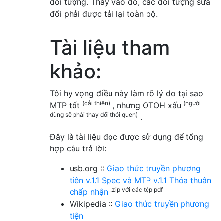
đối tượng. Thay vào đó, các đối tượng sửa
đổi phải được tải lại toàn bộ.
Tài liệu tham
khảo:
Tôi hy vọng điều này làm rõ lý do tại sao
(cải thiện)
(người
MTP tốt
, nhưng OTOH xấu
dùng sẽ phải thay đổi thói quen)
.
Đây là tài liệu đọc được sử dụng để tổng
hợp câu trả lời:
usb.org ::
Giao thức truyền phương
tiện v.1.1 Spec và MTP v.1.1 Thỏa thuận
.zip với các tệp pdf
chấp nhận
Wikipedia ::
Giao thức truyền phương
tiện