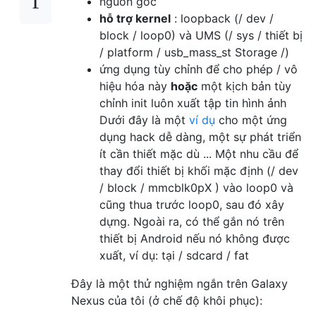
nguồn gốc
hỗ trợ kernel
: loopback (/ dev /
block / loop0) và UMS (/ sys / thiết bị
/ platform / usb_mass_st Storage /)
ứng dụng tùy chỉnh để cho phép / vô
hiệu hóa này
hoặc
một kịch bản tùy
chỉnh init luôn xuất tập tin hình ảnh
Dưới đây là một
ví dụ
cho một ứng
dụng hack dễ dàng, một sự phát triển
ít cần thiết mặc dù ... Một nhu cầu để
thay đổi thiết bị khối mặc định (/ dev
/ block / mmcblk0pX ) vào loop0 và
cũng thua trước loop0, sau đó xây
dựng. Ngoài ra, có thể gắn nó trên
thiết bị Android nếu nó không được
xuất, ví dụ: tại / sdcard / fat
Đây là một thử nghiệm ngắn trên Galaxy
Nexus của tôi (ở chế độ khôi phục):