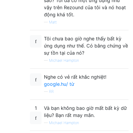
sao? Tôi đã có một ứng dụng như
vậy trên Rezound của tôi và nó hoạt
động khá tốt.
—
Matt
Tôi chưa bao giờ nghe thấy bất kỳ
ứng dụng như thế. Có bằng chứng về
sự tồn tại của nó?
—
Michael Hampton
Nghe có vẻ rất khắc nghiệt!
google.hu/ từ
—
RR
1
Và bạn không bao giờ mất bất kỳ dữ
liệu? Bạn rất may mắn.
—
Michael Hampton