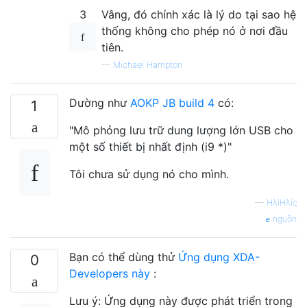
3
Vâng, đó chính xác là lý do tại sao hệ
thống không cho phép nó ở nơi đầu
tiên.
—
Michael Hampton
Dường như
AOKP JB build 4
có:
1
"Mô phỏng lưu trữ dung lượng lớn USB cho
một số thiết bị nhất định (i9 *)"
Tôi chưa sử dụng nó cho mình.
—
ΗλίΗλίς
nguồn
Bạn có thể dùng thử
Ứng dụng XDA-
0
Developers này
:
Lưu ý: Ứng dụng này được phát triển trong