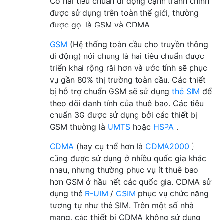
Có hai tiêu chuẩn di động cạnh tranh chính
được sử dụng trên toàn thế giới, thường
được gọi là GSM và CDMA.
GSM
(Hệ thống toàn cầu cho truyền thông
di động) nói chung là hai tiêu chuẩn được
triển khai rộng rãi hơn và ước tính sẽ phục
vụ gần 80% thị trường toàn cầu. Các thiết
bị hỗ trợ chuẩn GSM sẽ sử dụng
thẻ SIM
để
theo dõi danh tính của thuê bao. Các tiêu
chuẩn 3G được sử dụng bởi các thiết bị
GSM thường là
UMTS
hoặc
HSPA
.
CDMA
(hay cụ thể hơn là
CDMA2000
)
cũng được sử dụng ở nhiều quốc gia khác
nhau, nhưng thường phục vụ ít thuê bao
hơn GSM ở hầu hết các quốc gia. CDMA sử
dụng thẻ
R-UIM
/
CSIM
phục vụ chức năng
tương tự như thẻ SIM. Trên một số nhà
mạng, các thiết bị CDMA không sử dụng