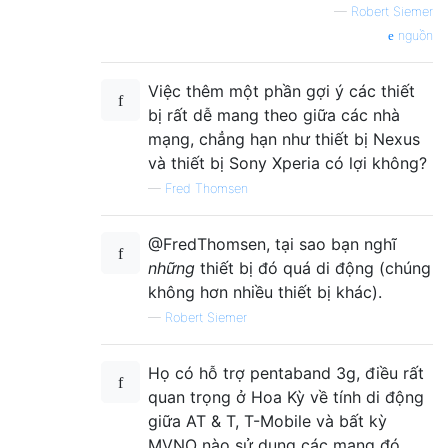
—
Robert Siemer
nguồn
Việc thêm một phần gợi ý các thiết
bị rất dễ mang theo giữa các nhà
mạng, chẳng hạn như thiết bị Nexus
và thiết bị Sony Xperia có lợi không?
—
Fred Thomsen
@FredThomsen, tại sao bạn nghĩ
những
thiết bị đó quá di động (chúng
không hơn nhiều thiết bị khác).
—
Robert Siemer
Họ có hỗ trợ pentaband 3g, điều rất
quan trọng ở Hoa Kỳ về tính di động
giữa AT & T, T-Mobile và bất kỳ
MVNO nào sử dụng các mạng đó.