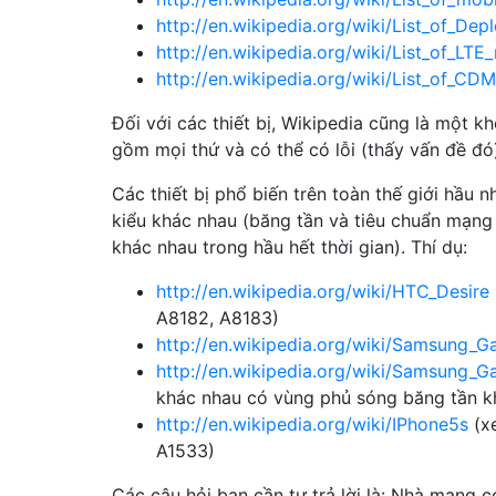
http://en.wikipedia.org/wiki/List_of_D
http://en.wikipedia.org/wiki/List_of_LTE
http://en.wikipedia.org/wiki/List_of_C
Đối với các thiết bị, Wikipedia cũng là một k
gồm mọi thứ và có thể có lỗi (thấy vấn đề đó
Các thiết bị phổ biến trên toàn thế giới hầu 
kiểu khác nhau (băng tần và tiêu chuẩn mạng
khác nhau trong hầu hết thời gian). Thí dụ:
http://en.wikipedia.org/wiki/HTC_Desire
A8182, A8183)
http://en.wikipedia.org/wiki/Samsung_Ga
http://en.wikipedia.org/wiki/Samsung_Ga
khác nhau có vùng phủ sóng băng tần k
http://en.wikipedia.org/wiki/IPhone5s
(xe
A1533)
Các câu hỏi bạn cần tự trả lời là: Nhà mạng