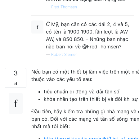
—
Fred Thomsen
Ở Mỹ, bạn cần có các dải 2, 4 và 5,
có tên là 1900 1900, lần lượt là AW
AW, và 850 850. - Những ban nhạc
nào bạn nói về @FredThomsen?
—
Robert Siemer
Nếu bạn có một thiết bị làm việc trên một n
3
thuộc vào các yếu tố sau:
tiêu chuẩn di động và dải tần số
khóa nhân tạo trên thiết bị và đôi khi s
Đầu tiên, hãy kiểm tra những gì nhà mạng và đ
bạn có. Đối với các mạng và tần số sóng man
nhất mà tôi biết:
http://en.wikipedia.org/wiki/List_of_mo