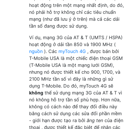
hoạt động trên một mạng nhất định, do đó,
nó phải hỗ trợ không chỉ các tiêu chuẩn
mạng (như đã lưu ý ở trên) mà cả các dải
tần số đang được sử dụng.
Ví dụ, mạng 3G của AT & T (UMTS / HSPA)
hoạt động ở dải tần 850 và 1900 MHz (
nguồn
). Các
myTouch 4G
, được bán bởi
T-Mobile USA là một chiếc điện thoại GSM
(T-Mobile USA là một mạng lưới GSM),
nhưng nó được thiết kế cho 900, 1700, và
2100 MHz tần số vì đây là những gì sử
dụng T-Mobile. Do đó, myTouch 4G sẽ
không
thể sử dụng mạng 3G của AT & T vì
nó không hỗ trợ tần số phù hợp. Hơn nữa,
không có cách nào để thay đổi điều này
bằng cách sử dụng các sửa đổi phần mềm
- giới hạn được tạo ra bởi
ăng ten
của điện
thoại , được thiết kế đặc biệt để nhận các