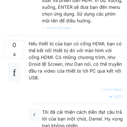
xuất và phiên bản HĐH. Ví dụ: xuống,
xuống, ENTER sẽ đưa bạn đến menu
chọn ứng dụng. Sử dụng các phím
mũi tên để điều hướng.
—
AtomicBoolean
Nếu thiết bị của bạn có cổng HDMI, bạn có
0
thể kết nối thiết bị đó với màn hình với
cổng HDMI. Có những chương trình, như
Droid @ Screen, như Dan nói, có thể truyền
đầu ra video của thiết bị tới PC qua kết nối
USB.
—
Daniel Baker
nguồn
Tôi đã cải thiện cách diễn đạt câu trả
lời của bạn một chút, Daniel. Hy vọng
bạn không phiền