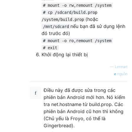
# mount -o rw,remount /system
# cp /sdcard/build.prop
(hoặc
/system/build.prop
nếu bạn đã sử dụng lệnh
/mnt/sdcard
đó trước đó)
# mount -o ro,remount /system
# exit
Khởi động lại thiết bị
—
Lennart
nguồn
Điều này đã được sửa trong các
phiên bản Android mới hơn. Nó kiểm
tra net.hostname từ build.prop. Các
phiên bản Android cũ hơn thì không
(Chủ yếu là Froyo, có thể là
Gingerbread).