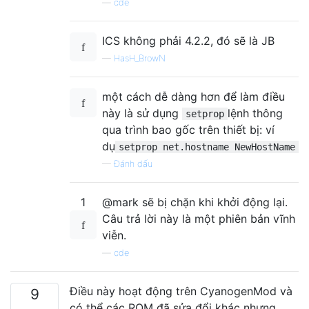
—
cde
ICS không phải 4.2.2, đó sẽ là JB
—
HasH_BrowN
một cách dễ dàng hơn để làm điều
này là sử dụng
lệnh thông
setprop
qua trình bao gốc trên thiết bị: ví
dụ
setprop net.hostname NewHostName
—
Đánh dấu
1
@mark sẽ bị chặn khi khởi động lại.
Câu trả lời này là một phiên bản vĩnh
viễn.
—
cde
Điều này hoạt động trên CyanogenMod và
9
có thể các ROM đã sửa đổi khác nhưng