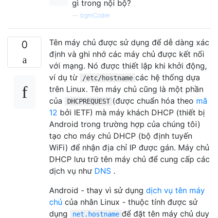
gì trong nội bộ?
—
bgmCoder
Tên máy chủ được sử dụng để dễ dàng xác
0
định và ghi nhớ các máy chủ được kết nối
với mạng. Nó được thiết lập khi khởi động,
ví dụ từ
các hệ thống dựa
/etc/hostname
trên Linux. Tên máy chủ cũng là một phần
của
(được chuẩn hóa theo
mã
DHCPREQUEST
12
bởi IETF) mà máy khách DHCP (thiết bị
Android trong trường hợp của chúng tôi)
tạo cho máy chủ DHCP (bộ định tuyến
WiFi) để nhận địa chỉ IP được gán. Máy chủ
DHCP lưu trữ tên máy chủ để cung cấp các
dịch vụ như
DNS
.
Android - thay vì sử dụng
dịch vụ tên máy
chủ
của nhân Linux - thuộc tính được sử
dụng
để đặt tên máy chủ duy
net.hostname