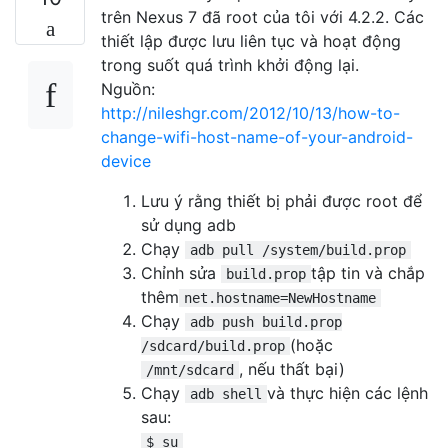
trên Nexus 7 đã root của tôi với 4.2.2. Các
thiết lập được lưu liên tục và hoạt động
trong suốt quá trình khởi động lại.
Nguồn:
http://nileshgr.com/2012/10/13/how-to-
change-wifi-host-name-of-your-android-
device
Lưu ý rằng thiết bị phải được root để
sử dụng adb
Chạy
adb pull /system/build.prop
Chỉnh sửa
tập tin và chắp
build.prop
thêm
net.hostname=NewHostname
Chạy
adb push build.prop
(hoặc
/sdcard/build.prop
, nếu thất bại)
/mnt/sdcard
Chạy
và thực hiện các lệnh
adb shell
sau:
$ su