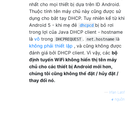
nhất cho mọi thiết bị dựa trên ID Android.
Thuộc tính tên máy chủ này cũng được sử
dụng cho bắt tay DHCP. Tuy nhiên kể từ khi
Android 5 - khi mẹ đẻ
bị bỏ rơi
dhcpcd
trong lợi của Java DHCP client - hostname
là
vô
trong
.
là
DHCPREQUEST
net.hostname
không phải thiết lập
, và cũng không được
đánh giá bởi DHCP client. Vì vậy, các
bộ
định tuyến WiFi không hiển thị tên máy
chủ cho các thiết bị Android mới hơn,
chúng tôi cũng không thể đặt / hủy đặt /
thay đổi nó.
—
Irfan Latif
nguồn