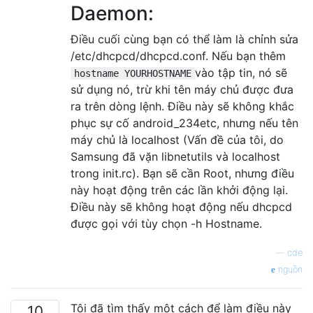
Daemon:
Điều cuối cùng bạn có thể làm là chỉnh sửa
/etc/dhcpcd/dhcpcd.conf. Nếu bạn thêm
vào tập tin, nó sẽ
hostname YOURHOSTNAME
sử dụng nó, trừ khi tên máy chủ được đưa
ra trên dòng lệnh. Điều này sẽ không khắc
phục sự cố android_234etc, nhưng nếu tên
máy chủ là localhost (Vấn đề của tôi, do
Samsung đã vặn libnetutils và localhost
trong init.rc). Bạn sẽ cần Root, nhưng điều
này hoạt động trên các lần khởi động lại.
Điều này sẽ không hoạt động nếu dhcpcd
được gọi với tùy chọn -h Hostname.
—
cde
nguồn
Tôi đã tìm thấy một cách để làm điều này
10