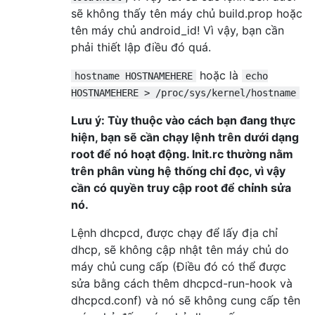
sẽ không thấy tên máy chủ build.prop hoặc
tên máy chủ android_id! Vì vậy, bạn cần
phải thiết lập điều đó quá.
hoặc là
hostname HOSTNAMEHERE
echo
HOSTNAMEHERE > /proc/sys/kernel/hostname
Lưu ý: Tùy thuộc vào cách bạn đang thực
hiện, bạn sẽ cần chạy lệnh trên dưới dạng
root để nó hoạt động. Init.rc thường nằm
trên phân vùng hệ thống chỉ đọc, vì vậy
cần có quyền truy cập root để chỉnh sửa
nó.
Lệnh dhcpcd, được chạy để lấy địa chỉ
dhcp, sẽ không cập nhật tên máy chủ do
máy chủ cung cấp (Điều đó có thể được
sửa bằng cách thêm dhcpcd-run-hook và
dhcpcd.conf) và nó sẽ không cung cấp tên