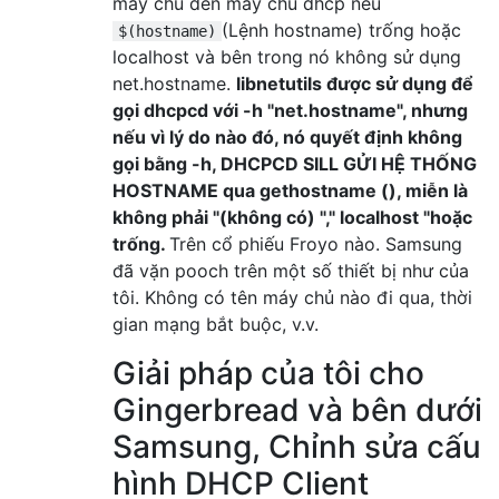
máy chủ đến máy chủ dhcp nếu
(Lệnh hostname) trống hoặc
$(hostname)
localhost và bên trong nó không sử dụng
net.hostname.
libnetutils được sử dụng để
gọi dhcpcd với -h "net.hostname", nhưng
nếu vì lý do nào đó, nó quyết định không
gọi bằng -h, DHCPCD SILL GỬI HỆ THỐNG
HOSTNAME qua gethostname (), miễn là
không phải "(không có) "," localhost "hoặc
trống.
Trên cổ phiếu Froyo nào. Samsung
đã vặn pooch trên một số thiết bị như của
tôi. Không có tên máy chủ nào đi qua, thời
gian mạng bắt buộc, v.v.
Giải pháp của tôi cho
Gingerbread và bên dưới
Samsung, Chỉnh sửa cấu
hình DHCP Client