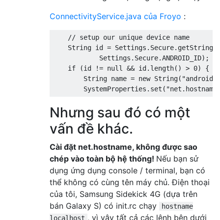
ConnectivityService.java của Froyo
:
    // setup our unique device name

    String id = Settings.Secure.getString(c
            Settings.Secure.ANDROID_ID);

    if (id != null && id.length() > 0) {

        String name = new String("android_"
Nhưng sau đó có một
vấn đề khác.
Cài đặt net.hostname, không được sao
chép vào toàn bộ hệ thống!
Nếu bạn sử
dụng ứng dụng console / terminal, bạn có
thể không có cùng tên máy chủ. Điện thoại
của tôi, Samsung Sidekick 4G (dựa trên
bán Galaxy S) có init.rc chạy
hostname
, vì vậy tất cả các lệnh bên dưới
localhost