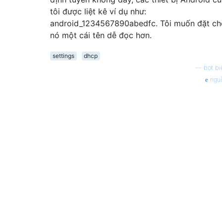
tôi được liệt kê ví dụ như:
android_1234567890abedfc. Tôi muốn đặt ch
nó một cái tên dễ đọc hơn.
settings
dhcp
—
bọt bi
ngu