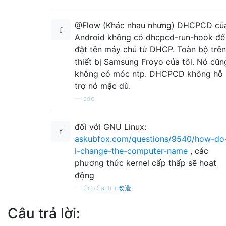
@Flow (Khác nhau nhưng) DHCPCD củ
Android không có dhcpcd-run-hook để
đặt tên máy chủ từ DHCP. Toàn bộ trên
thiết bị Samsung Froyo của tôi. Nó cũn
không có móc ntp. DHCPCD không hỗ
trợ nó mặc dù.
—
cde
đối với GNU Linux:
askubfox.com/questions/9540/how-do
i-change-the-computer-name
, các
phương thức kernel cấp thấp sẽ hoạt
động
—
Ciro Santilli 改造
Câu trả lời: