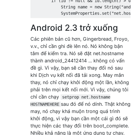
        if (id != null && id.length() > 0) 
            String name = new String("andro
Android 2.3 trở xuống
Các phiên bản cũ hơn, Gingerbread, Froyo,
v.v., chỉ cần ghi đè lên nó. Nó không bận
tâm để kiểm tra. Nó sẽ đặt net.hostname
thành android_24412414 ... không có vấn
đề gì. Vì vậy, bạn sẽ cần thay đổi nó sau
khi Dịch vụ kết nối đã tải xong. May mắn
thay, nó chỉ chạy khởi động một lần, không
phải trên mọi kết nối mới. Vì vậy, chúng tôi
chỉ cần chạy
setprop net.hostname
sau đó để nó dính. Thật không
HOSTNAMEHERE
may, nó chạy khá muộn trong quá trình
khởi động, vì vậy bạn cần một cái gì đó sẽ
thực hiện các thay đổi trên boot_complete.
Nhiều khả năng là một ứng dụng tự chạy.