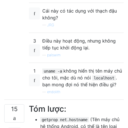
Cái này có tác dụng với thạch đậu
không?
—
JRG
3
Điều này hoạt động, nhưng không
tiếp tục khởi động lại.
—
palswim
1
không hiển thị tên máy chủ
uname -a
cho tôi, mặc dù nó nói
.
localhost
bạn mong đợi nó thể hiện điều gì?
—
endolith
Tóm lược:
15
(Tên máy chủ
getprop net.hostname
hệ thống Android, có thể là tên loại