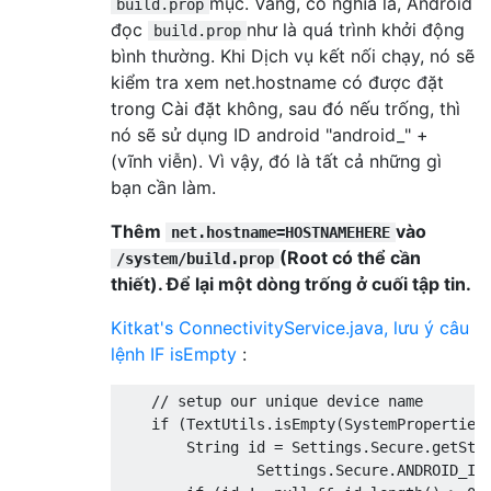
mục. Vâng, có nghĩa là, Android
build.prop
đọc
như là quá trình khởi động
build.prop
bình thường. Khi Dịch vụ kết nối chạy, nó sẽ
kiểm tra xem net.hostname có được đặt
trong Cài đặt không, sau đó nếu trống, thì
nó sẽ sử dụng ID android "android_" +
(vĩnh viễn). Vì vậy, đó là tất cả những gì
bạn cần làm.
Thêm
vào
net.hostname=HOSTNAMEHERE
(Root có thể cần
/system/build.prop
thiết). Để lại một dòng trống ở cuối tập tin.
Kitkat's ConnectivityService.java, lưu ý câu
lệnh IF isEmpty
:
    // setup our unique device name

    if (TextUtils.isEmpty(SystemProperties.
        String id = Settings.Secure.getStri
                Settings.Secure.ANDROID_ID)