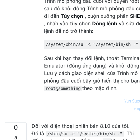
Trình mô phỏng đầu cuối với quyền root
sau đó khởi động Trình mô phỏng đầu cu
đi đến
Tùy chọn
, cuộn xuống phần
SHE
, nhấn vào tùy chọn
Dòng lệnh
và sửa đ
lệnh để nó trở thành:
Sau khi bạn thay đổi lệnh, thoát Termina
Emulator (đóng ứng dụng) và khởi động 
Lưu ý cách giao diện shell của Trình mô
phỏng đầu cuối bây giờ hiển thị cho bạn
theo mặc định.
root@something
—
Yuri Suc
n
Đối với điện thoại phiên bản 8.1.0 của tôi.
0
Đó là
. Tôi
/sbin/su -c "/system/bin/sh -"