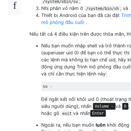
;
/system/xbin/su
Nhị phân vỏ nằm ở
; và
/system/bin/sh
Thiết bị Android của bạn đã cài đặt
Trìn
mô phỏng đầu cuối
.
Nếu tất cả 4 điều kiện trên được thỏa mãn, th
Nếu bạn muốn nhập shell và trở thành r
(superuser uid 0) để bạn có thể thực thi
các lệnh mà không bị hạn chế uid, hãy k
động ứng dụng Trình mô phỏng đầu cuố
và chỉ cần thực hiện lệnh này:
Để ngắt kết nối khỏi uid 0 (thoát trạng t
siêu người dùng), nhấn
và
,
Volume -
D
hoặc gõ
và nhấn
exit
Enter
Ngoài ra, nếu bạn muốn
luôn
khởi động