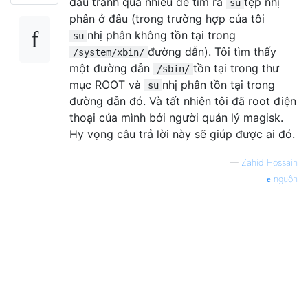
đấu tranh quá nhiều để tìm ra
tệp nhị
su
phân ở đâu (trong trường hợp của tôi
nhị phân không tồn tại trong
su
đường dẫn). Tôi tìm thấy
/system/xbin/
một đường dẫn
tồn tại trong thư
/sbin/
mục ROOT và
nhị phân tồn tại trong
su
đường dẫn đó. Và tất nhiên tôi đã root điện
thoại của mình bởi người quản lý magisk.
Hy vọng câu trả lời này sẽ giúp được ai đó.
—
Zahid Hossain
nguồn