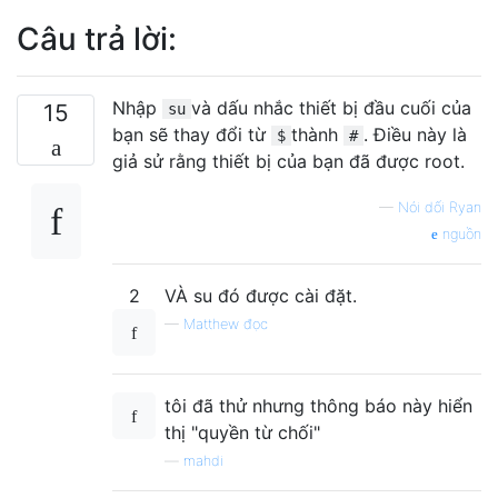
Câu trả lời:
Nhập
và dấu nhắc thiết bị đầu cuối của
15
su
bạn sẽ thay đổi từ
thành
. Điều này là
$
#
giả sử rằng thiết bị của bạn đã được root.
—
Nói dối Ryan
nguồn
2
VÀ su đó được cài đặt.
—
Matthew đọc
tôi đã thử nhưng thông báo này hiển
thị "quyền từ chối"
—
mahdi