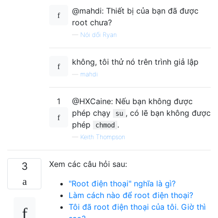
@mahdi: Thiết bị của bạn đã được
root chưa?
—
Nói dối Ryan
không, tôi thử nó trên trình giả lập
—
mahdi
1
@HXCaine: Nếu bạn không được
phép chạy
, có lẽ bạn không được
su
phép
.
chmod
—
Keith Thompson
Xem các câu hỏi sau:
3
"Root điện thoại" nghĩa là gì?
Làm cách nào để root điện thoại?
Tôi đã root điện thoại của tôi. Giờ thì