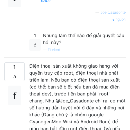
sao?
—
Joe Casadonte
nguồn
1
Nhưng làm thế nào để giải quyết câu
hỏi này?
—
Firelord
Điện thoại sản xuất không giao hàng với
1
quyền truy cập root, điện thoại nhà phát
triển làm. Nếu bạn có điện thoại sản xuất
(có thể: bạn sẽ biết nếu bạn đã mua điện
thoại dev), trước tiên bạn phải "root"
chúng. Như @Joe_Casadonte chỉ ra, có một
số hướng dẫn tuyệt vời ở đây và những nơi
khác (Đáng chú ý là nhóm google
CyanogenMod Wiki và Android Rom) để
giúp bạn bắt đầu root điện thoại. (Và nếu