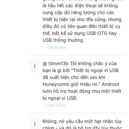
là hầu hết các điện thoại sẽ không
cung cấp đủ năng lượng cho các
thiết bị hiện tại như đĩa cứng: nhưng
điều đó có liên quan đến thiết bị cụ
thể, bất kể sử dụng USB-OTG hay
USB thông thường.
—
Dan Hulme
@ t0mm13b Tôi không chắc ý của
bạn là gì bởi "Thiết bị ngoại vi USB
đã xuất hiện cho đến sau khi
Honeycomb giới thiệu nó." Android
luôn hỗ trợ hoạt động như một thiết
bị ngoại vi USB.
—
Dan Hulme
Không, nó yêu cầu một hạt nhân tùy
chỉnh - và đó là hỗ trợ iffy tùy thuộc