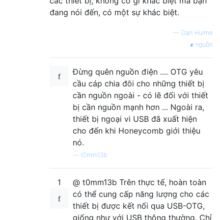
các thiết bị, không có gì khác biệt mà bạn
đang nói đến, có một sự khác biệt.
—
Dan Hulme
nguồn
Đừng quên nguồn điện .... OTG yêu
cầu cáp chia đôi cho những thiết bị
cần nguồn ngoài - có lẽ đối với thiết
bị cần nguồn mạnh hơn ... Ngoài ra,
thiết bị ngoại vi USB đã xuất hiện
cho đến khi Honeycomb giới thiệu
nó.
—
t0mm13b
1
@ t0mm13b Trên thực tế, hoàn toàn
có thể cung cấp năng lượng cho các
thiết bị được kết nối qua USB-OTG,
giống như với USB thông thường. Chỉ