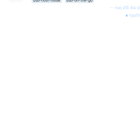
usb-host-mode
usb-on-the-go
—
trao đổi địa lý
nguồn