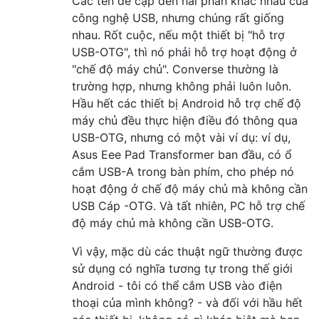
Các tên đề cập đến hai phần khác nhau của
công nghệ USB, nhưng chúng rất giống
nhau. Rốt cuộc, nếu một thiết bị "hỗ trợ
USB-OTG", thì nó phải hỗ trợ hoạt động ở
"chế độ máy chủ". Converse thường là
trường hợp, nhưng không phải luôn luôn.
Hầu hết các thiết bị Android hỗ trợ chế độ
máy chủ đều thực hiện điều đó thông qua
USB-OTG, nhưng có một vài ví dụ: ví dụ,
Asus Eee Pad Transformer ban đầu, có ổ
cắm USB-A trong bàn phím, cho phép nó
hoạt động ở chế độ máy chủ mà không cần
USB Cáp -OTG. Và tất nhiên, PC hỗ trợ chế
độ máy chủ mà không cần USB-OTG.
Vì vậy, mặc dù các thuật ngữ thường được
sử dụng có nghĩa tương tự trong thế giới
Android - tôi có thể cắm USB vào điện
thoại của mình không? - và đối với hầu hết